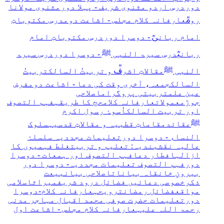
دور
درسِ اردو مثنوی شریف - پہلا دور
مثنوی مولانا
رومؒ
عارفانہ کلام مجلس - اشاعت دوم
درسِ مکتوباتِ
امام ربانیؒ - دوسرا دور
درسِ مکتوباتِ امام
ربانیؒ
درسِ سیرۃ النبی ﷺ - دوسرا دور
درسِ سیرۃ
النبی ﷺ
مقالاتِ اشرفؒ و تربیتُ السالک
تربیتُ
السالک
جمعہ، آخری وقت کی دعا - اشاعت دوم
فرضِ
عین علم
تربیتی پروگرام
اصلاحی
جوڑ
معمولات
عارفانہ کلام
حج کا طریقہ
فہم التصوف
اور تربیت السالک
اُسوۂ رسول اکرم
ﷺ
عقائد
مقاماتِ قطبیہ و مقالاتِ قدسیہ
سلوک
النساء - دوسرا دور
تعلیمات مجددیہ
سلسلۂ
عالیہ نقشبندیہ: تعلیم و تربیت
غلط فہمیوں کا
ازالہ
افطار دعا
فہم التصوف اور ہمعات - دوسرا
دور
فہم التصوف
تعلیمات مجددیہ- دوسرا دور
بیرونِ خانقاہ بیانات
اصلاحی بیان
بیعت
ذکر
خصوصی دعائیں
فضائل درود شریف
میراث
اسلامی
مواقع
فضائل رمضان
ترویحہ
عارفانہ کلام-دوسرا
دور
تعلیمات حضرت صوفی محمد اقبال مہاجر مدنی
رحمۃ اللہ علیہ
عارفانہ کلام مجلس - اشاعت اول