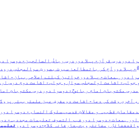
سرا دور
درسِ قرآن - پہلا دور
درسِ ریاضُ الصالحین - دوسرا دو
 پہلا دور
آج کی بات
مطالعۂ سیرت بصورتِ سوال
مجلسِ درود
را دور
ہمعات - پہلا دور
خواتین کیلئے اصلاحی بیان - اشا
 جواب - اشاعت اول
مجلسِ سوال و جواب - اشاعت دوم
درس اردو
م
درسِ مکتوباتِ امام ربانیؒ - دوسرا دور
درسِ مکتوباتِ امام
 آخری وقت کی دعا - اشاعت دوم
فرضِ عین علم
تربیتی پروگ
د
مقاماتِ قطبیہ و مقالاتِ قدسیہ
سلوک النساء - دوسرا دور
اور ہمعات - دوسرا دور
فہم التصوف
تعلیمات مجددیہ- دوس
واقع
فضائل رمضان
ترویحہ
عارفانہ کلام-دوسرا دور
تعلیما