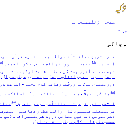
صفحۂ اوّل
کُتب
مجالس
Live
مجالس
تازہ ترین بیانات
آنے والے بیانات
درسِ قرآن - دو
الحبیب ﷺ - دوسرا دور
نشر الطیب فی ذکر الحبیب ﷺ -
دوم
جمعہ، آخری وقت کی دعا - اشاعت اول
ہمعات - دوس
عیسیٰ - دوسرا دور
انفاسِ عیسیٰ - پہلا دور
مجلسِ سوال و
دور
مثنوی مولانا رومؒ
عارفانہ کلام مجلس - اشاعت دو
ﷺ
مقالاتِ اشرفؒ و تربیتُ السالک
تربیتُ السالک
جمعہ،
التصوف اور تربیت السالک
اُسوۂ رسول اکرم ﷺ
عقائ
تربیت
غلط فہمیوں کا ازالہ
افطار دعا
فہم التصوف 
ذکر
خصوصی دعائیں
فضائل درود شریف
میراث
اسلامی م
علیہ
عارفانہ کلام مجلس - اشاعت اول