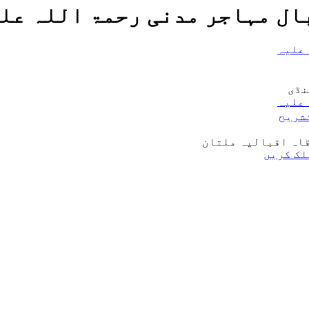
ال مہاجر مدنی رحمۃ اللہ عل
 علیہ
نڈی
 علیہ
تشریح
قاہ اقبالیہ ملتان
لک کریں