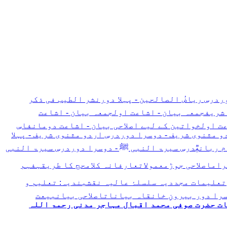
ر
درسِ ریاضُ الصالحین - پہلا دور
نشر الطیب فی ذکر
 شریف
جمعہ بیان - اشاعت اول
جمعہ بیان - اشاعت
عت اول
خواتین کے لیے اصلاحی بیان - اشاعت دوم
انفاسِ
 مثنوی شریف - دوسرا دور
درسِ اردو مثنوی شریف - پہلا
 ربانیؒ
درسِ سیرۃ النبی ﷺ - دوسرا دور
درسِ سیرۃ النبی
رام
اصلاحی جوڑ
معمولات
عارفانہ کلام
حج کا طریقہ
فہم
تعلیمات مجددیہ
سلسلۂ عالیہ نقشبندیہ: تعلیم و
را دور
بیرونِ خانقاہ بیانات
اصلاحی بیان
بیعت
ت حضرت صوفی محمد اقبال مہاجر مدنی رحمۃ اللہ