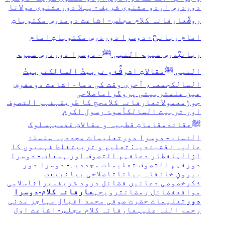
دور
درسِ اردو مثنوی شریف - پہلا دور
مثنوی مولانا
رومؒ
عارفانہ کلام مجلس - اشاعت دوم
درسِ مکتوباتِ
امام ربانیؒ - دوسرا دور
درسِ مکتوباتِ امام
ربانیؒ
درسِ سیرۃ النبی ﷺ - دوسرا دور
درسِ سیرۃ
النبی ﷺ
مقالاتِ اشرفؒ و تربیتُ السالک
تربیتُ
السالک
جمعہ، آخری وقت کی دعا - اشاعت دوم
فرضِ
عین علم
تربیتی پروگرام
اصلاحی
جوڑ
معمولات
عارفانہ کلام
حج کا طریقہ
فہم التصوف
اور تربیت السالک
اُسوۂ رسول اکرم
ﷺ
عقائد
مقاماتِ قطبیہ و مقالاتِ قدسیہ
سلوک
النساء - دوسرا دور
تعلیمات مجددیہ
سلسلۂ
عالیہ نقشبندیہ: تعلیم و تربیت
غلط فہمیوں کا
ازالہ
افطار دعا
فہم التصوف اور ہمعات - دوسرا
دور
فہم التصوف
تعلیمات مجددیہ- دوسرا دور
بیرونِ خانقاہ بیانات
اصلاحی بیان
بیعت
ذکر
خصوصی دعائیں
فضائل درود شریف
میراث
اسلامی
مواقع
فضائل رمضان
ترویحہ
عارفانہ کلام-دوسرا
دور
تعلیمات حضرت صوفی محمد اقبال مہاجر مدنی
رحمۃ اللہ علیہ
عارفانہ کلام مجلس - اشاعت اول