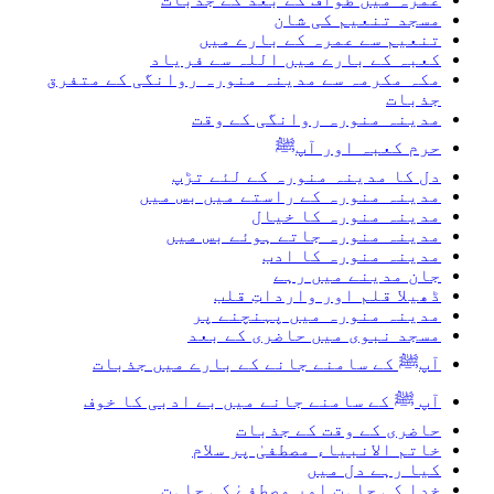
مسجد تنعیم کی شان
تنعيم سے عمرہ کے بارے ميں
کعبہ کے بارے ميں اللہ سے فرياد
مکہ مکرمہ سے مدینہ منورہ روانگی کے متفرق
جذبات
مدینہ منورہ روانگی کے وقت
حرم کعبہ اور آپﷺ
دل کا مدینہ منورہ کے لئے تڑپ
مدینہ منورہ کے راستے میں بس میں
مدینہ منورہ کا خیال
مدینہ منورہ جاتے ہوئے بس میں
مدینہ منورہ کا ادب
جان مدینے میں رہے
ڈھیلا قلم اور وارداتِ قلب
مدینہ منورہ میں پہنچنے پر
مسجد نبوی میں حاضری کے بعد
آپﷺ کے سامنے جانے کے بارے میں جذبات
آپ ﷺ کے سامنے جانے میں بے ادبی کا خوف
حاضری کے وقت کے جذبات
خاتم الانبیاء مصطفیٰ پر سلام
کیا رہے دل میں
خدا کی چاہت اور مصطفےٰ کی چاہت