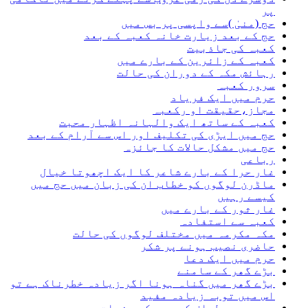
پر
حج (منیٰ )سے واپسی پر بس میں
حج کے بعد زیارت خانہ کعبہ کے بعد
کعبہ کی جاذبیت
کعبہ کے زائرین کے بارے میں
رہائش مکہ کے دوران کی حالت
سرور کعبہ
حرم میں ایک فریاد
مجاز،حقیقت او رکعبہ
کعبہ کے ساتھ ایک والہانہ اظہار محبت
حج میں ایڑی کی تکلیف اور اس سے آرام کے بعد
حج میں مشکل حالات کا جائزہ
رباعی
غار حرا کے بارے شاعر کا ایک اچھوتا خیال
ماڈرن لوگوں کو خطاب ان کی زبان میں حج میں
کیسے رہیں
غار ثور کے بارے میں
کعبہ سے استفادہ
مکہ مکرمہ میں مختلف لوگوں کی حالت
حاضری نصیب ہونے پر شکر
حرم میں ایک دعا
بڑے گھر کے سامنے
بڑے گھر میں گناہ ہونا اگر زیادہ خطرناک ہے تو
اس میں توبہ زیادہ مفید
عمرہ میں طواف کے بعد کے جذبات