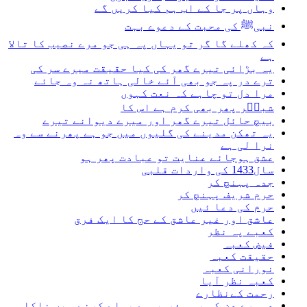
وہاں پر جا کے اب ہم کیا کریں گے
نبیﷺ کی محبت کے دعوے بہت
کہ کھلے گا گر تو یہاں پہ ہی جو مرے نصیب کا تالا
ہے
یہ بڑائی تیرے گھر کی کیا حقیقت میرے سر کی
ترے در پہ جو بھی آئے خالی ہاتھ نہ وہ جائے
مرا دل تو چاہے کہ نعت کہوں
شبیؔر پھر بھی کرم ہے اس کا
بیچ حائل تیرے گھر اور میرے دیوانے تیرے
یہ تھکن مدینے کی گلیوں میں جو ہے پھرنے سے وہ
نرا لی ہے
عشق ہوجائے عنایت تو عبادت پھر ہو
سال1433 کی واردات قلبی
جدہ پہنچ کر
حرم شریف پہنچ کر
حرم کی دعا ئیں
عاشق اور غیر عاشق کے حج کا ایک فرق
کعبے پہ نظر
فیض کعبہ
حقیقت کعبہ
نورانی کعبہ
کعبہ نظر آیا
رحمت کےنظارے
دوسرے دن کی رمی غروب سے پہلے کرنے میں ناکامی