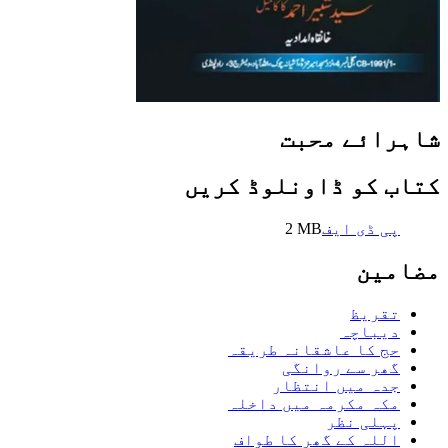
شاہرائے محبت
کتاب کو ڈاونلوڈ کریں
پی ڈی ایف
MB
2
مضامین
تقریظ
دیباچہ
حج کا عاشقانہ طریقہ
گھر سے روانگی
جدہ میں انتظار
مکہ مکرمہ میں داخلہ
پہلی نظر
اللہ کے گھر کا طواف