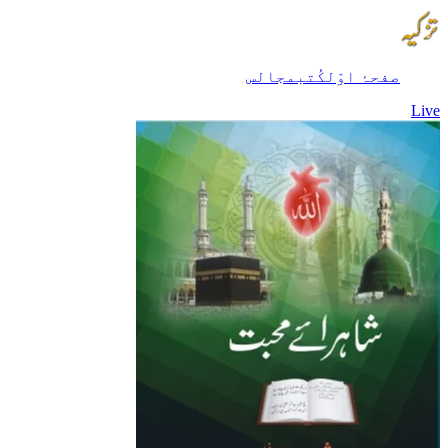
صفحۂ اوّل
کُتب
مجالس
Live