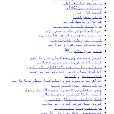
وادی جن کا مغالطہ
سفرنامہ حج 1432ھ
کعبے کا ادب
کیا ہے طواف ؟
شاہراہ محبت طواف
مری منتہا اس کی دید ہے
حرم کے کبوتر فضاء میں اڑے
نہ مکے سے جانے کو جی چاہتا ہے
الٰہی ہمیں لا یہاں باربار
مدینے کا سفر شروع ہوا ہے
نعت رسول مقبولﷺ
کوئی مجھ سے پوچھے کہاں جارہا ہوں
اللہ کا کرم ہے مدینے پہنچ گئے
سامنے روضہ ءاقدس کا نظارہ کیا خوب
اے کاش یہاں درس ادب بھی تو ہو چلے
ادب ادب کی بات ہے
خالق نے محبوب کے واسطے کیا منظر سجایا ہے
ترا ہی فضل میرا آسرا ہے
پھر پیش کروں تجھ پہ میں سلام یا رسول
اپنے نانا کو کروں دل سے سلام
نمازی کے سامنے گزرنا نہیں
کروں پیش نانا کے در پر سلامی
مرا محبوب مرا نانا ہے
مدینے سے رخصت ہو اجارہا ہوں