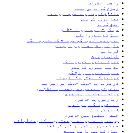
واجب الطواف
زمزم کا پانی پینا
ملتزَم شریف پر حاضری اور دُعا
صفا مروہ کی سعی
حلق کرنا
حج کی تیاری اور انتظار
منیٰ کےلئےروانگی
نویں ذی الحجہ کو عرفات کےلئےروانگی
منٰی میں قیام اور رمی جمار
قربانی
طواف زیارت
مدینہ منورہ کو روانگی
مدینہ منورہ کا سفر
مدینہ منورہ پہنچ کر
ذرا دل کا مفتی جگا لیجئے
درِ کریم پہ جھکا جھکا مرا سر ہے
حاضر ترے قدموں میں سدا یہ غلام ہو
ریاض الجنت میں حاضری
زیارتوں پہ حاضری
احد شریف کے بارے میں
قباء کی شان
جنت البقیع میں حاضری
جب مدینہ منورہ سے رخصت ہونے کا وقت آجائے
حج کے دوران تصویر کشی کی لعنت
نماز کے مسائل سے غفلت