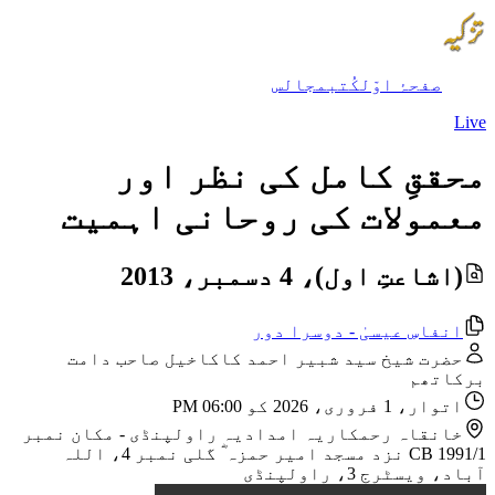
صفحۂ اوّل
کُتب
مجالس
Live
محققِ کامل کی نظر اور
معمولات کی روحانی اہمیت
(اشاعتِ اول)، 4 دسمبر، 2013
انفاسِ عیسیٰ - دوسرا دور
حضرت شیخ سید شبیر احمد کاکاخیل صاحب دامت
برکاتھم
اتوار، 1 فروری، 2026 کو 06:00 PM
خانقاہ رحمکاریہ امدادیہ راولپنڈی
-
مکان نمبر
CB 1991/1 نزد مسجد امیر حمزہ ؓ گلی نمبر 4، اللہ
آباد، ویسٹرج 3، راولپنڈی