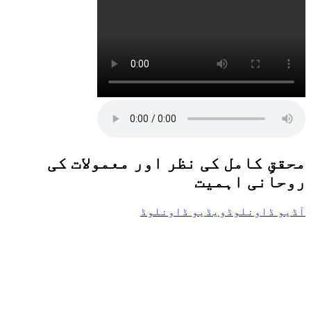
محققِ کامل کی نظر اور معمولات کی
روحانی اہمیت
آڈیو ڈاونلوڈ
ویڈیو ڈاونلوڈ