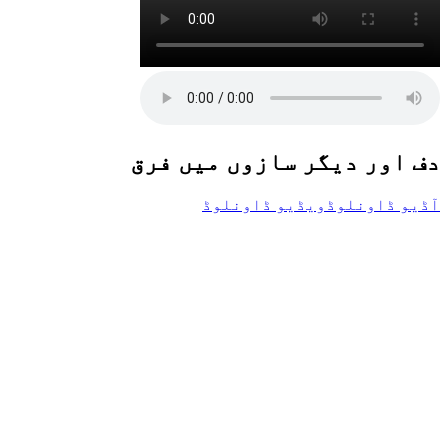
دف اور دیگر سازوں میں فرق
آڈیو ڈاونلوڈ
ویڈیو ڈاونلوڈ