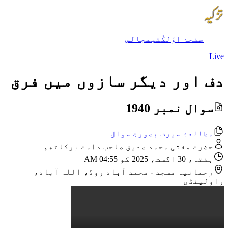
صفحۂ اوّل
کُتب
مجالس
Live
دف اور دیگر سازوں میں فرق
سوال نمبر 1940
مطالعۂ سیرت بصورتِ سوال
حضرت مفتی محمد صدیق صاحب دامت برکاتھم
ہفتہ، 30 اگست، 2025 کو 04:55 AM
رحمانیہ مسجد
-
محمد آباد روڈ، اللہ آباد،
راولپنڈی