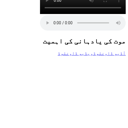
موت کی یادہانی کی اہمیت
آڈیو ڈاونلوڈ
ویڈیو ڈاونلوڈ