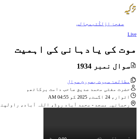
صفحۂ اوّل
کُتب
مجالس
Live
موت کی یادہانی کی اہمیت
سوال نمبر 1934
مطالعۂ سیرت بصورتِ سوال
حضرت مفتی محمد صدیق صاحب دامت برکاتھم
اتوار، 24 اگست، 2025 کو 04:55 AM
رحمانیہ مسجد
-
محمد آباد روڈ، اللہ آباد، راولپنڈ