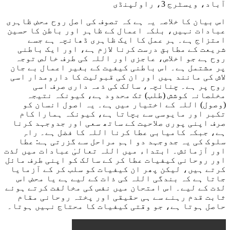
آباد، ویسٹرج 3، راولپنڈی
اس بیان کا خلاصہ یہ ہے کہ تصوف کی اصل روح محض ظاہری
عبادات نہیں، بلکہ اعمال کے ظاہر اور باطن کا حسین
امتزاج ہے۔ ہر عمل کا ایک ظاہری ڈھانچہ ہے جسے
شریعت کے مطابق درست کرنا لازم ہے، اور ایک باطنی
روح ہے جو اخلاص، عاجزی اور اللہ کی طرف خالص توجہ
پر مشتمل ہے۔ اس باطنی کیفیت کے بغیر اعمال بے جان
لاش کی مانند ہیں اور ان کی قبولیت کا دارومدار اسی
روح پر ہے۔ چنانچہ، سالک کی ذمہ داری صرف اسی
مخلصانہ کوشش (طلب) تک محدود ہے، کیونکہ نتیجہ
(وصول) اللہ کے اختیار میں ہے۔ یہ اصول انسان کو
تکبر اور مایوسی سے بچاتا ہے، کیونکہ ہمارا کام
صرف اپنی پوری صلاحیت کے ساتھ سعی اور جدوجہد کرنا
ہے، جبکہ کامیابی عطا کرنا اللہ کا فضل ہے۔ راہِ
سلوک کی یہ جدوجہد دو اہم مراحل سے گزرتی ہے: عطا
اور آزمائش۔ ابتداء میں اللہ تعالیٰ عبادات میں لذت
اور روحانی کیفیات عطا کر کے سالک کو اپنی طرف مائل
کرتے ہیں، لیکن پھر ان کیفیات کو سلب کر کے آزمایا
جاتا ہے کہ بندگی اللہ کی ذات کے لیے ہے یا محض اس
لذت کے لیے۔ اس امتحان میں نفس کی مخالفت کرتے ہوئے
ثابت قدم رہنے سے ہی حقیقی اور پختہ روحانی مقام
حاصل ہوتا ہے، جو وقتی کیفیات کا محتاج نہیں ہوتا۔