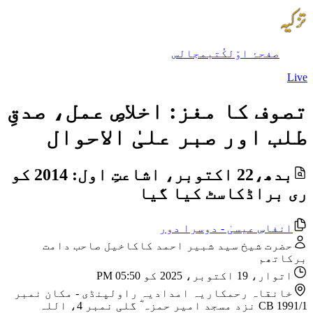
صفحۂ اوّل
کُتب
مجالس
Live
تصوف کا مغز: اخلاصِ عمل، صدقِ
طلب اور صبر علیٰ الاحوال
بدھ،22 اکتوبر، اشاعتِ اول: 2014 کو
ری براڈکاسٹ کیا گیا
انفاسِ عیسیٰ - دوسرا دور
حضرت شیخ سید شبیر احمد کاکاخیل صاحب دامت
برکاتھم
اتوار، 19 اکتوبر، 2025 کو 05:50 PM
خانقاہ رحمکاریہ امدادیہ راولپنڈی
-
مکان نمبر
CB 1991/1 نزد مسجد امیر حمزہ ؓ گلی نمبر 4، اللہ