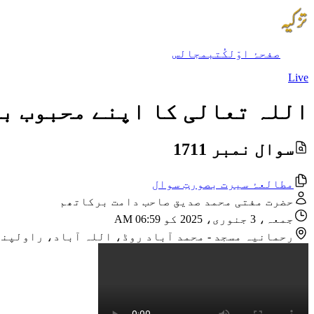
صفحۂ اوّل
کُتب
مجالس
Live
اللہ تعالی کا اپنے محبوب ب
سوال نمبر 1711
مطالعۂ سیرت بصورتِ سوال
حضرت مفتی محمد صدیق صاحب دامت برکاتھم
جمعہ، 3 جنوری، 2025 کو 06:59 AM
رحمانیہ مسجد
-
محمد آباد روڈ، اللہ آباد، راولپنڈ