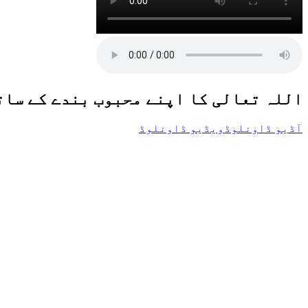
اللہ تعالی کا اپنے محبوب بندے کے سات
آڈیو ڈاونلوڈ
ویڈیو ڈاونلوڈ