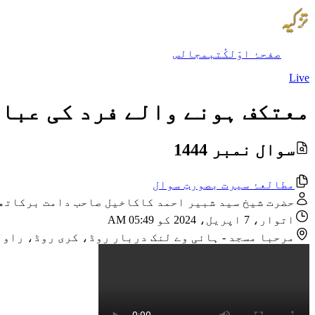
صفحۂ اوّل
کُتب
مجالس
Live
معتکف ہونے والے فرد کی عباد
سوال نمبر 1444
مطالعۂ سیرت بصورتِ سوال
حضرت شیخ سید شبیر احمد کاکاخیل صاحب دامت برکاتھ
اتوار، 7 اپریل، 2024 کو 05:49 AM
مرحبا مسجد
-
ہائی وے لنک دربار روڈ، کری روڈ، راو