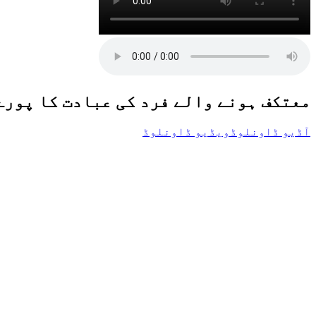
معتکف ہونے والے فرد کی عبادت کا پورے
آڈیو ڈاونلوڈ
ویڈیو ڈاونلوڈ