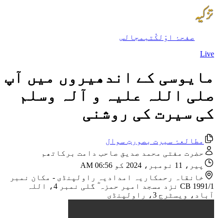
صفحۂ اوّل
کُتب
مجالس
Live
مایوسی کے اندھیروں میں آپ
صلی اللہ علیہ و آلہ وسلم
کی سیرت کی روشنی
مطالعۂ سیرت بصورتِ سوال
حضرت مفتی محمد صدیق صاحب دامت برکاتھم
پیر، 11 نومبر، 2024 کو 06:56 AM
خانقاہ رحمکاریہ امدادیہ راولپنڈی
-
مکان نمبر
CB 1991/1 نزد مسجد امیر حمزہ ؓ گلی نمبر 4، اللہ
آباد، ویسٹرج 3، راولپنڈی