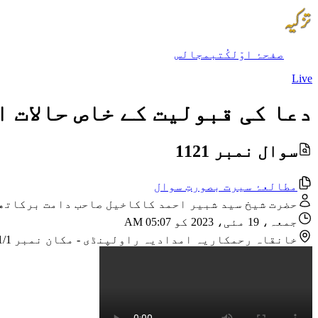
صفحۂ اوّل
کُتب
مجالس
Live
دعا کی قبولیت کے خاص حالات ا
سوال نمبر 1121
مطالعۂ سیرت بصورتِ سوال
حضرت شیخ سید شبیر احمد کاکاخیل صاحب دامت برکاتھ
جمعہ، 19 مئی، 2023 کو 05:07 AM
خانقاہ رحمکاریہ امدادیہ راولپنڈی
-
مکان نمبر CB 1991/1 نزد مسجد امیر حمزہ ؓ گلی نمبر 4، اللہ آباد، ویسٹرج 3، راولپنڈی