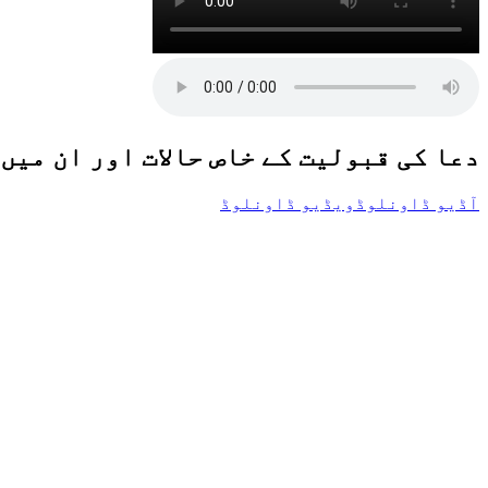
دعا کی قبولیت کے خاص حالات اور ان میں
آڈیو ڈاونلوڈ
ویڈیو ڈاونلوڈ