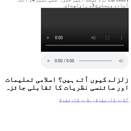
آباد، ویسٹرج 3، راولپنڈی
زلزلے کیوں آتے ہیں؟ اسلامی تعلیمات
اور سائنسی نظریات کا تقابلی جائزہ
آڈیو ڈاونلوڈ
ویڈیو ڈاونلوڈ