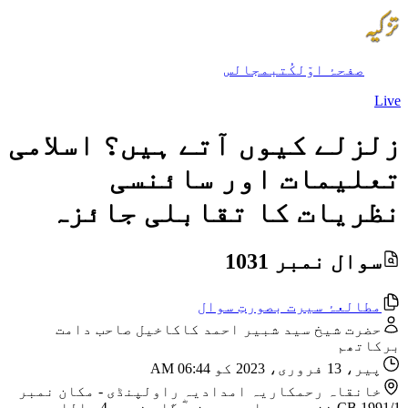
صفحۂ اوّل
کُتب
مجالس
Live
زلزلے کیوں آتے ہیں؟ اسلامی
تعلیمات اور سائنسی
نظریات کا تقابلی جائزہ
سوال نمبر 1031
مطالعۂ سیرت بصورتِ سوال
حضرت شیخ سید شبیر احمد کاکاخیل صاحب دامت
برکاتھم
پیر، 13 فروری، 2023 کو 06:44 AM
خانقاہ رحمکاریہ امدادیہ راولپنڈی
-
مکان نمبر
CB 1991/1 نزد مسجد امیر حمزہ ؓ گلی نمبر 4، اللہ