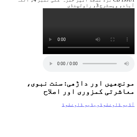
آباد، ویسٹرج 3، راولپنڈی
مونچھیں اور داڑھی: سنت نبوی،
معاشرتی کمزوری اور اصلاح
آڈیو ڈاونلوڈ
ویڈیو ڈاونلوڈ