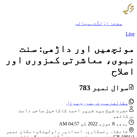
صفحۂ اوّل
کُتب
مجالس
Live
مونچھیں اور داڑھی: سنت
نبوی، معاشرتی کمزوری اور
اصلاح
سوال نمبر 783
مطالعۂ سیرت بصورتِ سوال
حضرت شیخ سید شبیر احمد کاکاخیل صاحب دامت
برکاتھم
بدھ، 8 جون، 2022 کو 04:57 AM
خانقاہ رحمکاریہ امدادیہ راولپنڈی
-
مکان نمبر
CB 1991/1 نزد مسجد امیر حمزہ ؓ گلی نمبر 4، اللہ