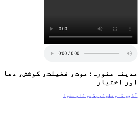
مدینہ منورہ: موت، فضیلت، کوشش، دعا
اور اختیار
آڈیو ڈاونلوڈ
ویڈیو ڈاونلوڈ