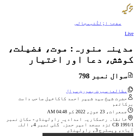
صفحۂ اوّل
کُتب
مجالس
Live
مدینہ منورہ: موت، فضیلت،
کوشش، دعا اور اختیار
سوال نمبر 798
مطالعۂ سیرت بصورتِ سوال
حضرت شیخ سید شبیر احمد کاکاخیل صاحب دامت
برکاتھم
جمعرات، 23 جون، 2022 کو 04:48 AM
خانقاہ رحمکاریہ امدادیہ راولپنڈی
-
مکان نمبر
CB 1991/1 نزد مسجد امیر حمزہ ؓ گلی نمبر 4، اللہ
آباد، ویسٹرج 3، راولپنڈی