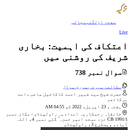
صفحۂ اوّل
کُتب
مجالس
Live
اعتکاف کی اہمیت: بخاری
شریف کی روشنی میں
سوال نمبر 738
مطالعۂ سیرت بصورتِ سوال
حضرت شیخ سید شبیر احمد کاکاخیل صاحب دامت
برکاتھم
ہفتہ، 23 اپریل، 2022 کو 04:55 AM
خانقاہ رحمکاریہ امدادیہ راولپنڈی
-
مکان نمبر
CB 1991/1 نزد مسجد امیر حمزہ ؓ گلی نمبر 4، اللہ
آباد، ویسٹرج 3، راولپنڈی