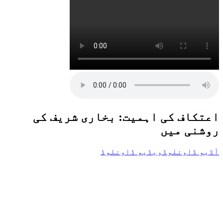
اعتکاف کی اہمیت: بخاری شریف کی
روشنی میں
آڈیو ڈاونلوڈ
ویڈیو ڈاونلوڈ