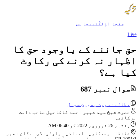
صفحۂ اوّل
کُتب
مجالس
Live
حق جاننے کے باوجود حق کا
اظہار نہ کرنے کی رکاوٹ
کیا ہے؟
سوال نمبر 687
مطالعۂ سیرت بصورتِ سوال
حضرت شیخ سید شبیر احمد کاکاخیل صاحب دامت
برکاتھم
ہفتہ، 26 فروری، 2022 کو 06:40 AM
خانقاہ رحمکاریہ امدادیہ راولپنڈی
-
مکان نمبر
CB 1991/1 نزد مسجد امیر حمزہ ؓ گلی نمبر 4، اللہ