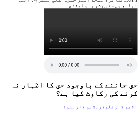
آباد، ویسٹرج 3، راولپنڈی
حق جاننے کے باوجود حق کا اظہار نہ
کرنے کی رکاوٹ کیا ہے؟
آڈیو ڈاونلوڈ
ویڈیو ڈاونلوڈ