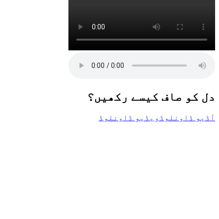
دل کو صاف کیسے رکھیں؟
آڈیو ڈاونلوڈ
ویڈیو ڈاونلوڈ