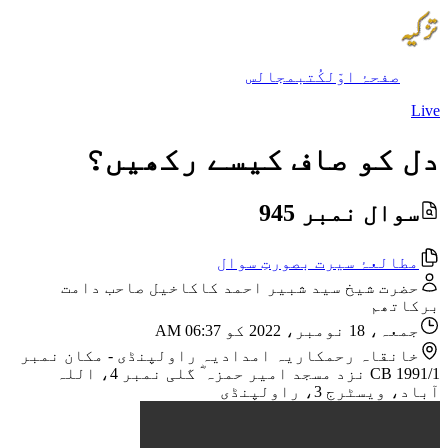
صفحۂ اوّل
کُتب
مجالس
Live
دل کو صاف کیسے رکھیں؟
سوال نمبر 945
مطالعۂ سیرت بصورتِ سوال
حضرت شیخ سید شبیر احمد کاکاخیل صاحب دامت
برکاتھم
جمعہ، 18 نومبر، 2022 کو 06:37 AM
خانقاہ رحمکاریہ امدادیہ راولپنڈی
-
مکان نمبر
CB 1991/1 نزد مسجد امیر حمزہ ؓ گلی نمبر 4، اللہ
آباد، ویسٹرج 3، راولپنڈی