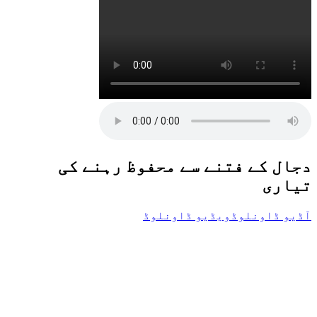
دجال کے فتنے سے محفوظ رہنے کی
تیاری
آڈیو ڈاونلوڈ
ویڈیو ڈاونلوڈ