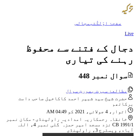
صفحۂ اوّل
کُتب
مجالس
Live
دجال کے فتنے سے محفوظ
رہنے کی تیاری
سوال نمبر 448
مطالعۂ سیرت بصورتِ سوال
حضرت شیخ سید شبیر احمد کاکاخیل صاحب دامت
برکاتھم
اتوار، 4 جولائی، 2021 کو 04:49 AM
خانقاہ رحمکاریہ امدادیہ راولپنڈی
-
مکان نمبر
CB 1991/1 نزد مسجد امیر حمزہ ؓ گلی نمبر 4، اللہ
آباد، ویسٹرج 3، راولپنڈی