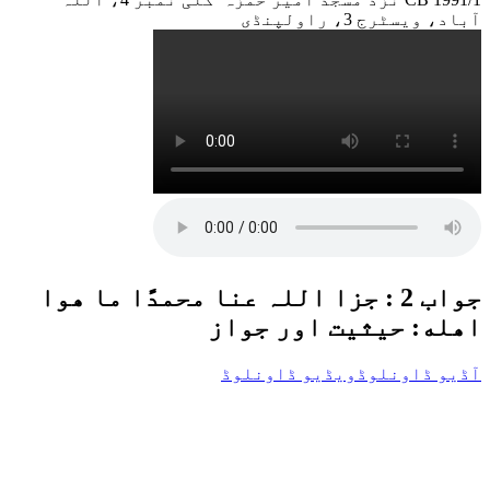
آباد، ویسٹرج 3، راولپنڈی
جواب 2 : جزا اللہ عنا محمدًا ما ھوا
اھله: حیثیت اور جواز
آڈیو ڈاونلوڈ
ویڈیو ڈاونلوڈ