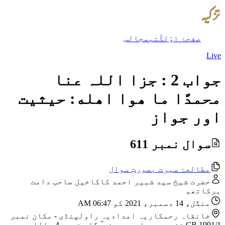
صفحۂ اوّل
کُتب
مجالس
Live
جواب 2 : جزا اللہ عنا
محمدًا ما ھوا اھله: حیثیت
اور جواز
سوال نمبر 611
مطالعۂ سیرت بصورتِ سوال
حضرت شیخ سید شبیر احمد کاکاخیل صاحب دامت
برکاتھم
منگل، 14 دسمبر، 2021 کو 06:47 AM
خانقاہ رحمکاریہ امدادیہ راولپنڈی
-
مکان نمبر
CB 1991/1 نزد مسجد امیر حمزہ ؓ گلی نمبر 4، اللہ