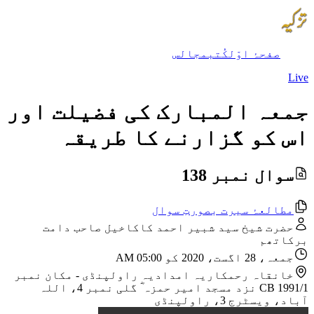
صفحۂ اوّل
کُتب
مجالس
Live
جمعہ المبارک کی فضیلت اور
اس کو گزارنے کا طریقہ
سوال نمبر 138
مطالعۂ سیرت بصورتِ سوال
حضرت شیخ سید شبیر احمد کاکاخیل صاحب دامت
برکاتھم
جمعہ، 28 اگست، 2020 کو 05:00 AM
خانقاہ رحمکاریہ امدادیہ راولپنڈی
-
مکان نمبر
CB 1991/1 نزد مسجد امیر حمزہ ؓ گلی نمبر 4، اللہ
آباد، ویسٹرج 3، راولپنڈی