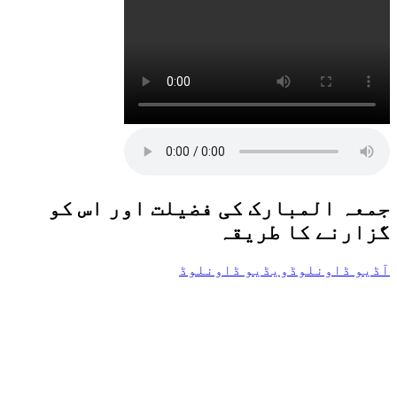
جمعہ المبارک کی فضیلت اور اس کو
گزارنے کا طریقہ
آڈیو ڈاونلوڈ
ویڈیو ڈاونلوڈ