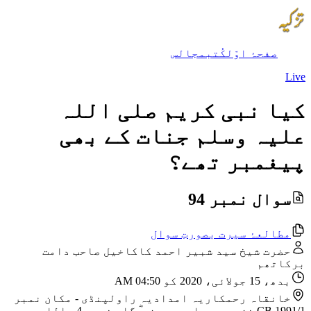
صفحۂ اوّل
کُتب
مجالس
Live
کیا نبی کریم صلی اللہ
علیہ وسلم جنات کے بھی
پیغمبر تھے؟
سوال نمبر 94
مطالعۂ سیرت بصورتِ سوال
حضرت شیخ سید شبیر احمد کاکاخیل صاحب دامت
برکاتھم
بدھ، 15 جولائی، 2020 کو 04:50 AM
خانقاہ رحمکاریہ امدادیہ راولپنڈی
-
مکان نمبر
CB 1991/1 نزد مسجد امیر حمزہ ؓ گلی نمبر 4، اللہ