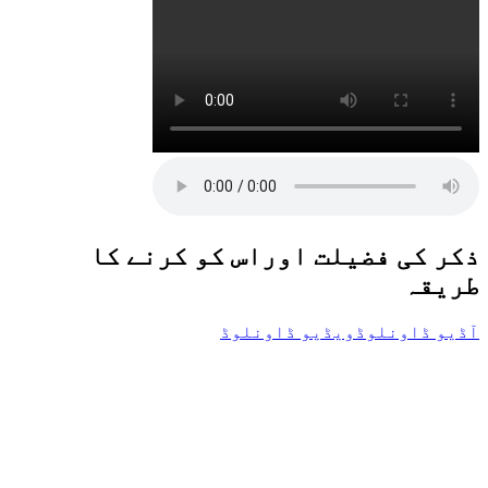
ذکر کی فضیلت اوراس کو کرنے کا
طریقہ
آڈیو ڈاونلوڈ
ویڈیو ڈاونلوڈ