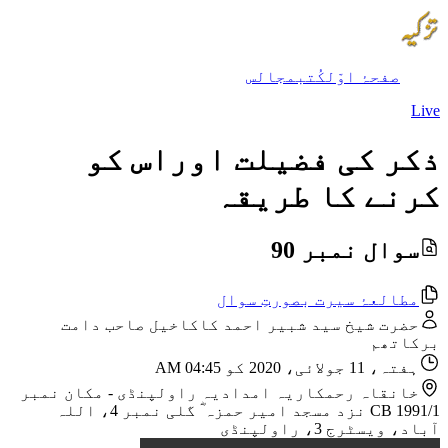
صفحۂ اوّل
کُتب
مجالس
Live
ذکر کی فضیلت اوراس کو
کرنے کا طریقہ
سوال نمبر 90
مطالعۂ سیرت بصورتِ سوال
حضرت شیخ سید شبیر احمد کاکاخیل صاحب دامت
برکاتھم
ہفتہ، 11 جولائی، 2020 کو 04:45 AM
خانقاہ رحمکاریہ امدادیہ راولپنڈی
-
مکان نمبر
CB 1991/1 نزد مسجد امیر حمزہ ؓ گلی نمبر 4، اللہ
آباد، ویسٹرج 3، راولپنڈی