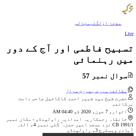
صفحۂ اوّل
کُتب
مجالس
Live
تسبیح فاطمی اور آج کے دور
میں رہنمائی
سوال نمبر 57
مطالعۂ سیرت بصورتِ سوال
حضرت شیخ سید شبیر احمد کاکاخیل صاحب دامت
برکاتھم
اتوار، 7 جون، 2020 کو 04:40 AM
خانقاہ رحمکاریہ امدادیہ راولپنڈی
-
مکان نمبر
CB 1991/1 نزد مسجد امیر حمزہ ؓ گلی نمبر 4، اللہ
آباد، ویسٹرج 3، راولپنڈی