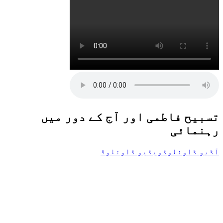
تسبیح فاطمی اور آج کے دور میں
رہنمائی
آڈیو ڈاونلوڈ
ویڈیو ڈاونلوڈ