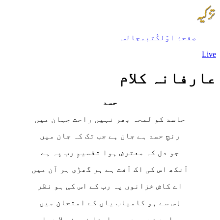
صفحۂ اوّل
کُتب
مجالس
Live
عارفانہ کلام
حسد
حاسد کو لمحہ بھر نہیں راحت جہان میں
رنجِ حسد ہے جان ہے جب تک کہ جان میں
جو دل کہ معترض ہوا تقسیمِ رب پہ ہے
آنکھ اس کی اک آفت ہے ہر گھڑی ہر آن میں
اے کاش خزانوں پہ رب کے اس کی ہو نظر
اِس سے ہو کامیاب یاں کے امتحان میں
حاسد نے حسد میں اپنا خرمن جلا دیا