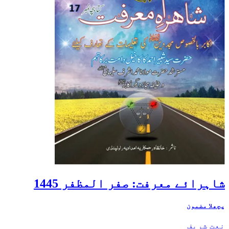
شاہرائے معرفت: صفر المظفر 1445
پچھلا مضمون
نعت شریف