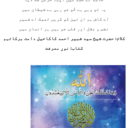
یہ تو وہی ہے خُو جو رہی ہے شیطان میں
اے کاش ہم ان تین کو کریں ٹھیک اے شبیر
نفس و عقل اور قلب جو ہیں ہر انسان میں
کلام: حضرت شیخ سید شبیر احمد کاکاخیل دامت برکاتہم
کتاب: نورِ معرفت