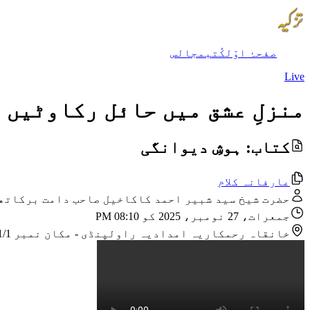
صفحۂ اوّل
کُتب
مجالس
Live
منزلِ عشق میں حائل رکاوٹیں 
کتاب: ہوشِ دیوانگی
عارفانہ کلام
حضرت شیخ سید شبیر احمد کاکاخیل صاحب دامت برکاتھ
جمعرات، 27 نومبر، 2025 کو 08:10 PM
خانقاہ رحمکاریہ امدادیہ راولپنڈی
-
مکان نمبر CB 1991/1 نزد مسجد امیر حمزہ ؓ گلی نمبر 4، اللہ آباد، ویسٹرج 3، راولپنڈی