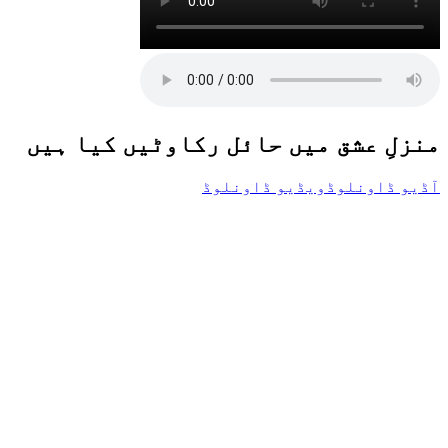
منزلِ عشق میں حائل رکاوٹیں کیا ہیں
آڈیو ڈاونلوڈ
ویڈیو ڈاونلوڈ