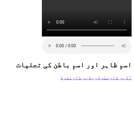
اسمِ ظاہر اور اسمِ باطن کی تجلیات
آڈیو ڈاونلوڈ
ویڈیو ڈاونلوڈ