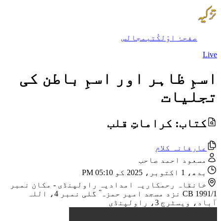
صفحۂ اوّل
کُتب
مجالس
Live
اسمِ ظاہر اور اسمِ باطن کی
تجلیات
کتاب: کراماتِ قلب
عارفانہ کلام
مسعود احمد صاحب
بدھ، 1 اکتوبر، 2025 کو 05:10 PM
خانقاہ رحمکاریہ امدادیہ راولپنڈی
-
مکان نمبر
CB 1991/1 نزد مسجد امیر حمزہ ؓ گلی نمبر 4، اللہ
آباد، ویسٹرج 3، راولپنڈی