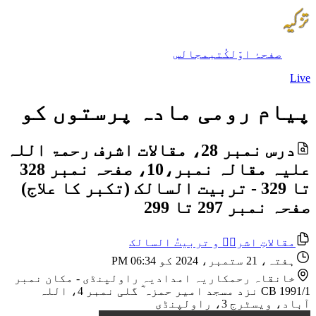
صفحۂ اوّل
کُتب
مجالس
Live
پیام رومی مادہ پرستوں کو
درس نمبر 28، مقالات اشرف رحمۃ اللہ
علیہ مقالہ نمبر،10، صفحہ نمبر 328
تا 329 - تربیت السالک (تکبر کا علاج)
صفحہ نمبر 297 تا 299
مقالاتِ اشرفؒ و تربیتُ السالک
ہفتہ، 21 ستمبر، 2024 کو 06:34 PM
خانقاہ رحمکاریہ امدادیہ راولپنڈی
-
مکان نمبر
CB 1991/1 نزد مسجد امیر حمزہ ؓ گلی نمبر 4، اللہ
آباد، ویسٹرج 3، راولپنڈی