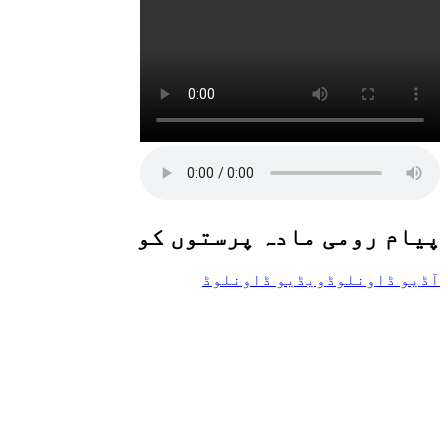
پیام رومی مادہ پرستوں کو
آڈیو ڈاونلوڈ
ویڈیو ڈاونلوڈ