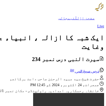
صفحۂ اوّل
کُتب
مجالس
Live
ایک شبہ کا ازالہ ، انبیاء ع
وغایت
سیرت النبی درس نمبر 234
درسِ سیرۃ النبی ﷺ
حضرت شیخ سید عبید الرحمٰن صاحب دامت برکاتھم
جمعرات، 24 اکتوبر، 2024 کو 12:45 PM
خانقاہ رحمکاریہ امدادیہ راولپنڈی
-
مکان نمبر CB 1991/1 نزد مسجد امیر حمزہ ؓ گلی نمبر 4، اللہ آباد، ویسٹرج 3، راولپنڈی