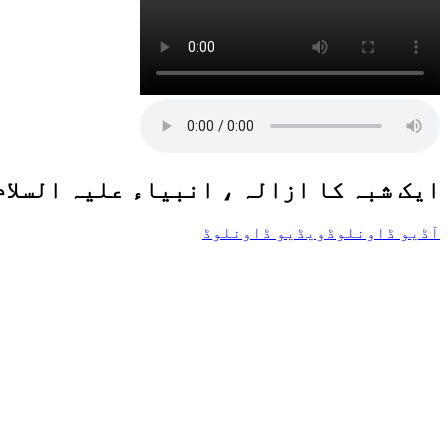
ایک شبہ کا ازالہ ، انبیاء علیہ السلا
آڈیو ڈاونلوڈ
ویڈیو ڈاونلوڈ