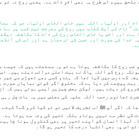
 ملحق ہیں، اس طرح یہ بھی اثرِ ذات ہے۔
یعنی
روح نہ تو م
م اور اولیاء اللہ میں خاص الخاص اولیاء جو کہ معا
لہ" نام کی ایک کتاب میں روح کی معرفت تین قسم پر ہے: 
ہے، اور اخص یا خاص الخاص روح کی ذات کا مکاشفہ دیکھت
ہ خدا کی صورت اور حسن کی ترجمان ہے اور اس کی آنکھو
ے
۔
 جب روح کا مکاشفہ ہوتا
ہے تو وہ
سمجھتے ہیں کہ جیسے می
یونکہ روح کو اللہ پاک نے بہت اعلیٰ مراتب دیئے ہیں۔
اس 
یف
ہ
کے درس میں کہا تھا کہ ہندو
کسی بھی تھوڑی سی
غیر م
بہت پیچھے کر دیا ہے
کہ
مخلوق اگر
کوئی
نمایاں صورت ہ
روع کر
د
یتے ہیں۔
لیکن بعض چیزیں ایسی ہوتی ہیں کہ ان
رت تھانوی رحمۃ اللہ علیہ
کی مجلس میں یہ بات چل رہی 
ھا کہ
اگر
آپ ﷺ اب تشریف لائیں تو تم کیا کرو گے؟ کہتے ہ
 کی نظر سے نہیں ہوتا
، بلکہ
ت
ح
یر کی وجہ سے
ہوتا ہے۔
ج
۔
لہذا
انسان کو اپنے ت
ح
یر پر بھی کنٹرول ہونا چاہیے
تو اس پہ بھی انتہا در
جے کا
ت
ح
یر ہو گا۔