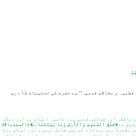
ْنَ
طبیہ و مقالاتِ قدسیہ‘‘ سے حضرت کی تعلیمات کا درس
ی ناطقہ اور چوتھی قدسی ہے۔ ناصیہ انسان ہے اور دیگر
لوق ہے
﴿خَلَقَ السَّمٰوٰتِ وَالْأَرْضَ وَمَا بَیْنَھُمَا…﴾
(السجدۃ: 4)
یں مشترک ہے، نباتات اس میں شامل نہیں، اور اس کو روح
یں عناصر کی تاثیر سے وجود پذیر ہیں۔ اور روحِ ناطقہ