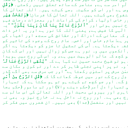
َمِ امر سے ہے، عناصر کے ساتھ تعلق نہیں رکھتی۔
﴿وَقُلِ
ص ہے اور اس کو سکینہ بھی کہتے ہیں۔ اللہ تعالیٰ کا
منفوخ بھی کہتے ہیں۔ اللہ تعالیٰ کا فرمان:
﴿وَنَفَخْتُ فِیْہِ
ور خاص اولیاء کرام کی کرامات اور معجزات درجاتِ فہم
ح نہیں ہوتی اور
"اَلرُّوْحُ عَالِمٌ بِمَا کَانَ وَبِمَا یَکُوْنُ"
”یہ
الٰہی کا فیض ہے، یعنی اللہ کا نور ہے اور یہ اثرِ ذات
 کہ معانی کے ادراک اور حقائق کی سمجھ اور اشیاء کی
ر ہے: عام، خاص اور اخص۔ عام روح کے وجود کی تاثیر کو
فہ دیکھتا ہے۔ اُس کی تمثیل تا جزو کو دیکھتا ہے اگر
 آنکھوں میں وہ نور ہے جس کو زوال نہیں اور اس کے کان
و کچھ کہ عالم الوہیت میں ہے، وہ اس کی روح میں ہویدا
ہو تو شیخ محمد حسین نے کہا ہے کہ
"یُلْقِی الرُّوْحُ جَمَالَہٗ
وہ تم پر اپنی تجلی ظاہر کر دے اور تم کون و مکان سے
مٰن عرش پر استوٰی رکھتا ہے“ اور جب عرش سے بھی آگے گذر
دِل روح کے نور میں غوطہ کھائے گا کہ
﴿قُلِ الرُّوْحُ مِنْ أَمْرِ
 گے۔ اور جو کچھ تم کہتے ہو تو ہو سکتا ہے کہ تمہارا
 تمہارا دل آمر (حکم دینے والا) اور تم مامور (حکم بجا
اہری اور بیرونی محبت اور اللہ تعالیٰ کی اس عالم سے
ج بھی ہے۔ اور روح نہ داخل ہے نہ خارج نیز وہ بھی نہ
نہیں اور منفصل (جدا) بھی نہیں۔ ان شعروں میں فکر کر
ی ہیں
،
اس سے زیادہ کی بعض میں استعداد نہیں ہوتی،