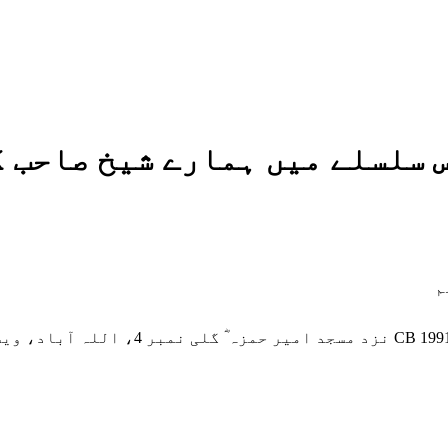
س سلسلے میں ہمارے شیخ صاحب ک
م