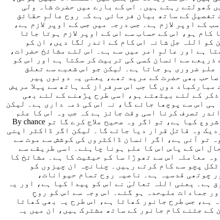
ں کھولتے رہتے ہیں۔ اس کے بارے میں حضرت شاہ ولی
تفصیل کے ساتھ بیان فرمائی ہے کہ روح عالم
ِ
حقائق
 کے اوپر لازم ہے۔ جس درجہ میں جس کے اوپر لازم ہے،
 کام ہو، اس کے حساب سے اس کے اوپر لازم ہوتا جاتا
کو اللہ جل شانہ اس کام کے اندر لگا دیں، ان کو
تا ہے
اور
عالمِ امر میں سے ہے
۔
اس
لئے مشائخ
حضرات،
 کے لئے milestones ہیں، یعنی ان کے ذریعے سے انسان کسی کی تربیت کر سکتا ہے اور اس کو
 علم
ضروری
ہو جاتا ہے
۔
لیکن جو اس
شعب
ے سے تعلق
صاحب بھی حضرت کے مرید تھے، یعنی یہ دونوں پیر
ت مبارکباد دوں گا جب اس سرفراز کے ہاتھ سے پہلا مریض
ذکر کے لئے بیٹھتے ہو، اسی طرح پڑھنے کے لئے ب
ھی
ہی ا
س
سے پوچھا جائے گا، نہ ا
س
کی ذمہ داری ہے۔ لیکن
ندر تصرف کرنا اسی وقت جائز ہے کہ جب وہ اس کا علم
شروع کیا ہے، تو اگر وہ صحیح علاج کرے گا تو
B
y chance
زدیک
وہ قاتل قرار دیا جائے گا۔ لیکن اگر ڈاکٹر اپنی
ہ تو آنی ہے، اگر
انسان
ڈاکٹروں کی کوشش سے موت سے
حال اس کے پاس اس کا علم ہونا چاہ
ئے
۔ اسی طریقے سے
 وہ معاملہ
اس سے
تھوڑا سا کم حیثیت کا ہے۔
مشائخ کا
اٹکل پچو سے کام کرتے رہیں۔
چنانچہ
ان چیزوں ک
و
ر
چوتھ
ی
قدسیہ ہے
۔
ناصیہ روح تمام حیوانات،
ق ہے
۔
یعنی
اللہ تعالیٰ نے اس کو پیدا کیا ہے
،
اور یہ
 جمادات علیحدہ ہو گئے۔ اس وجہ سے اس کو روحِ
 ہے، جس طرح جانور کھاتا ہے، اس طرح یہ بھی کھاتا
 کے
جتنے کام جانور کے ساتھ مشترک ہیں، ا
ن
میں
یہ