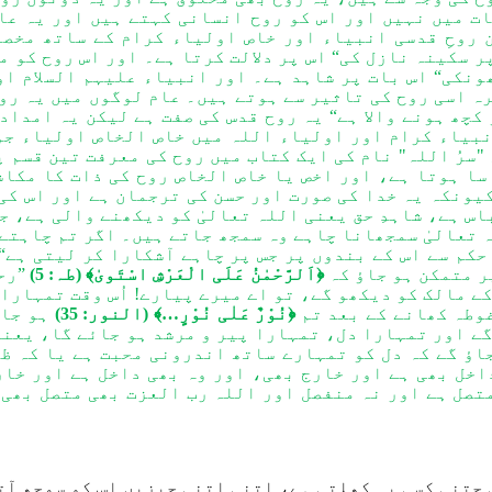
ت میں نہیں اور اس کو روح انسانی کہتے ہیں اور یہ عال
روحِ قدسی انبیاء اور خاص اولیاء کرام کے ساتھ مخصو
پر سکینہ نازل کی“ اس پر دلالت کرتا ہے۔ اور اس روح کو 
ونکی“ اس بات پر شاہد ہے۔ اور انبیاء علیہم السلام ا
ہ اسی روح کی تاثیر سے ہوتے ہیں۔ عام لوگوں میں یہ رو
 کچھ ہونے والا ہے“ یہ روح قدس کی صفت ہے لیکن یہ امداد 
نبیاء کرام اور اولیاء اللہ میں خاص الخاص اولیاء جو
سرُ اللہ" نام کی ایک کتاب میں روح کی معرفت تین قسم پ
ا ہوتا ہے، اور اخص یا خاص الخاص روح کی ذات کا مکاش
یونکہ یہ خدا کی صورت اور حسن کی ترجمان ہے اور اس کی
اس ہے، شاہدِ حق یعنی اللہ تعالیٰ کو دیکھنے والی ہے، ج
 تعالیٰ سمجھانا چاہے وہ سمجھ جاتے ہیں۔ اگر تم چاہتے 
حکم سے اس کے بندوں پر جس پر چاہے آشکارا کر لیتی ہے“ 
ر متمکن ہو جاؤ کہ
﴿اَلرَّحْمٰنُ عَلَی الْعَرْشِ اسْتَویٰ﴾
(طہ: 5)
”رح
ے مالک کو دیکھو گے، تو اے میرے پیارے! اُس وقت تمہارا 
غوطہ کھانے کے بعد تم
﴿نُوْرٌ عَلٰی نُوْرٍ…﴾
(النور: 35)
ہو جاؤ
گے اور تمہارا دل، تمہارا پیر و مرشد ہو جائے گا، یعنی
جاؤ گے کہ دل کو تمہارے ساتھ اندرونی محبت ہے یا کہ ظ
خل بھی ہے اور خارج بھی، اور وہ بھی داخل ہے اور خار
تصل ہے اور نہ منفصل اور اللہ رب العزت بھی متصل بھی 
 جتنی کسی پہ کھلتی ہے، اتنی اتنی چیزیں ا
س
کو سمجھ آت