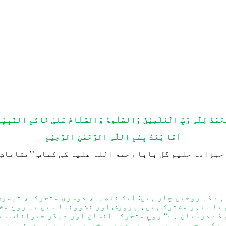
حَمْدُ لِلّٰہِ رَبِّ الْعٰلَمِیْنَ وَالصَّلٰوۃُ وَالسَّلَامُ عَلیٰ خَاتَمِ النَّبِیِّی
اَمَّا بَعْدُ بِسْمِ اللّٰہِ الرَّحْمٰنِ الرَّحِیْمِ
بزادہ حلیم گل بابا رحمۃ اللہ علیہ کی کتاب ’’مقاماتِ ق
 ہے کہ روحیں چار ہیں: ایک ناصیہ، دوسری متحرکہ، تیسر
 یا باہر مشترک ہیں، پرورش اور نشوونما میں یہ روح مخ
 کے درمیان ہے“ روحِ متحرکہ انسان اور دیگر حیوانات م
 کی وجہ سے ہیں، یہ روح بھی مخلوق ہے اور یہ دونوں روح