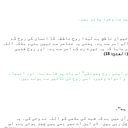
یر سے وجود پذیر ہیں۔
حیوان ناطق ہے
لہٰذا
روحِ ناطقہ
کا
انسان کی روح کے
م امر سے ہے۔ یعنی یہ عناصر سے نہیں بن
ی،
بلکہ اللہ
رمایا کہ یہ تیرے رب کے امر سے ہے۔
اور
روح قدسی
(الفتح: 18)
ں اپنی روح پھونکی“ اس بات پر شاہد ہے۔ اور انبیاء
 و اموات وغیرہ اسی روح کی تاثیر سے ہوتے ہیں۔
ہے‘‘۔
آن میں ہے
کہ شہد کی مکھی ک
و اللہ نے
و
حی کی۔
یہ
ی
ہیں۔ ڈی این اے
میں بھی یہی
چیز ہوتی ہے
، اس