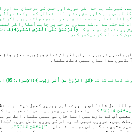
ے، کیونکہ یہ خدا کی صورت اور حسن کی ترجمان ہے اور ا
ا لباس ہے، شاہدِ حق یعنی اللہ تعالیٰ کو دیکھنے والی
و اللہ تعالیٰ سمجھانا چاہے وہ سمجھ جاتے ہیں۔ اگر تم
س کے حکم سے اس کے بندوں پر جس پر چاہے آشکارا کر لیتی 
رش پر متمکن ہو جاؤ کہ
﴿اَلرَّحْمٰنُ عَلَی الْعَرْشِ اسْتَویٰ﴾
(طہ: 5)
عرش کے مالک کو دیکھو گے،
ں بات ہی نہیں ہے۔ ہاں اگر ان تمام چیزوں سے گزر جاؤ گ
آنکھوں سے
انسان
نہیں دیکھ سکتا۔
وطہ کھائے گا کہ
﴿قُلِ الرُّوْحُ مِنْ أَمْرِ رَبِّيْ...﴾
(الإسراء: 85)
امر
و اللہ جل شان
ہٗ
اس پہ بہت ساری چیزیں کھول دیتا ہے۔ نظ
اِسْتَفْتِ قَلْبَکَ‘‘
کہ اپنے دل سے پوچھو۔
یہ اس لئے فرمایا کہ
مفتی آپ کے بارے میں اتنا جان ہی نہیں سکتا۔ ایک تو
یہ
مات
ہیں، ضروری نہیں
کہ وہ اس کو
پوری حا
صل
ہوں۔ لہٰذا 
حیح فتویٰ دے گا۔ اس وجہ سے فرمایا:
’’
اِسْتَفْتِ قَلْبَکَ‘‘۔
اب یہ
کہ آج کل قلب میں اور نفس میں فرق نہیں کیا جاتا۔ لوگو