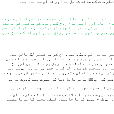
خلوقات کے ساتھ شامل ہ
ے
اور نہ ان سے جدا ہ
ے۔
نی کے ادراک اور حقائق کی سمجھ اور اشیاء کی معرفت
عام، خاص اور اخص۔ عام روح کے وجود کی تاثیر کو جانتا
ا ہے۔ اُس کی تمثیل تا جزو کو دیکھتا ہے اگر کوئی شخص
ں میں وہ نور ہے جس کو زوال نہیں اور اس کے کان میں
ں نے خدا کو دیکھ لیا
،
ا
ن
کو یہ غلطی لگ جاتی ہے۔
لئے ہمیں تو
بہت زیادہ م
سئلہ
ہو گا۔ جیس
ے
پ
ہلے بھی
عمولی چیز کے سامنے سجدہ ریز ہو جاتے ہیں
اور
ان
و اور
متحیر
کرنے والی کوئی چیز ہو تو وہ اس کو بھی
 کو دیکھ کر انسان مت
ح
یر رہ جاتا ہے اور اس میں اچھے
تھی کہ
آپ ﷺ نے فرمایا تھا کہ میرے لئے کھڑے نہ ہوا
یں کہ حضرت مجھے تو ڈر ہے کہ میں سجدہ نہ کر دوں۔
یسے
یوسف علیہ السلام
جب
سامنے آئے
تھے
تو
سب
ان
کے
۔
اس طرح نہیں کرنا چاہیے
۔
لیکن ت
ح
یر کا ہونا عجیب