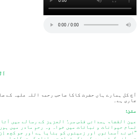
اَلْ
آج کل ہمارے ہاں حضرت کاکا صاحب رحمۃ اللہ علیہ کے صاح
جاری ہے۔
متن:
عین القضاۃ ہمدانی قدّس سرہٗ العزیز کے رسالے میں آتا
تمام حیوانات و نباتات میں خواہ وہ رحمِ مادر میں ہوں
”اس نے آسمانوں اور زمینوں کو بنایا ہے اور جو کچھ اِن
حیوانی کہتے ہیں کیونکہ تمام حیوانات کی حرکات اس روح