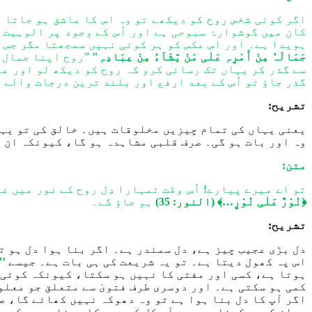
اگر کوئی شخص روح کو دیکھے تو وہ اس کا عاشق ہو جاتا ہ
کان میں گوشوارۂ سبوحی ہے اور اُس کے وجود پر الوہیت ک
ہویدا ہے۔ اور اس عکس کو ہر کوئی نہیں سمجھتا مگر جس ک
جَمَالَہٗ مِنْ أَمْرِہٖ عَلٰی مَنْ یَّشَآءُ مِنْ عِبَادِہٖ"
”روح اپنا جمال ا
سے گذر کر یہاں تک رسائی کرو کہ روح کو دیکھ لو اور ع
گذر جاؤ تو اُس کے بعد ارفع اور بلند ترین درجات والے 
تشریح:
یعنی یہاں
کی تمام
چیزیں مخلوقات ہیں
۔
خالق ک
ی تو
یہا
وہ اور بات ہو گی۔ صرف قلبی مشاہدہ ہو گا، کیونکہ ان 
متن:
تو اے میرے پیارے! اُس وقت تمہارا دِل روح کے نور میں غ
﴿نُوْرٌ عَلٰی نُوْرٍ…﴾
(النور: 35)
ہو جاؤ گے۔
تشریح:
دل بڑی عجیب چیز ہے، دل سمندر ہے۔ اگر بنا ہوا دل ہو ت
اس پہ کھول دیتا ہے۔ تو یہ شریعت ک
ی
ہی بات ہے
۔ جیسے
’’
ہوتا ہے، کسی اور مفتی کا نہیں ہو
سک
تا، کیونکہ
کوئی
کمی ہو سکتی ہے۔ اور دوسری طرف فتویٰ سے متعلق جو
معلو
اگر آپ کا
دل
بنا ہو
ا ہے تو وہ
دھوکہ نہیں کھائے گا،
ص
بیان کیسے کرنا ہے۔ یہ آج کل کے دور کا مسئلہ ہے۔
کیون