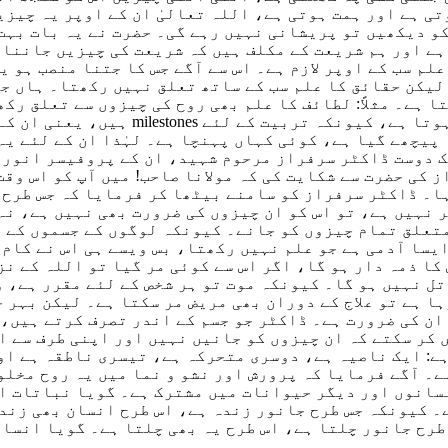
ی ہے اور ہمت ہوتی ہے، اللہ تعالیٰ ان کے اوپر یہ چیزی
کو دیکھیں تو
پریشانی نہیں رہے گی۔ حضرت نے یہ بات
بہت
ے اور ہم شریعت کے مکلف ہیں کہ شریعت کی چیزیں جاننا سب
علم سب کے اوپر لازم ہے
۔
اس
س
ے آگے جس کا
جتنا
منصب ہو یا
یکن حقائق کا علم سب کے ساتھ تعلق نہیں رکھتا۔ ہاں جن 
 ہے۔ مثلاً: لطائف کا علم بھی روح کی چیزوں سے تعلق رکھ
جاننا ہوتا ہے، کیونکہ تربیت
 پیچھے گیا ہے، کوئی کہاں پہنچا ہے
۔
لہٰذا
ان کے لئے یہ
ک دوست ڈاکٹر سرفراز مرحوم شہید، ان کے پروفیسر انور 
ز کی
حضرت سے شکایت کی
کہ
مولانا صاحب! میں آپ کو اس وق
ہا۔ ڈاکٹر سرفراز کو سامنے بیٹھا کر فرمایا کہ جس طرح 
 نہیں ہے، تو ا
س
کو ان چیزوں کی ضرورت بھی نہیں ہے، نہ 
تعلق
تمام چیزوں کو جانے۔ کیونکہ لوگوں کے جسموں کے ا
یسا آدمی ہے جو
علم
نہیں رکھتا،
بس ویسے ہی اس نے کام 
کا ذمہ دار ہو گا، اگر اس سے کوئی مر گیا تو
اللہ کے ن
تل نہیں ہو گا
۔
کیونکہ موت تو ہر شخص کے لئے مقرر ہے، و
ہا ہے تو علاج کے دوران بھی مریض مر سکتا ہے۔ لیکن بہر 
ان کی ضرورت ہے۔
ڈاکٹر جو
جسم کے اندر تصرف کرتے ہیں،
 کر سکتے کہ ان چیزوں کو جانیں نہیں اور اپنی طرف سے 
ے:
ایک ناصیہ ہے
،
دوسر
ی
متحرکہ ہے، تیسر
ی
ناطقہ ہے
او
ے۔ آگے فرم
ایا کہ
پرورش
اور
نشو و نما میں یہ روح مخلو
سانوں اور دیگر حیوانات میں مشترک ہے۔ گویا نباتات اور
۔
کیونکہ جس طرح جانور زندہ ہے، اس طرح انسان بھی زندہ
 طرح
جانور
چلتا ہے، اس طرح یہ بھی چلتا ہے۔
گویا انسان