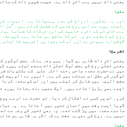
یعنی
ذات نہیں ہے، اثرِ ذات ہے۔ جیسے شیون ذات کے ساتھ
متن:
اور یہ مذکورہ ارواح کو مدد پہنچاتا ہے۔ انبیاء کرا
رکھتے ہیں، سب اسی روح قدسی کے طفیل کرتے ہیں۔ "سرُ ال
ہے، خاص اس کے اثر، خاصیت کو اور حرکات کا شناسا ہوتا 
روح کو دیکھے تو وہ اس کا عاشق ہو جاتا ہے، کیونکہ ی
گوشوارۂ سبوحی ہے اور اُس کے وجود پر الوہیت کا لباس ہ
تشریح:
یعنی
اثر
ذات ظاہر ہو گیا۔
یہی وجہ ہے کہ
بعض لوگوں کو
یعنی
تجلیٔ روح کو بعض لوگ تجلیٔ ذات سمجھ لیتے ہیں، ک
میں
نے
حضرت
مجدد صاحب رحمۃ اللہ علیہ ک
ے
مکتوبات شر
لوگوں کی عقل اس مسئلے می
ں
کم ہے۔
انہوں نے
الوہیت کو 
صفتِ الہیٰہ میں شامل کر لیتے ہیں اور ا
س
کو سجدہ کرن
ا
ش
اچھے بھی
ہ
ڑبڑا جاتے ہیں۔ ایک عجیب بات
بتاتا ہوں،
حض
کرو
۔
اس پر کسی نے اشکال کر دیا
۔
تو
حضرت نے ان سے پوچ
گویا ایسے وقت میں انسان
ت
ح
یر میں آ جاتا ہے۔
یہ
عبادت
سامنے
سجدہ میں پڑ
گئے
ت
ھے۔
وہ بھی ت
ح
یر کی وجہ سے تھ
ا
نہیں ہے۔
روح
کی بھی یہ
صفت ہ
ے
کہ اگر یہ ظاہر ہو جائے 
متن: