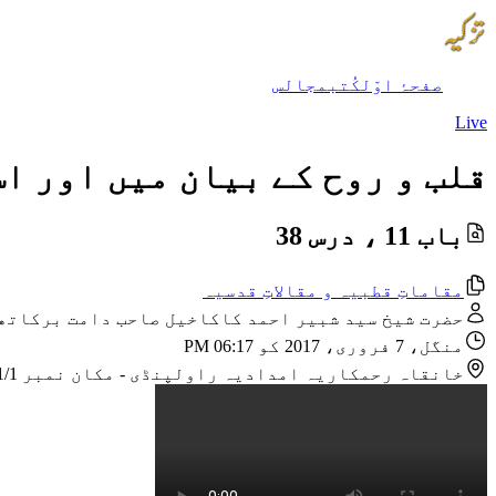
صفحۂ اوّل
کُتب
مجالس
Live
قلب و روح کے بیان میں اور ا
باب 11 ، درس 38
مقاماتِ قطبیہ و مقالاتِ قدسیہ
حضرت شیخ سید شبیر احمد کاکاخیل صاحب دامت برکاتھ
منگل، 7 فروری، 2017 کو 06:17 PM
خانقاہ رحمکاریہ امدادیہ راولپنڈی
-
مکان نمبر CB 1991/1 نزد مسجد امیر حمزہ ؓ گلی نمبر 4، اللہ آباد، ویسٹرج 3، راولپنڈی