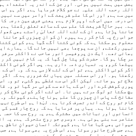
بعض میں ہمت نہیں ہوتی
۔
اور جن کے اندر یہ استعداد ہوت
اللہ رحمۃ اللہ علیہ نے جو کلام فرمایا ہے
، اگر ہم
اس 
میں سے ہے،
اور اس کا علم
شریعت کے اوامر میں سے نہیں ہ
اس درجہ میں اس کے اوپر لازم ہے، یعنی فرضِ عین درجہ کا 
ہے۔ بہر حال! شریعت کا علم سب کے ساتھ تعلق رکھتا ہے
،
ل
جاننا پڑتا ہے، ان کے لئے اللہ تعالیٰ راستے بھی کھولتا
جو اس رخ پہ کام کر رہے ہیں، ان کو ان چیزوں ک
و
معلوم ہو سکتا ہے کہ کوئی کتنا آگے گیا ہے، کوئی کتنا
نہیں رکھتے، ان سے پوچھا بھی نہیں جائے گا۔ ہمارے ای
بھائی تھے۔
ایک دن
پروفیسر انور صاحب نے
ڈاکٹر سرفرا
مر چکا ہو گا۔ حضرت کو پتا چل گیا کہ یہ کام نہیں کر ر
بی
ٹھا کرو،
یہ تم
ہاری
ذمہ داری ہے۔ پس اگر کوئی ڈاکٹر
اگر کوئی ڈاکٹر ہے، تو ا
س
کے لئے لازمی ہے کہ وہ اس
کے م
رکھتا ہو۔ اور اس مسئلہ میں یہاں تک ضرو
ری
ہے کہ اگر
ا
علاج تو ہو جائے
۔
لیکن اگر اس سے غلطی ہو گئی، تو
وہ
اس 
پوری کوشش کرے
اور
اس کے ہاتھ سے کوئی مر گیا تو وہ قا
بچ سکتا تو لوگ مر
تے ہیں نا۔
اس لئے
اگر کوئی علاج کر ر
مشائخ کے پاس ان چیزوں کا علم ہونا چاہ
ئ
ے، کیونکہ وہ 
کام تو
روح کے اندر تصرف کرنا ہے۔
لہٰذا ہم
اس طرح نہیں
جاننا ہوتا ہے۔ یہاں پر فرما
یا
ہ
ے
کہ روح چار قسم ک
ی
ہ
انسانوں اور نباتات میں مشترک ہے
، یہ روح
سب کا حصہ ہ
عناصر سے بنی ہو
ئ
ی ہے۔ دوسر
ی جو روحِ
متحرکہ ہے، یہ ان
حیوانی بھی کہا جاتا ہے، کیونکہ انسان حیوانِ ناطق ہے
ہے، جس طرح جانور سوتا ہے، اس طرح یہ بھی سوتا ہے، جس
روح شریک ہے۔
اس کو روحِ متحرکہ کہتے ہیں۔