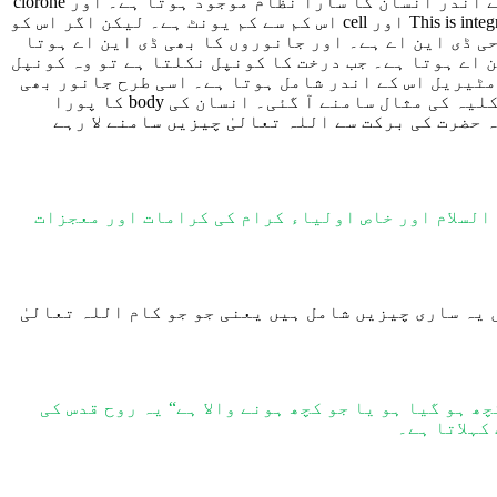
نسان کا
سارا نظام موجود ہوتا ہے۔ اور clorone
his is inte
T
اور
cell اس کم سے کم یونٹ ہے۔ لیکن اگر اس کو
حی
ڈی این اے
ہے
۔ اور جانوروں کا بھی ڈی این اے ہوتا
ن اے
ہوتا ہے۔
جب درخت کا
کونپل نکلتا ہے تو وہ کونپل
مٹیریل
اس کے اندر شامل ہوتا ہے۔
اسی طرح
جانور بھی
 کلیہ کی مثال سامنے آ گئی۔ انسان ک
ی
body
کا پورا
ہ حضرت کی
برکت
سے
اللہ تعالیٰ چیزیں سامنے لا
رہے
 السلام اور خاص اولیاء کرام کی کرامات اور معجزات
 یہ ساری
چیزیں شامل ہ
یں
یعنی جو جو کام اللہ تعالیٰ
چھ ہو گیا ہو یا جو کچھ ہونے والا ہے“ یہ روح قدس کی
کہلاتا ہے۔