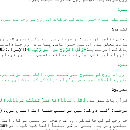
متن:
کیونکہ تمام حیوانات کی حرکات اس روح کی وجہ سے ہیں، 
تشریح:
یعنی عناصر ان میں کار فرما ہیں۔ روح کی تیسر
ی قسم
رو
ساتھ تعلق ہے۔
اس میں
حیوانات، نباتات اور جمادات شام
پاک کے امر سے ہے:
﴿وَقُلِ الرُّوْحُ مِنْ أَمْرِ رَبِّيْ...﴾
(الإسراء: 85)
انبیاء اور خاص اولیاء کے ساتھ مخصوص ہے۔
اور فرمایا 
متن:
اور اس روح کو منفوخ بھی کہتے ہیں۔ اللہ تعالیٰ کا فرم
علیہم السلام اور خاص اولیاء کرام کی کرامات اور معجز
تشریح:
قرآن پاک میں ہے۔
﴿
قُلْ اِنَّمَاۤ اَنَا بَشَرٌ مِّثْلُكُمْ یُوْحٰۤى اِلَیَّ
ترجمہ: ’’کہہ دو کہ: میں تو تمہی جیسا ایک انسان ہوں، (ا
جس
وحی کو
کی جائے گی، وہ عام شخص تو نہیں ہو گا۔ ایک 
جبلتی وحی ہے
،
یعنی
اس کو جبلتاً القا کیا گیا۔ جو procedure اللہ پاک نے اس کے اندر ڈال دیا، اسی کے مطابق وہ چل رہ