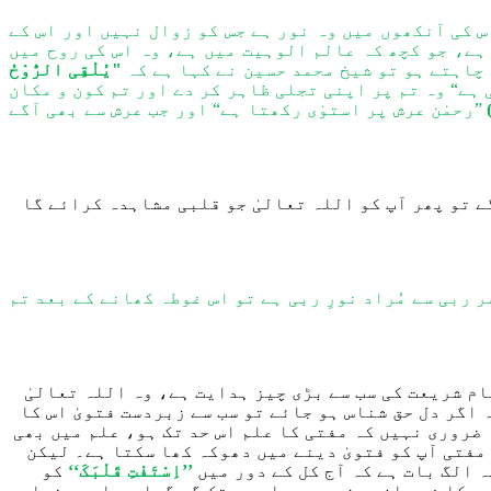
س کی آنکھوں میں وہ نور ہے جس کو زوال نہیں اور اس کے
 ہے، جو کچھ کہ عالم الوہیت میں ہے، وہ اس کی روح میں
 چاہتے ہو تو شیخ محمد حسین نے کہا ہے کہ
"یُلْقِی الرُّوْحُ
ہے“ وہ تم پر اپنی تجلی ظاہر کر دے اور تم کون و مکان
”رحمٰن عرش پر استوٰی رکھتا ہے“ اور جب عرش سے بھی آگے
ے تو پھر آپ کو اللہ تعالیٰ جو قلبی مشاہدہ کرائے گا
 ربی سے مُراد نورِ ربی ہے تو اس غوطہ کھانے کے بعد تم
ام شریعت ک
ی
سب سے بڑی چیز ہدایت ہے، وہ اللہ تعالیٰ
اگر دل حق شناس ہو جائے تو سب سے زبردست فتویٰ اس کا
ضروری نہیں کہ
مفتی کا علم
اس حد تک ہو، علم میں بھی
مفتی آپ کو فتویٰ دینے میں
دھوکہ کھا سکتا ہے۔
لیکن
 الگ بات ہے کہ آج کل کے دور میں
’’اِسْتَفْتِ قَلْبَکَ‘‘
کو
ں کا فہم ان چیزوں می
ں
اس حد تک گر گیا ہے
اور
دنیا