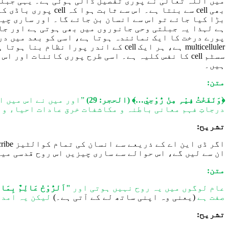
میں اللہ تعالیٰ نے پوری تفصیل
ڈال
ی
ہو
ئی
ہے۔ یہی جبل
بھی cell سے بنتا ہے۔ اس
سے
ثابت ہوا کہ cell پور
ی باڈی کا
بڑا کیا جائے تو اس سے انسان بن جائے گا۔ اور ساری چی
ہے
لہذا یہ جبلتی وحی جانوروں میں بھی ہوتی ہے اور
جان
پورے درخت کا ایک نمائندہ ہوتا ہے
،
اسی کو
بعد میں
در
multicelluler ہ
ے،
ہر ایک
cell
کے اندر پورا نظام بنا ہوتا ہ
سسٹم
cell
کا نفس کلیہ ہے
۔
اسی
طرح پوری کائنات اور اس 
ہیں۔
متن:
﴿وَنَفَخْتُ فِیْہِ مِنْ رُّوْحِيْ…﴾
(الحجر: 29)
”اور میں نے اس میں ا
درجاتِ فہم معانی باطنہ و مکاشفات خرق عادات احیاء و 
تشریح:
اگر ڈی این اے کے ذریعے سے انسان کی
تمام کوالٹیز
describe ہو سکتی ہیں تو اس 
ان سے لیں گے، اس
حوالے سے
ساری چیزیں اس روح قدسی می
متن:
عام لوگوں میں یہ روح نہیں ہوتی اور
"اَلرُّوْحُ عَالِمٌ بِمَا
صفت ہے
(یعنی وہ اپن
ی
ساتھ لے کے آت
ی
ہے
۔)
لیکن یہ امداد
تشریح: