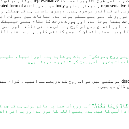
ت ہے۔
اسی طرح
cell پورے جسم کا representative ہوتا ہے، اس کے اندر ا
representative ہے یعنی ہماری body
جو ہے یہ
grated form of a cell
زیں اس کے اندر موجود ہیں۔ دوسر
ی
بات یہ ہے کہ جبلتی و
وروں کا بھی یہی سسٹم ہوتا ہے۔
نباتات میں بھی
ڈی ای
خت بننا ہوتا ہے، اور پور
ے
درخت کا نظام
یعنی
جینیٹک 
ے۔ اور انسان بھی اس طرح ہے۔
اس سے
نفسِ ناطقہ اور نفسِ
کا پورا سسٹم
انسان ک
ے
جسم کا نفس کلیہ ہے۔ ما شاء الل
پنی روح پھونکی“ اس بات پر شاہد ہے۔ اور انبیاء علیہم
اموات وغیرہ اسی روح کی تاثیر سے ہوتے ہیں۔
روح کے ذریعے سے انبیاء کرام
میں
ں
ڈال دی ہیں۔
 کَانَ
وَ
بِمَا یَکُوْنُ"
”یہ روح اُس چیز پر عالم ہوتی ہے کہ جو ک
 الٰہی کا فیض ہے، یعنی اللہ کا نور ہے اور یہ اثرِ ذات 