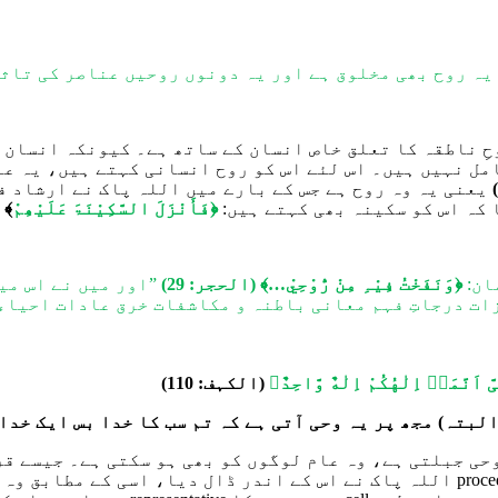
یہ روح بھی مخلوق ہے اور یہ دونوں روحیں عناصر کی تاث
حِ
ناطقہ کا تعلق خاص انسان کے ساتھ ہے۔ کیونکہ انسان 
ل نہیں ہیں۔ اس لئے اس کو روح انسانی کہتے ہیں، یہ عال
یعنی
یہ وہ روح ہے جس کے
بارے میں
اللہ پاک نے ارشاد ف
کہ اس کو
سکینہ بھی کہتے ہیں:
﴿فَأَنْزَلَ السَّکِیْنَۃَ عَلَیْھِمْ
﴾ 
ان:
﴿
وَ
نَفَخْتُ فِیْہِ مِنْ رُّوْحِيْ…﴾
(الحجر: 29)
”اور میں نے اس می
ات درجاتِ فہم معانی باطنہ و مکاشفات خرق عادات احیاء
 اَنَّمَاۤ اِلٰهُكُمْ اِلٰهٌ وَّاحِدٌ
﴾
(الکہف: 110)
لبتہ) مجھ پر یہ وحی آتی ہے کہ تم سب کا خدا بس ایک خدا 
وحی جبلتی ہے، وہ عام لوگوں کو بھی ہو سکت
ی
ہے۔ جیسے
قر