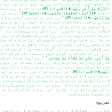
کا تعلق خاص انسان کے ساتھ ہے، یہ حیوانات اور نباتا
الرُّوْحُ مِنْ أَمْرِ رَبِّيْ...﴾
(الإسراء: 85)
سے یہ ثابت ہے، لیکن 
ارشاد:
﴿فَأَنْزَلَ السَّکِیْنَۃَ عَلَیْھِم...﴾
(الفتح: 18)
”ہم نے ان 
مِنْ رُّوْحِيْ…﴾
(الحجر: 29)
”اور میں نے اس میں اپنی روح پھ
معانی باطنہ و مکاشفات خرق عادات احیاء و اموات وغیر
روح اُس چیز پر عالم ہوتی ہے کہ جو کچھ ہو گیا ہو یا جو
کہلاتا ہے اور یہ مذکورہ ارواح کو مدد پہنچاتا ہے۔ ا
معرفت رکھتے ہیں، سب اسی روح قدسی کے طفیل کرتے ہیں۔ "
جانتا ہے، خاص اس کے اثر، خاصیت کو اور حرکات کا شناس
کوئی شخص روح کو دیکھے تو وہ اس کا عاشق ہو جاتا ہے، ک
میں گوشوارۂ سبوحی ہے اور اُس کے وجود پر الوہیت کا لب
ہے۔ اور اس عکس کو ہر کوئی نہیں سمجھتا مگر جس کو اللہ
مِنْ أَمْرِہٖ عَلٰی مَنْ یَّشَآءُ مِنْ عِبَادِہٖ"
”روح اپنا جمال اس کے 
گذر کر یہاں تک رسائی کرو کہ روح کو دیکھ لو اور عرش پ
جاؤ تو اُس کے بعد ارفع اور بلند ترین درجات والے عرش ک
رَبِّيْ...﴾
(الإسراء: 85)
امر ربی سے مُراد نورِ ربی ہے تو اس 
دل خود کہے گا، اُس وقت تم دل کے مرید اور خادم ہو جاؤ 
لانے والے) بن کر دل تمہاری تربیت کرے گا، پس تم جان 
اندرونی محبت ہے یا کہ بیرونی۔ اے میرے محبوب! روح دا
عالم میں داخل ہے نہ خارج۔ اور روح نہ قالب کے ساتھ م
کے مفہوم معلوم کرو۔
تشریح:
اصل میں
یہ
حقائق کی دنیا ہے، اور حقائق کی دنیا جتنی