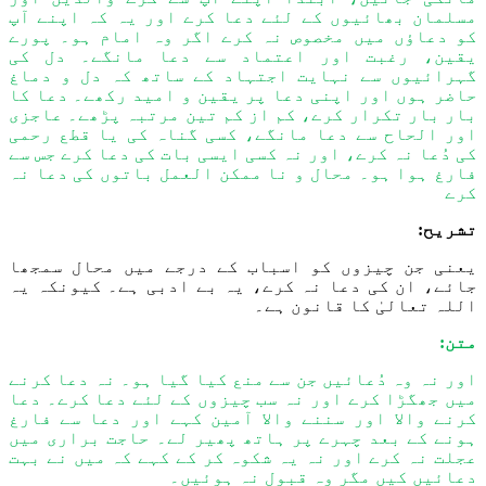
مسلمان بھائیوں کے لئے دعا کرے اور یہ کہ اپنے آپ
کو دعاؤں میں مخصوص نہ کرے اگر وہ امام ہو۔ پورے
یقین، رغبت اور اعتماد سے دعا مانگے۔ دل کی
گہرائیوں سے نہایت اجتہاد کے ساتھ کہ دل و دماغ
حاضر ہوں اور اپنی دعا پر یقین و امید رکھے۔ دعا کا
بار بار تکرار کرے، کم از کم تین مرتبہ پڑھے۔ عاجزی
اور الحاح سے دعا مانگے، کسی گناہ کی یا قطع رحمی
کی دُعا نہ کرے، اور نہ کسی ایسی بات کی دعا کرے جس سے
فارغ ہوا ہو۔ محال و نا ممکن العمل باتوں کی دعا نہ
کرے
تشریح:
یعنی
جن چیزوں کو اسباب کے درجے میں محال سمجھا
جائے، ان کی دعا نہ کرے، یہ بے ادبی ہے۔ کیونکہ یہ
اللہ تعالیٰ کا قانون ہے۔
متن:
اور نہ وہ دُعائیں جن سے منع کیا گیا ہو۔ نہ دعا کرنے
میں جھگڑا کرے اور نہ سب چیزوں کے لئے دعا کرے۔ دعا
کرنے والا اور سننے والا آمین کہے اور دعا سے فارغ
ہونے کے بعد چہرے پر ہاتھ پھیر لے۔ حاجت براری میں
عجلت نہ کرے اور نہ یہ شکوہ کر کے کہے کہ میں نے بہت
دعائیں کیں مگر وہ قبول نہ ہوئیں۔