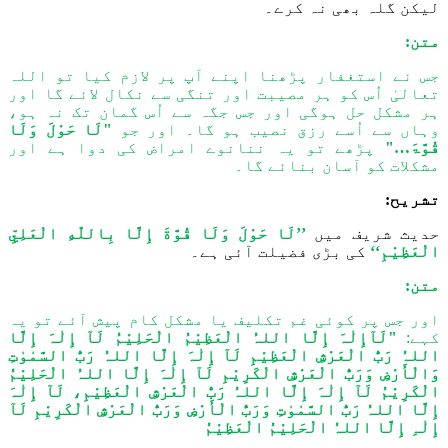
لیکن گلہ بھی نہ کرے۔
متن:
جس نے استغفار پڑھنا اپنے آپ پر لازم کیا تو اللہ
تعالیٰ اُس کو ہر مصیبت اور تنگی سے نکال لائے گا اور
ہر مشکل حل ہوگی اور جس جگہ سے اُس گمان تک نہ ہو،
وہاں سے اُسے رزق نصیب ہو گا۔ اور جو
"لَا حَوْلَ وَلَا
قُوَّۃَ…"
پڑھے تو یہ ننانوے امراض کی دوا ہے اور
مشکلات کو آسان بنائے گا۔
تشریح:
حدیث شریف میں
’’لَا حَوْلَ وَلَا قُوَّةَ إِلَّا بِاللّٰهِ الْعَلِيِّ
الْعَظِيْمِ‘‘
کی بڑی فضیلت آئی ہے۔
متن:
اور جس پر کوئی غم تکلیف یا مشکل کام پیش آئے تو یہ
کہے:
"لَآإِلٰہَ إِلَّا اللہُ الْعَظِیْمُ الْحَلِیْمُ لَآ إِلٰہَ إِلَّا
اللہُ رَبُّ الْعَرْشِ الْعَظِیْمِ لَآ إِلٰہَ إِلَّا اللہُ رَبُّ السَّمٰوٰتِ
وَالْأَرْضِ وَرَبُّ الْعَرْشِ الْکَرِیْمِ لَآ إِلٰہَ إِلَّا اللہُ الْحَلِیْمُ
الْکَرِیْمُ لَآ إِلٰہَ إِلَّا اللہُ رَبُّ الْعَرْشِ الْعَظِیْمِ، لَآ إِلٰہَ
إِلَّا اللہُ رَبُّ السَّمٰوٰتِ وَرَبُّ الْأَرْضِ وَرَبُّ الْعَرْشِ الْکَرِیْمِ لَآ
إِلٰہِ إِلَّا اللہُ الْحَلِیْمُ الْعَظِیْمُ