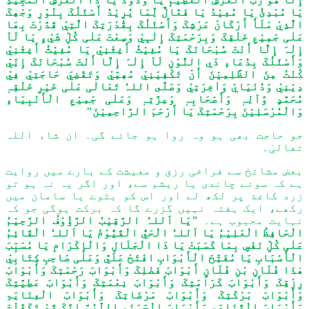
یَا مُبْدِئُ یَا مُعِیْدُ یَا فَعَّالٌ لِّمَا یُرِیْدُ أَسْئَلُکَ بِنُوْرِ وَجْھِکَ
الَّذِيْ مَلَأَ أَرْکَانَ عَرْشِکَ وَأَسْئَلُکَ بِقُدْرَتِکَ الَّتِيْ قَدَّرْتَ بِھَا
عَلٰی جَمِیْعِ خَلْقِکَ وَبِرَحْمَتِکَ إِلٰہِيْ وَسِعْتَ عَلٰی کُلِّ شَيْءٍ یَا لَآ
إِلٰہَ إِلَّا أَنْتَ سُبْحَانَکَ یَا مُغِیْثُ أَغِثْنِيْ یَا مُغِیْثُ أَغِثْنِيْ
وَأَسْئَلُکَ بِدُعَاءِ ذَي النُّوْنِ لَآ إِلٰہَ إِلَّا أَنْتَ سُبْحَانَکَ إِنِّيْ
کُنْتُ مِنَ الظَّلِمِیْنَ أَنْ تَکْفِيَنِيْ مُھِمِّيْ وَتَقْضِيَ حَاجَتِيْ فِيْ
دِیْنِيْ وَدُنْیَايَ وَاٰخِرَتِيْ وَصَلَّى اللہُ تَعَالٰی عَلٰی خَیْرِ خَلْقِہٖ
مُحَمَّدٍ وَّآلِہٖ وَأَصْحَابِہٖ وَعِزَّتِہٖ وَعَلٰی جَمِیْعِ الْأَنْبِیَاءِ
وَالْمُرْسَلِیْنَ بِرَحْمَتِکَ یَا أَرْحَمَ الرَّاحِمِیْنَ"
جو حاجت بھی ہو وہ روا ہو جائے گی۔ ان شاء اللہ
تعالیٰ۔
بعض مشائخ سے فراخی رزق و معیشت کے بارے میں روایت
ہے کہ سونے چاندی یا ریشم سے، اور اگر یہ نہ ہو تو
زرد کاغذ پر لکھ لے اور اس کو بٹوے یا سامان میں
رکھے، ایک ہفتہ نہیں گزرے گا کہ برکت ہوگی جو کہ
نہایت محبوب ہے۔
"یَا اَللہُ الرَّقِیْبُ الرَّؤُوْفُ الرَّحِیْمُ
الْحَافِظُ الْعَلِیْمُ یَا اَللہُ الْحَيُّ الْقَیُّوْمُ یَا اَللہُ الْقَائِمُ
عَلٰی کُلِّ نَفْسٍ بِمَا کَسَبَتْ یَا ذَا الْجَلَالِ وَالْإِکْرَامِ یَا مُسَبِّبَ
الْأَسْبَابِ یَا مُفَتِّحَ الْأَبْوَابِ افْتَحْ عَلَيَّ وَعَلٰی صَاحِبِ کِتَابِيْ
ھٰذَا فُلَانِ بْنِ فُلَانٍ أَبْوَابَ فَضْلِکَ وَأَبْوَابَ رَحْمَتِکَ وَأَبْوَابَ
رِزْقِکَ وَأَبْوَابَ کَرَامَتِکَ وَأَبْوَابَ نِعْمَتِکَ وَأَبْوَابَ عَطِیَّتِکَ
وَأَبْوَابَ بَرْکَتِکَ وَأَبْوَابَ مَرْضَاتِکَ وَأَبْوَابَ الْعِنَایَۃِ
وَأَبْوَابَ الْقَنَاعَۃِ وَأَبْوَابَ الْحَسَنَۃِ اللّٰھُمَّ إِنَّکَ قَدْ تَکَفَّلْتَ