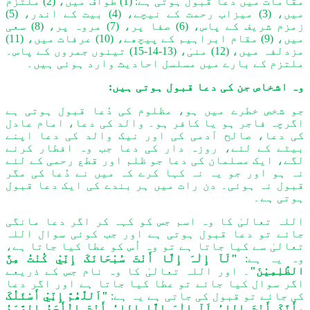
مقامات میں دعا قبول ہوتی ہے: (1) طواف میں، (2) ملتزم
میں، (3) میزاب رحمت کے نیچے، (4) بیت کے اندر، (5)
زمزم شریف کے پاس، (6) صفا پر، (7) مروہ پر، (8) سعی
میں، (9) مقام ابراہیم کے پیچھے، (10) عرفات میں، (11)
مزدلفہ میں، (12) منیٰ، (13-14-15) تینوں جمروں کے پاس۔
ملتزم کے بارے میں مسلسل احادیث وارد ہوئی ہیں۔
وہ اشخاص جن کی دعا قبول ہوتی ہیں:
جو شخص خطرے میں ہو، مظلوم کی دُعا قبول ہوتی ہے
اگرچہ فاجر ہو یا کافر ہو۔ والد کی دعا، امام عادل
کی دعا، صالح آدمی کی اور نیک والد کی دعا اپنے
بیٹے کے لئے، روزہ دار کی دعا جب وہ افطار کرنے
لگے، ایک مسلمان کی دعا جو ظلم اور قطع رحمی کے لئے
نہ ہو اور جو یہ نہ کہا کرے کہ میں نے دُعا کی مگر
قبول نہ ہوئی۔ دن رات میں ہر بندے کی ایک دعا قبول
ہوتی ہے۔
اللہ تعالیٰ کا وہ اسم جس کو کہہ کر اگر دعا مانگی
جائے تو دعا قبول ہوتی ہے اور جب کوئی سوال اللہ
تعالیٰ سے کیا جاتا ہے تو وہ اُس کو عطا کیا جاتا ہے،
وہ یہ ہے:
"لَآ إِلٰہَ إِلَّا أَنْتَ سُبْحَانَکَ إِنِّيْ کُنْتُ مِنَّ
الظّٰلِمِیْنَ"
۔ اور اللہ تعالیٰ کا وہ نام جس کے ذریعے
اگر سوال کیا جائے تو عطا کیا جاتا ہے اور اگر دعا
کی جائے تو قبول کی جاتی ہے یہ ہے:
"اَللّٰھُمَّ إِنِّيْ أَسْئَلُکَ
بِأَنَّکَ أَنْتَ اللہُ لَآ إِلٰہَ إِلَّا اللہُ أَنْتَ الْأَحَدُ الصَّمَدُ