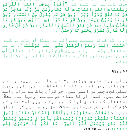
خوف کھائے تو کہے کہ
"أَعُوْذُ بِوَجْہِ اللہِ الْکَرِیْمِ
وَبِکَلِمَاتِ اللہِ التَّامَّاتِ لَا یُجَاوِزُھُنَّ بِرٌّ وَّلَا فَاجِرٌ مِّنْ
شَرِّ مَا خَلَقَ وَذَرَأَ وَبَرَأَ وَمِنْ شَرِّ مَا یَنْزِلُ مِنَ السَّمَاءِ وَمِنْ
شَرِّ مَا یَعْرُجُ فِیْھَا وَمِنْ شَرِّ مَا ذَرَأَ فِي الْأَرْضِ وَمِنْ شَرِّ مَا
یَخْرُجُ مِنْہَا وَمِنْ شَرِّ فِتَنِ اللَّیْلِ وَالنَّہَارِ وَمِنْ شَرِّ کُلِّ طَارِقٍ
إِلَّا طَارِقٌ یَّطْرُقُ بِخَیْرٍ یَّا رَحْمٰنُ"
۔
اور اگر کوئی مصیبت پیش آئے یا مشکل آن پڑے تو کہے:
"حَسْبُنَا اللہُ وَنِعْمَ الْوَکِیْلُ عَلَی اللہِ تَوَکَّلْنَا"
۔ جس نے
استغفار پڑھنا اپنے آپ پر لازم کیا تو اللہ تعالیٰ اُس
کو ہر مصیبت اور تنگی سے نکال لائے گا اور ہر مشکل حل
ہوگی۔
تشریح:
یہاں بہت ساری چیزیں بتائی جا رہی ہیں، یہ سب
تجرباتی ہیں اور برکات کے لحاظ سے بہت اہم ہیں۔
لیکن کچھ چیزیں ایسی ہیں، جو قرآن پاک سے براہِ راست
ثابت ہیں۔ لہٰذا ان کا مقام تو سب سے اونچا ہے۔ مثلاً:
استغفار کے متعلق آیا کہ جو اپنے اوپر استغفار کو
لازم کر لے، اس کی ساری مشکلات حل ہو جائیں گی۔ قرآن
میں ہے:
﴿
فَقُلْتُ اسْتَغْفِرُوْا رَبَّكُمْؕ اِنَّهٗ كَانَ غَفَّارًا
یُّرْسِلِ
السَّمَآءَ عَلَیْكُمْ مِّدْرَارًا وَّیُمْدِدْكُمْ بِاَمْوَالٍ وَّبَنِیْنَ وَیَجْعَلْ
لَّكُمْ جَنّٰتٍ وَّیَجْعَلْ لَّكُمْ اَنْهٰرًا مَا لَكُمْ لَا تَرْجُوْنَ لِلّٰهِ
وَقَارًا﴾
(نوح: 10-13)