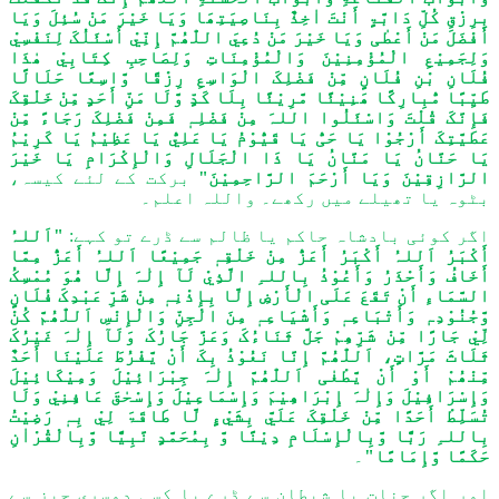
بِرِزْقِ کُلِّ دَابَّۃٍ أَنْتَ اٰخِذٌ بِنَاصِیَتِھَا وَیَا خَیْرَ مَنْ سُئِلَ وَیَا
أَفْضَلَ مَنْ أَعْطٰی وَیَا خَیْرَ مَنْ دُعِيَ اللّٰھُمَّ إِنِّيْ أَسْئَلُکَ لِنَفْسِيْ
وَلِجَمِیْعِ الْمُؤْمِنِیْنَ وَالْمُؤْمِنَاتِ وَلِصَاحِبِ کِتَابِيْ ھٰذَا
فُلَانِ بْنِ فُلَانٍ مِّنْ فَضْلِکَ الْوَاسِعِ رِزْقًا وَّاسِعًا حَلَالًا
طَیِّبًا مُّبِارِکًا ھَنِیْئًا مَّرِیْئًا بِلَا کَدٍّ وَّلَا مَنِّ أَحَدٍ مِّنْ خَلْقِکَ
فَإِنَّکَ قُلْتَ وَاسْئَلُوا اللہَ مِنْ فَضْلِہٖ فَمِنْ فَضْلِکَ رَجَاءً مِّنْ
عَطَیَّتِکَ أَرْجُوْا یَا حَیُّ یَا قَیُّوْمُ یَا عَلِيُّ یَا عَظِیْمُ یَا کَرِیْمُ
یَا حَنَّانُ یَا مَنَّانُ یَا ذَا الْجَلَالِ وَالْإِکْرَامِ یَا خَیْرَ
الرَّازِقِیْنَ وَیَا أَرْحَمَ الرَّاحِمِیْنَ"
برکت کے لئے کیسہ،
بٹوہ یا تھیلے میں رکھے۔ واللہ اعلم۔
اگر کوئی بادشاہ حاکم یا ظالم سے ڈرے تو کہے:
"اَللہُ
أَکْبَرُ اَللہُ أَکْبَرُ أَعَزُّ مِنْ خَلْقِہٖ جَمِیْعًا اَللہُ أَعَزُّ مِمَّا
أَخَافُ وَأَحْذَرُ وَأَعُوْذُ بِاللہِ الَّذِيْ لَآ إِلٰہَ إِلَّا ھُوَ مُمْسِکُ
السَّمَاءِ أَنْ تَقَعَ عَلَی الْأَرْضِ إِلَّا بِإِذْنِہٖ مِنْ شَرِّ عَبْدِکَ فُلَانٍ
وَّجُنُوْدِہٖ وَأَتْبَاعِہٖ وَأَشْیَاعِہٖ مِنَ الْجِنِّ وَالْإِنْسِ اَللّٰھُمَّ کُنْ
لِّيْ جَارًا مِّنْ شَرِّھِمْ جَلَّ ثَنَاءُکَ وَعَزَّ جَارُکَ وَلَآ إِلٰہَ غَیْرُکَ
ثَلَاثَ مَرَّاتٍ، اَللّٰھُمَّ إِنَّا نَعُوْذُ بِکَ أَنْ یَّفْرُطَ عَلَیْنَا أَحَدٌ
مِّنْھُمْ أَوْ أَنْ یَّطْغٰی اَللّٰھُمَّ إِلٰہَ جِبْرَائِیْلَ وَمِیْکَائِیْلَ
وَإِسْرَافِیْلَ وَإِلٰہَ إِبْرَاھِیْمَ وَإِسْمَاعِیْلَ وَإِسْحٰقَ عَافِنِيْ وَلَا
تُسَلِّطْ أَحَدًا مِّنْ خَلْقِکَ عَلَيَّ بِشَيْءٍ لَّا طَاقَۃَ لِيْ بِہٖ رَضِیْتُ
بِاللہِ رَبًّا وَّبِالْإِسْلَامِ دِیْنًا وَّ بِمُحَمَّدٍ نَّبِیًّا وَّبِالْقُرْاٰنِ
حَکَمًا وَّإِمَامًا"
۔
اور اگر جنات یا شیطان سے ڈرے یا کسی دوسری چیز سے