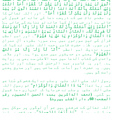
الَّذِيْ لَمْ یَلِدْ وَلَمْ یُوْلَدْ وَلَمْ یَکُنْ لَّہٗ کُفُوًا أَحَدٌ اَللّٰھُمَّ
إِنِّيْ أَسْئَلُکَ بِأَنَّکَ أَنْتَ اللہُ الْأَحَدُ الصَّمَدُ الَّذِيْ لَمْ یَلِدْ
وَلَمْ یُوْلَدْ وَلَمْ یَکُنْ لَّہٗ کُفُوًا أَحَدٌ"
۔ اور اللہ تعالیٰ کا
وہ مقدس نام جس کے ذریعے دعا کی جائے تو قبول کی
جاتی ہے اور جب سوال کیا جائے تو عنایت کی جاتی ہے:
"اَللّٰھُمَّ إِنِّيْ أَسْئَلُکَ بِأَنَّ لَکَ الْحَمْدُ لَآ إِلٰہَ إِلَّا أَنْتَ وَحْدَکَ
لَآ شَرِیْکَ لَکَ، الْحَنَّانُ الْمَنَّانُ بَدِیْعُ السَّمٰوٰتِ وَالْأَرْضِ یَا
ذَا الْجَلَالِ وَالْإِکْرَامِ یَا حَيُّ یَا قَیُّوْمُ"
۔ اور اسم اعظم
قرآن کی تین سورتوں میں ہے، سورۂ بقرۃ، آل عمران
اور سورہ طٰہٰ۔ حضرت قاسم رحمۃ اللہ علیہ نے کہا کہ
میرے نزدیک اسم اعظم
"أَنَّہٗ لَآ إِلٰہَ إِلَّا ھُوَ الْحَيُّ
الْقَیُّوْمُ"
یعنی دو حدیثوں میں جمع ہوا ہے۔ اور علامہ
واحدی کی کتاب الدعا میں عبد الاعلیٰ سے بھی یہ روایت
ہے۔ اور یہ قاسم، عبد الرحمٰن کے بیٹے اور تابعی
ہیں۔ یہ حضرت ابو اُمامہ کے صاحب ہیں اور صدوق یعنی
راست گو ہیں۔
رسول اللہ صلی اللہ علیہ و سلم نے ایک شخص کو سُنا جو
کہہ رہا تھا:
"یَا ذَا الْجَلَالِ وَالْإِکْرَامِ"
تو رسول اللہ
صلی اللہ علیہ و سلم نے فرمایا کہ تمہاری دعا قبول
ہو گئی۔
(
تحفۃ الذاکرین بعدۃ الحصن الحصين، رقم
الصفحۃ: 60، دار القلم بیروت)
اللہ تعالیٰ کے فرشتے ہیں جو اُن لوگوں پر موکل ہیں
جو کہتے ہیں کہ
"یَا أَرْحَمَ الرّٰحِمِیْنَ"
، جو شخص یہ تین