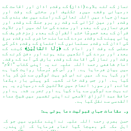
نماز کے لئے بلاوے (اذان) کے وقت، اذان اور اقامت کے
درمیانی وقفے میں، تکلیف اور سختی کے وقت اور
میدان جہاد میں اللہ تعالیٰ کے راستے میں صف بندی کے
وقت، اور عین لڑائی کے وقت رو برو جنگ کے وقت، اور
فرض نمازوں کے بعد، اور سجدے کی حالت میں اور تلاوت
قرآن کے بعد خصوصًا ختم القرآن کے بعد، زمزم شریف کے
پانی پینے کے وقت، مردے کے سامنے حاضری کے وقت، مرغ
کی اذان کے وقت، مسلمانوں کے اجتماع کے وقت، ذکر کی
مجلس کے وقت اور امام کے
﴿وَلَا الضَّالِّیْنَ﴾
کہنے کے
بعد، اور مردے کی آنکھیں بند ہونے اور دفن کرنے کے
وقت اور نماز کی اقامت کے وقت، بارش کی آمد کے وقت۔
امام شافعی رحمۃ اللہ علیہ نے یہ اپنی کتاب ''الاُم''
میں بیان فرمایا ہے۔ اور اُس کو مُرسلًا روایت کیا ہے
اور کہا ہے کہ میں نے اس کو بہت لوگوں سے سُن کر یاد
کیا ہے۔ اور جس وقت خانہ کعبہ کو پہلی بار دیکھا
جائے، اور سورۂ انعام میں جلالتین کے درمیان، یہ ہم
نے بہت سے لوگوں سے یاد کیا ہے اور تجربہ شدہ ہے اور
حافظ عبد الرزاق الاسعی نے اپنی تفسیر میں شیخ عماد
القدسی سے نقل کیا ہے۔
وہ مقامات جہاں قبولیت دعا ہوتی ہے:
حسن بصری رحمۃ اللہ علیہ نے اپنے مکتوب میں جو کہ
اہل مکہ کو بھیجا گیا تھا، فرمایا کہ ان پندرہ