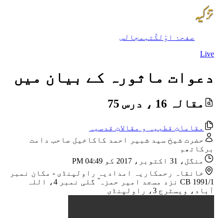
صفحۂ اوّل
کُتب
مجالس
Live
دعوات ماثورہ کے بیان میں
مقالہ 16 ، درس 75
مقاماتِ قطبیہ و مقالاتِ قدسیہ
حضرت شیخ سید شبیر احمد کاکاخیل صاحب دامت
برکاتھم
منگل، 31 اکتوبر، 2017 کو 04:49 PM
خانقاہ رحمکاریہ امدادیہ راولپنڈی
-
مکان نمبر
CB 1991/1 نزد مسجد امیر حمزہ ؓ گلی نمبر 4، اللہ
آباد، ویسٹرج 3، راولپنڈی