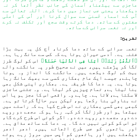
عاجزی سے بیٹھنا، آسمان کی جانب نظر اُٹھا کر نہ
دیکھنا، یعنی جب نماز میں دعا کرے۔ اللہ تعالیٰ سے
اُس کے اسماء حُسنیٰ سے سوال کرنا اور اُس کی اعلٰی
صفتوں کے ساتھ۔ دعا کرتے وقت سجع اور تکلف نہ کرے
اور نہ نغمہ سرائی کے ساتھ۔
تشریح:
نغمہ سرائی کے ساتھ دعا کرنا، آج کل یہ بہت بڑا
فتنہ ہے۔ آدمی حیران ہوتا ہے کہ کس سے مانگ رہا ہے۔
﴿اَللّٰھُمَّ رَبَّنَاۤ اٰتِنَا فِی الدُّنْیَا حَسَنَةً﴾
اس کو لوگ طرز
لگا کر پڑھتے ہیں، میں نے صحیح طور پہ مانگنے والے
بہت کم لوگ دیکھے ہیں۔ مانگنے کا انداز وہ ہونا
چاہئے، جیسے ایک عام بھکاری کسی سے بھیک مانگ رہا
ہوتا ہے۔ یہ دعا کا طریقہ ہے۔ بھکاری اپنی شکل بھی
بنا لیتا ہے، تمام چیزیں کر لیتا ہے۔ وہ جتنی عاجزی
لا سکتا ہے، لاتا ہے۔ چاہے وہ واقعی اس کا عجز ہو یا اس
نے بناوٹی بنا رکھا ہو، لیکن بہر حال! کرتا تو ہے۔
کبھی بھی کسی بھکاری نے اس طرح کیا ہے کہ راستے میں
بیٹھا ہو اور طرز لگا کر کہہ رہا ہو کہ مجھے دو روپے
دے دو، مجھے دو روپے دے دو۔ اگر کوئی اس طرح کرے گا،
تو اس کو کوئی نہیں دے گا۔ یہ دعا کے ساتھ مذاق ہے۔
اور ہاتھوں کو جس طرح اٹھاتے ہیں، ادھر ادھر
دیکھتے ہیں اور ہاتھوں کو آپس میں مروڑ رہے ہوتے
ہیں۔ یہ دعا نہیں ہے، الفاظ چاہے کتنے اونچے آپ