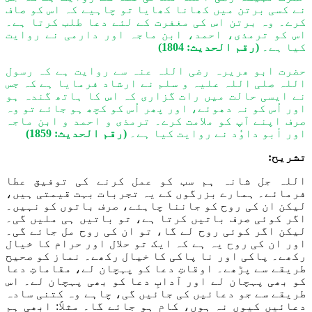
نے کسی برتن میں کھانا کھایا تو چاہیے کہ اس کو صاف
کرے۔ وہ برتن اس کی مغفرت کے لئے دعا طلب کرتا ہے۔
اس کو ترمذی، احمد، ابن ماجہ اور دارمی نے روایت
کیا ہے۔
(رقم الحدیث: 1804)
حضرت ابو ھریرہ رضی اللہ عنہ سے روایت ہے کہ رسول
اللہ صلی اللہ علیہ و سلم نے ارشاد فرمایا ہے کہ جس
نے ایسی حالت میں رات گزاری کہ اس کا ہاتھ گندہ ہو
اور اُس کو نہ دھوئے، اور پھر اُس کو کچھ ہو جائے تو وہ
صرف اپنے آپ کو ملامت کرے۔ ترمذی و احمد و ابن ماجہ
اور أبو داوٗد نے روایت کیا ہے۔
(رقم الحدیث: 1859)
تشریح:
اللہ جل شانہ ہم سب کو عمل کرنے کی توفیق عطا
فرمائے۔ ہمارے بزرگوں کے یہ تجربات بہت قیمتی ہیں،
لیکن ان کی روح کو جاننا چاہئے، صرف باتوں کو نہیں۔
اگر کوئی صرف باتیں کرتا ہے، تو باتیں ہی ملیں گی۔
لیکن اگر کوئی روح لے گا، تو ان کی روح مل جائے گی۔
اور ان کی روح یہ ہے کہ ایک تو حلال اور حرام کا خیال
رکھے۔ پاکی اور نا پاکی کا خیال رکھے۔ نماز کو صحیح
طریقے سے پڑھے۔ اوقاتِ دعا کو پہچان لے، مقاماتِ دعا
کو بھی پہچان لے اور آدابِ دعا کو بھی پہچان لے۔ اس
طریقے سے جو دعائیں کی جائیں گی، چاہے وہ کتنی سادہ
دعائیں کیوں نہ ہوں، کام ہو جائے گا۔ مثلاً: ابھی ہم