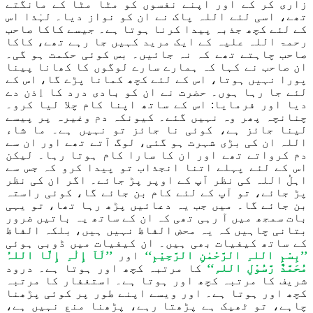
زاری کر کے اور اپنے نفسوں کو مٹا مٹا کے مانگتے
تھے، اسی لئے اللہ پاک نے ان کو نواز دیا۔ لہٰذا اس
کے لئے کچھ جذبہ پیدا کرنا ہوتا ہے۔ جیسے کاکا صاحب
رحمۃ اللہ علیہ کے ایک مرید کہیں جا رہے تھے، کاکا
صاحب چاہتے تھے کہ نہ جائیں۔ بس کوئی حکمت ہو گی۔
ان صاحب نے کہا کہ ہمارے سارے لوگوں کا کھانا پینا
پورا نہیں ہوتا، اس کے لئے کچھ کمانا پڑے گا، اس کے
لئے جا رہا ہوں۔ حضرت نے ان کو بادی درد کا اِذن دے
دیا اور فرمایا: اس کے ساتھ اپنا کام چلا لیا کرو۔
چنانچہ پھر وہ نہیں گئے۔ کیونکہ دم وغیرہ پر پیسے
لینا جائز ہے، کوئی نا جائز تو نہیں ہے۔ ما شاء
اللہ ان کی بڑی شہرت ہو گئی، لوگ آتے تھے اور ان سے
دم کرواتے تھے اور ان کا سارا کام ہوتا رہا۔ لیکن
اس کے لئے پہلے اتنا انجذاب تو پیدا کرو کہ جس سے
اہلُ اللہ کی نظر آپ کے اوپر پڑ جائے۔ اگر ان کی نظر
پڑ جائے، تو آپ کے لئے کام بن جائے گا، کوئی راستہ
بن جائے گا۔ میں جب یہ دعائیں پڑھ رہا تھا، تو یہی
بات سمجھ میں آ رہی تھی کہ ان کے ساتھ یہ باتیں ضرور
بتانی چاہیں کہ یہ محض الفاظ نہیں ہیں، بلکہ الفاظ
کے ساتھ کیفیات بھی ہیں۔ ان کیفیات میں ڈوبی ہوئی
’’بِسْمِ اللہِ الرَّحْمٰنِ الرَّحِیْمِ‘‘
اور
’’لَآ إِلٰہِ إِلَّا اللہُ
مُحَمَّدٌ رَّسُوْلِ اللہِ‘‘
کا مرتبہ کچھ اور ہوتا ہے۔ درود
شریف کا مرتبہ کچھ اور ہوتا ہے۔ استغفار کا مرتبہ
کچھ اور ہوتا ہے۔ اور ویسے اپنے طور پر کوئی پڑھنا
چاہے، تو ٹھیک ہے پڑھتا رہے، پڑھنا منع نہیں ہے،