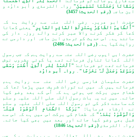
سے فارغ ہو جاتے تو فرماتے:
"اَلْحَمْدُ لِلہِ الَّذِيْ أَطْعَمَنَا
وَسَقَانَا وَجَعَلْنَا مُسْلِمِیْنَ"
رواہ الترمذي و أبو داوٗد و
ابن ماجہ
(رقم الحديث: 3457)
حضرت ابو ھریرہ رضی اللہ عنہ سے روایت ہے کہ
"أَلطَّاعِمُ الشَّاکِرُ بِمَنْزِلَةِ الصَّائِمِ الصَّابِرِ"
یعنی کھانا
کھا کر شکر کرنے والا صبر کرنے والے روزہ دار کی
مانند ہے۔ اس حدیث کو ترمذی ابن ماجہ اور دارمی نے
روایت کیا ہے۔
(رقم الحدیث: 2486)
حضرت ابی ایوب رضی اللہ عنہ سے روایت ہے, کہ جب رسول
اللہ کھانا تناول فرماتے تھے یا کوئی مشروب نوش
فرماتے تھے تو فرماتے:
"اَلْحَمْدُ لِلہِ الَّذِيْ أَطْعَمَ وَسَقٰی
وَسَوَّغَهٗ وَجَعَلَ لَہٗ مَخْرَجًا"
۔
رواہ أبو داوٗد
حضرت سلیمان فارسی رضی اللہ عنہ سے روایت ہے،
فرماتے ہیں کہ میں نے تورات شریف میں پڑھا تھا کہ
طعام میں برکت جب ہوتی ہے کہ اُس کے بعد وضو کیا
جائے۔ میں نے یہ بات رسول اللہ صلی اللہ علیہ و سلم
کے سامنے ذکر کی تو رسول اللہ صلی اللہ علیہ و سلم
نے ارشاد فرمایا:
"بَرَکَۃُ الطَّعَامِ اَلْوُضُوْءُ قَبْلَہٗ
وَالْوُضُوْءُ بَعْدَہٗ"
کہ طعام کی برکت اس میں ہے کہ اس سے
قبل بھی وضو کیا جائے اور بعد میں بھی کیا جائے۔
رواہ الترمذی
(رقم الحديث: 1846)
حضرت نبیشہ رضی اللہ تعالیٰ عنہ سے روایت ہے کہ جس