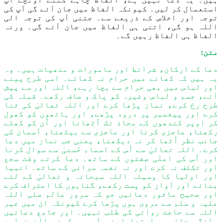
استعمال کر لیں۔ کیونکہ الفاظ میں جان آئے گی آپ کی
توجہ اور اخلاص کے ذریعے سے۔ جتنی آپ کی توجہ الی
اللہ ہو گی، اتنی ہی الفاظ میں جان آئے گی۔ ورنہ
الفاظ ہی الفاظ رہیں گے۔
متن:
دعا کے ارکان، شرائط اور مامورات و منھیات ہیں۔ وہ
یہ ہیں کہ کھانے میں حرام نہ کھائے۔ اسی طرح پینے
اور لباس میں بھی حرام سے بچا رہے، اللہ اور سے پیش
آئے، جسم و لباس وغیرہ کو پاک و صاف رکھے۔ قبلہ کی
طرح رخ کرے، نماز پڑھا کرے اور اللہ تعالیٰ کی ثنا
کرے اور پیغمبر پر درود پڑھے، اور ہاتھوں کو کھول
کر اوپر
کندھوں کے محاذ تک اُٹھانا اور اُن کو کھلے
رکھنا، عاجزی کرنا اور عاجزی سے بیٹھنا، آسمان کی
جانب نظر اُٹھا کر نہ دیکھنا، یعنی جب نماز میں دعا
کرے۔ اللہ تعالیٰ سے اُس کے اسماء حُسنیٰ سے سوال کرنا
اور اُس کی اعلٰی صفتوں کے ساتھ۔ دعا کرتے وقت سجع
اور تکلف نہ کرے اور نہ نغمہ سرائی کے ساتھ۔ انبیا
اور اولیا کا وسیلہ اللہ سبحانہ و تعالیٰ کے لئے
بنائے اور آواز کو پست رکھے، گناہوں کا اعتراف کرے
اور صحیح ماثور دعائیں جو کہ سرور عالم صلی اللہ
علیہ و سلم سے مروی ہوں پڑھا کرے کیونکہ ان میں غیر
اللہ سے حاجت روائی کی طلب نہیں۔ اور جامع دعائیں
مانگی جائیں، ابتدا اپنے آپ سے کرے والدین اور