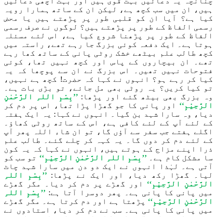
چنانچہ یہ دعائیں بہت قوی ہیں اور بہت اچھی دعائیں
ہیں، ان میں سب کچھ ہے، لیکن ان کے ساتھ ہمارا رویہ
کیا ہے؟ آیا ان کو قلبی طور پر پڑھتے ہیں یا محض
رسمی الفاظ کے طور پر پڑھتے ہیں؟ لوگوں نے صرف رسمی
الفاظ کے طور پر پڑھنا شروع کیا ہے، اس لئے مسئلہ
ہوتا ہے۔ ایک دفعہ کوئی بزرگ جا رہے تھے، راستہ میں
کچھ طالب علم بیٹھے خشک روٹی پانی کے ساتھ کھا رہے
تھے۔ ان بیچاروں کے پاس اور کچھ نہیں تھا، کوئی
فتوحات نہیں تھیں۔ اس بزرگ نے ان سے پوچھا کہ یہ
کیا کر رہے ہو؟ انہوں نے کہا کہ حضرت! کچھ ہے نہیں،
تو کیا کریں؟ یہ روٹی بھی مل جائے، تو بڑی بات ہے۔
وہ بزرگ بھی بیٹھ گئے اور پڑھا:
’’بِسْمِ اللہِ الرَّحْمٰنِ
الرَّحِیْمِ‘‘
اور پانی کا جو گھڑا پڑا تھا، اس پر دم کر
دیا، وہ سارا شہد بن گیا۔ انہوں نے کہا: یہ ایک ہفتہ
کے لئے آپ کے لئے کافی ہے، اس کے ساتھ روٹی کھاؤ۔
اگلے ہفتے جب سفر سے آؤں گا، تو ان شاء اللہ پھر آپ
کے لئے دم کر دوں گا۔ یہ کہہ کر چلے گئے۔ طالب علم
ذرا اپنے مزاج کے ہوتے ہیں، انہوں نے کہا کہ یہ کون
سا مشکل کام ہے۔
’’بِسْمِ اللہِ الرَّحْمٰنِ الرَّحِیْمِ‘‘
تو سب کو
آتی ہے۔ لہٰذا انہوں نے ایک دو دن میں سارا شہد چاٹ
لیا۔ گھڑا رکھ دیا، اور ایک نے پڑھا:
’’بِسْمِ اللہِ
الرَّحْمٰنِ الرَّحِیْمِ‘‘
اور
گھڑے پر دم کر دیا۔ مگر گھڑے
میں پانی کا پانی ہے۔ پھر دوسرا آتا ہے:
’’بِسْمِ اللہِ
الرَّحْمٰنِ الرَّحِیْمِ‘‘
پڑھتا ہے اور دم کرتا ہے۔ مگر گھڑے
میں پانی کا پانی ہے۔ سب نے دم کر دیا، استادوں نے