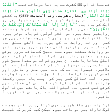
نے سنا کہ آپ ﷺ کثرت سے یہ دعا فرماتے تھے:
’’اَللّٰھُمَّ
رَبَّنَا اٰتِنَا فِي الدُّنْیَا حَسَنَۃً وَّفِي الْاٰخِرَۃِ حَسَنَۃً وَّقِنَا
عَذَابَ النَّارِ‘‘
(بخاری شریف، رقم الحديث: 6389)
یہ
کتنی
آسان دعا ہے، ہر ایک کو یاد ہے۔ درود شریف بھی ہر
ایک کو یاد ہے۔
’’لَآ إِلٰہَ إِلَّآ أَنْتَ سُبْحَانَکَ إِنِّيْ کُنْتُ مِنَ
الظّٰلِمِیْنَ‘‘
بھی ہر ایک کو یاد ہے۔ اور اس طرح مستند
روایتیں بہت ہیں، جو اکثر لوگوں کو یاد ہوتی ہیں۔
مگر اکثر لوگ غریب روایتوں کے پیچھے جاتے ہیں، جو
کسی اور نے روایت نہ کی ہوں۔ یہ الٹی منطق ہے۔
کیونکہ غریب روایتیں اتنی معتبر نہیں ہوتیں۔ اور
جو روایات مستند ہیں، سندِ صحیح کے ساتھ مروی ہوتی
ہیں، وہ معتبر ہوتی ہیں۔ اس لئے انسان کو اپنا ذوق
اعلیٰ بنانا چاہئے۔ ان چیزوں کو لے جو سنداً صحیح طور
پہ ثابت ہوں۔ دوسرا یہ کہ اس کے ساتھ آدابِ دعا کو
ملائیں۔ تیسرا یہ ہے کہ دعا میں عجز و عاجزی اور
اخلاص کو پیدا کیا جائے۔ اللہ جل شانہ تو دینا چاہتے
ہیں۔ اللہ تعالیٰ کسی چیز کو اپنے پاس نہیں رکھنا
چاہتے، اللہ اس کو کیا کرے گا۔ اس کی خدائی میں
کوئی کمی نہیں ہے۔ لیکن اللہ پاک چاہتے ہیں کہ لوگ
کسی بہانے اور کسی طریقے سے بھی اس کے قریب آ
جائیں۔
ایک بات میں صاف طور پہ عرض کرتا ہوں، اکثر مجھ سے
لوگ ناراض بھی ہو جاتے ہیں، لیکن کیا کریں کہ طبیعت