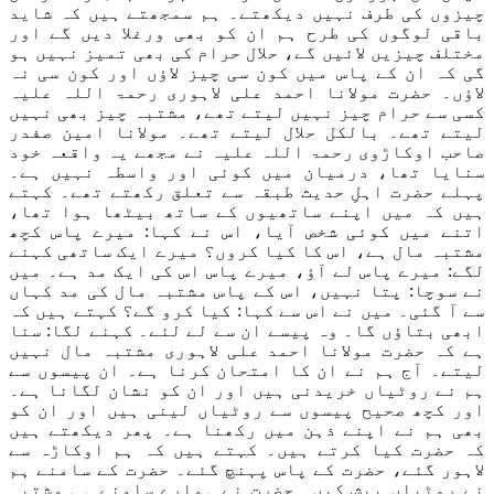
چیزوں کی طرف نہیں دیکھتے۔ ہم سمجھتے ہیں کہ شاید
باقی لوگوں کی طرح ہم ان کو بھی ورغلا دیں گے اور
مختلف چیزیں لائیں گے، حلال حرام کی بھی تمیز نہیں ہو
گی کہ ان کے پاس میں کون سی چیز لاؤں اور کون سی نہ
لاؤں۔ حضرت مولانا احمد علی لاہوری رحمۃ اللہ علیہ
کسی سے حرام چیز نہیں لیتے تھے، مشتبہ چیز بھی نہیں
لیتے تھے۔ بالکل حلال لیتے تھے۔ مولانا امین صفدر
صاحب اوکاڑوی رحمۃ اللہ علیہ نے مجھے یہ واقعہ خود
سنایا تھا، درمیان میں کوئی اور واسطہ نہیں ہے۔
پہلے حضرت اہلِ حدیث طبقہ سے تعلق رکھتے تھے۔ کہتے
ہیں کہ میں اپنے ساتھیوں کے ساتھ بیٹھا ہوا تھا،
اتنے میں کوئی شخص آیا، اس نے کہا: میرے پاس کچھ
مشتبہ مال ہے، اس کا کیا کروں؟ میرے ایک ساتھی کہنے
لگے: میرے پاس لے آؤ، میرے پاس اس کی ایک مد ہے۔ میں
نے سوچا: پتا نہیں، اس کے پاس مشتبہ مال کی مد کہاں
سے آ گئی۔ میں نے اس سے کہا: کیا کرو گے؟ کہتے ہیں کہ
ابھی بتاؤں گا۔ وہ پیسے ان سے لے لئے۔ کہنے لگا: سنا
ہے کہ حضرت مولانا احمد علی لاہوری مشتبہ مال نہیں
لیتے۔ آج ہم نے ان کا امتحان کرنا ہے۔ ان پیسوں سے
ہم نے روٹیاں خریدنی ہیں اور ان کو نشان لگانا ہے۔
اور کچھ صحیح پیسوں سے روٹیاں لینی ہیں اور ان کو
بھی ہم نے اپنے ذہن میں رکھنا ہے۔ پھر دیکھتے ہیں
کہ حضرت کیا کرتے ہیں۔ کہتے ہیں کہ ہم اوکاڑہ سے
لاہور گئے، حضرت کے پاس پہنچ گئے۔ حضرت کے سامنے ہم
نے روٹیاں پیش کیں۔ حضرت نے ہمارے سامنے ہی مشتبہ