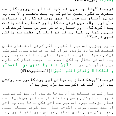
ترجمہ: ’’چنانچہ میں نے کہا کہ: اپنے پروردگار سے
مغفرت مانگو، یقین جانو کہ وہ بہت بخشنے والا ہے۔ وہ
تم پر آسمان سے خوب بارشیں برسائے گا۔ اور تمہارے
مال اور اولاد میں ترقی دے گا، اور تمہارے لئے باغات
پیدا کرے گا، اور تمہاری خاطر نہریں مہیا کردے گا۔
تمہیں کیا ہو گیا ہے کہ تم اللہ کی عظمت سے بالکل
نہیں ڈرتے؟‘‘۔
ساری چیزیں اس میں آ گئیں۔ اگر کوئی استغفار قلبی
کیفیت کے ساتھ پڑھے، تو اس کے یہ فائدے ہیں۔ کیونکہ
ایک ہے صرف زبان ہلانا۔ صرف زبان ہلانا تو مفید نہیں
ہے۔ اس کی مثال بالکل ایسے ہے، جیسے نماز کے بارے
میں قرآن کی نص ہے:
﴿اِنَّ الصَّلٰوةَ تَنْهٰى عَنِ الْفَحْشَآءِ
وَالْمُنْكَرِؕ وَلَذِكْرُ اللّٰهِ اَكْبَرُ﴾
(العنکبوت: 45)
ترجمہ: ’’بیشک نماز بے حیائی اور برے کاموں سے روکتی
ہے۔ اور اللہ کا ذکر سب سے بڑی چیز ہے‘‘۔
نماز کی یہ فضیلت قرآن سے ثابت ہے۔ اس میں کوئی شبہ
نہیں ہے۔ لیکن ہم جس بے اعتنائی سے اور جس طریقہ سے
نماز پڑھتے ہیں، اس میں سے اثر نکل جاتا ہے، وہ اثر
اس میں نہیں ہوتا۔ اگرچہ نماز میں کوئی مسئلہ نہیں
ہے، لیکن جو ہماری نماز ہے، اس میں اثر نہیں ہے۔