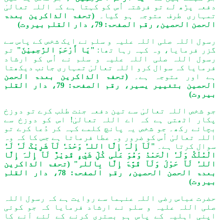
دفعہ پڑھ لے تو فرشتہ اُس کو کہتا ہے کہ اللہ تعالیٰ
تمہاری طرف متوجہ ہو گیا۔
(تحفۃ الذاکرین بعدۃ
الحصن الحصين، رقم الصفحۃ: 79، دار القلم بیروت)
رسول اللہ صلی اللہ علیہ و سلم نے ایک شخص کے پاس سے
گزر فرمایا، وہ کہہ رہا تھا:
"یَا أَرْحَمَ الرّٰحِمِیْنَ"
تو
رسول اللہ صلی اللہ علیہ و سلم نے اُس کو ارشاد
فرمایا کہ سوال کرو اللہ تعالیٰ تمہاری جانب دیکھتا
ہے اور متوجہ ہے۔
(تحفۃ الذاکرین بعدۃ الحصن
الحصین بتغییر یسیر، رقم الصفحۃ: 79، دار القلم
بیروت)
جو شخص اللہ تعالیٰ سے تین دفعہ جنت طلب کرے تو دوزخ
پکار اٹھتی ہے کہ اے اللہ تعالیٰ! اس کو دوزخ سے
بچائے رکھ۔ جو شخص یہ پانچ کلمے کہہ کر دُعا کرے تو
اللہ تعالیٰ اُس کو ضرور وہ عطا فرماتا ہے جس کا کہ وہ
سوال کرتا ہے۔
"لَآ إِلٰہَ إِلَّا اللہُ وَحْدَہٗ لَآ شَرِیْکَ لَہٗ لَہُ
الْمُلْکُ وَلَہٗ الْحَمْدُ وَھُوَ عَلٰی کُلِّ شَيْءٍ قَدِیْرٌ لَآ إِلٰہَ إِلَّا
اللہُ لَآ حَوْلَ وَلَآ قَوَّۃَ إِلَّا بِاللہِ"
(تحفۃ الذاکرین
بعدۃ الحصن الحصين، رقم الصفحۃ: 78، دار القلم
بیروت)
حضرت عباس رضی اللہ عنہما سے روایت ہے کہ رسول اللہ
صلی اللہ علیہ و سلم نے ارشاد فرمایا کہ جو کوئی
اپنی اہلیہ کے پاس ہم بستری کرنے کے لئے آنے کا