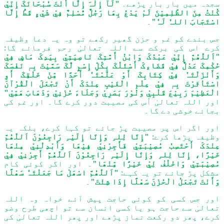
سجدہ میں بار بار پڑھے۔
"لَآ إِلٰہَ إِلَّا أَنْتَ سُبْحَانَکَ إِنِّيْ
کُنْتُ مِنَ الظّٰلِمِیْنَ لَمْ یَدْعُ بِھَا رَجُلٌ مُّسْلِمٌ فِيْ شَيْءٍ قَطُّ إِلَّا
اسْتَجَابَ اللہُ لَہٗ"
۔
جس بندے کو غم و حزن گھیر رکھے تو وہ یہ دعا وظیفہ
کرے اس کی برکت سے اللہ تعالیٰ رحم فرمائے گا:
"اَللّٰھُمَّ إِنِّيْ عَبْدُکَ وَابْنُ أَمَّتِکَ نَاصِیَتِيْ بِیَدِکَ مَاضٍ فِيْ
حُکْمِکَ عَدْلٌ فِيْ قَضَاءِکَ أَسْئَلُکَ بِکُلِّ إِسْمٍ لَّکَ سَمَّیْتَ بِہٖ نَفْسَکَ
وَأَنْزَلْتَہٗ فِيْ کِتَابِکَ أَوْ عَلَّمْتَہٗ أَحَدًا مِّنْ خَلْقِکَ أَوِ
اسْتَاْثَرْتَ بِہٖ فِيْ عِلْمِ الْغَیْبِ عِنْدَکَ أَنْ تَجْعَلَ الْقُرْآنَ
الْعَظِیْمَ رَبِیْعَ قَلْبِيْ وَنُوْرَ بَصَرِيْ وَجَلَاءَ حُزْنِيْ وَذَھَابَ ھَمِّيْ"
اور اللہ تعالیٰ اُس کی مصیبت دور کرے گا۔ اور غم کی
بجائے خوشی دے گا۔
اور اگر اس پر مصیبت پڑ جائے تو کہا کرے، بلکہ یہ
وظیفہ پڑھا کرے:
"إِنَّا لِلہِ وَإِنَّا إِلَیْہِ رَاجِعُوْنَ اَللّٰھُمَّ
عِنْدَکَ أَحْتَسِبُ مُصِیْبَتِيْ فَأَجِرْنِيْ فِیْھَا وَأَبْدِلْنِيْ مِنْھَا
خَیْرًا، إِنَّا لِلہِ وَإِنَّا إِلَیْہِ رَاجِعُوْنَ اَللّٰھُمَّ أَجِرْنِيْ فِيْ
مُصِیْبَتِيْ وَاخْلُفْ لِيْ خَیْرًا مِّنْھَا"
۔ اور اگر کوئی کام
مشکل پڑ جائے تو یہ کہے:
"اَللّٰھُمَّ اسْھَلْ مَا جَعَلْتَہٗ سَھْلًا
وَأَنْتَ تَجْعَلُ الْحُزْنَ سَھْلًا إِذَا شِئْتَ"
۔
اور جس کسی کو کوئی حاجت پیش آئے خواہ وہ اللہ
تعالیٰ سے حاجت ہو یا کسی انسان سے تو اچھی طرح وضو
کرے، پھر دو رکعت نماز پڑھے اور پھر اللہ تعالیٰ کی