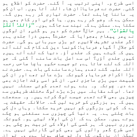
اسی طرح وہ اپنی ترتیب پہ آ گئے۔ حضرت کو اطلاع ہو
گئی۔ حضرت نے فرمایا: ان شاء اللہ آتا ہوں۔ اب ان کو
یہ ماننا چاہئے تھا۔ حضرت تیاری کر رہے ہوں گے۔
ممکن ہے کہ وضو کر رہے ہوں۔ یا کوئی اور کام بھی ہو
سکتا ہے۔ ممکن ہے کہ نیند سے جاگے ہوں۔
’’وَاللہُ اَعْلَمُ
بِالصَّوَابْ‘‘
۔ بہر حال! حضرت کو دیر ہو گئی، ان لوگوں
نے پھر پیغام بھجوایا کہ حضرت! ہمیں ذرا جلدی ہے،
اگر جلدی تشریف لائیں، تو بڑی مہربانی ہو گی۔ حضرت
کو جلال آ گیا، فرمایا: کونسا دین کے کام کے لئے آئے
ہیں کہ کہتے ہیں کہ جلدی آؤ۔ دنیا کے لئے آئے ہیں،
کیوں جلدی آؤں؟ اس سے اصل بات سامنے آ گئی کہ جو
اللہ کے لئے جاتا ہے، تو جیسے حکیم باچا صاحب رحمۃ
اللہ علیہ گئے تھے، ہمارے سامنے کی بات ہے۔ حضرت نے
بڑا اکرام فرمایا، کیونکہ بڑے عالم تھے اور ان کی
طبیعت میں بڑی عاجزی تھی۔ ان کو اسی وقت اجازت بھی
دے دی۔ چونکہ وہ بنے ہوئے تھے، کوئی مسئلہ نہیں
تھا۔ اس کے مقابلہ میں بڑے بڑے لوگ مختلف طریقوں سے
چیزیں بھی لاتے تھے، جیسے لوگ کرتے ہیں۔ وہ سمجھتے
ہیں کہ ہم بزرگوں کو خرید لیں گے۔ حالانکہ حقیقت یہ
ہے کہ کوئی بزرگوں کو نہیں خرید سکتا۔ وہاں دل کی
بات چلتی ہے۔ یہ دنیا کی چیزوں سے مستغنی ہو چکے
ہوتے ہیں۔ ممکن ہے کہ ان کی اولاد لیتی ہو۔ کیونکہ
ضروری نہیں کہ ہر کسی کی اولاد کی تربیت ہو چکی ہو۔
اسی طرح گھر والوں کی بھی کوئی گارنٹی نہیں ہے۔
لیکن ان بزرگوں کا دل تو صاف ہوتا ہے، وہ تو ان