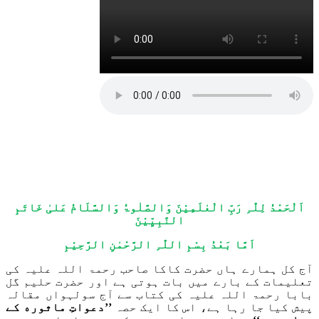
اَلْحَمْدُ لِلّٰہِ رَبِّ الْعٰلَمِیْنَ وَالصَّلٰوۃُ وَالسَّلَامُ عَلیٰ خَاتَمِ
النَّبِیِّیْنَ
اَمَّا بَعْدُ بِسْمِ اللّٰہِ الرَّحْمٰنِ الرَّحِیْمِ
آج کل ہمارے ہاں حضرت کاکا صاحب رحمۃ اللہ علیہ کی
تعلیمات کے بارے میں بات ہوتی ہے اور حضرت حلیم گل
بابا رحمۃ اللہ علیہ کی کتاب سے آج سولہواں مقالہ
پیش کیا جا رہا ہے، اس کا ایک حصہ
’’
دعواتِ ماثوره کے