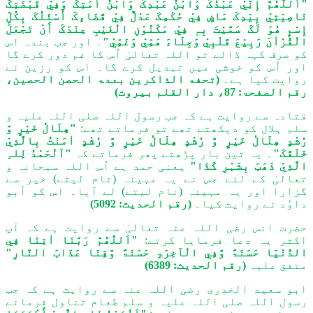
"اَللّٰھُمَّ إِنِّيْ عَبْدُکَ وَابْنُ عَبْدِکَ وَابْنُ أَمَتِکَ وَفِيْ قَبْضَتِکَ
نَاصِیَتِيْ بِیَدِکَ مَاضٍ فِيْ حُکْمِکَ عَدْلٌ فِيْ قَضَاءِکَ أَسْئَلُکَ بِکُلِّ
إِسْمٍ ھُوَ لَکَ سَمَّیْتَ بِہٖ فِيْ مَکْنُوْنِ الْغَیْبِ عِنْدَکَ أَنْ تَجْعَلَ
الْقُرْاٰنَ رَبِیْعَ قَلْبِيْ وَجِلَاءَ ھَمِّيْ وَغَمِّيْ"
۔ اور جب بندہ اس
کو صرف کہہ ڈالے تو اللہ تعالیٰ اُس کا غم دور کرے گا
اور اُس کو خوشی میں تبدیل کرے گا۔ اس کو رزین نے
روایت کیا ہے۔
(
تحفۃ الذاکرین بعدۃ الحصن الحصین،
رقم الصفحۃ: 87، دار القلم بیروت)
قتادہ سے روایت ہے کہ جب رسول اللہ صلی اللہ علیہ و
سلم ہلال کو دیکھتے تھے تو فرماتے تھے:
"ھِلَالُ خَیْرٍ وَّ
رُشْدٍ ھِلَالُ خَیْرٍ وَّ رُشْدٍ ھِلَالُ خَیْرٍ وَّ رُشْدٍ اٰمَنْتُ بِالَّذِيْ
خَلَقَکَ"
۔ یہ تین بار پڑھتے پھر فرماتے کہ
"اَلْحَمْدُ لِلہِ
الَّذِيْ ذَھَبَ بِشَہْرِ کَذَا"
یعنی حمد ہے اُس اللہ سبحانہ و
تعالیٰ کے لئے جس نے یہ مہینہ (نام لیتے) خیر سے
گزارا اور یہ مہینہ (نام لیتے) لے آیا۔ اس کو أبو
داوٗد نے روایت کیا۔
(رقم الحدیث: 5092)
حضرت انس رضی اللہ عنہ تعالیٰ سے روایت ہے کہ آپ
اکثر یہ دعا فرمایا کرتے:
"اَللّٰھُمَّ رَبَّنَا اٰتِنَا فِي
الدُّنْیَا حَسَنَۃً وَّفِي الْآخِرَۃِ حَسَنَۃً وَّقِنَا عَذَابَ النَّارِ"
متفق علیہ
(رقم الحديث: 6389)
ابو سعید الخدری رضی اللہ عنہ سے روایت ہے کہ جب
رسول اللہ صلی اللہ علیہ و سلم طعام تناول فرمانے