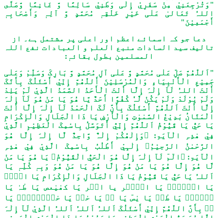
"وَتُرْجِعَنِيْ مِنْ سَفَرِيْ إِلٰی وَطَنِيْ سَالِمًا وَّ غَانِمًا وَّصَلَّى
اللہُ تَعَالیٰ عَلٰی خَیْرِ خَلْقِہٖ مُحَمَّدٍ وَّ آلِہٖ وَأَصْحَابِہٖ
أَجْمَعِیْنَ"
دعا جو کہ اسمائے اعظم اور اعلی پر مشتمل ہے۔ از
تالیف سید السادات منبع العلم و العبادات نفع اللہ
المسلمین بطول بقائہٖ:
"اَللّٰھُمَّ صَلِّ عَلٰی مُحَمَّدٍ وَّ عَلٰی آلِ مُحَمَّدٍ وَّ بَارِکَ وَسَلِّمْ وَعَلٰی
جَمِیْعِ الْأَنْبِیَاءِ وَالْمُرْسَلِیْنَ أَللّٰھُمَّ إِنِّيْ أَسْئَلُکَ بِأَنَّکَ
أَنْتَ اللہُ لَآ إِلٰہَ إِلَّا أَنْتَ الْأَحَدُ الصَّمَدُ الَّذِيْ لَمْ یَلِدْ
وَلَمْ یُوْلَدْ وَلَمْ یَکُنْ لَّہٗ کُفُوًا أَحَدٌ یَّا ھُوَ یَا مَنْ ھُوَ لَآ إِلٰہَ
إِلَّا أَنْتَ اَللّٰھُمَّ أَسْئَلُکَ بِأَنَّ لَکَ الْحَمْدُ لَآ إِلٰہَ إِلَّا أَنْتَ
الْمَنَّانُ بَدِیْعُ السَّمٰوٰتِ وَالْأَرْضِ یَا ذَا الْجَلَالِ وَالْإِکْرَامِ
یَا حَيُّ یَا قَیُّوْمُ اَللّٰھُمَّ إِنِّيّْ أَتَوَسَّلُ بِاسْمِکَ الْعَظِیْمِ الَّذِيْ
فِيْ ھٰذِہِ الْآیَۃِ: ﴿وَإِلٰھُکُمْ إِلٰہٌ وَّاحِدٌ لَّا إِلٰہَ إِلَّا ھُوَ
الرَّحْمٰنُ الرَّحِیْمُ﴾ إِلٰہِيْ أَطْلُبُ بِاسْمِکَ الَّذِيْ فِيْ ھٰذِہِ
الْآیَۃِ: ﴿الٓمٓ لَآ إِلٰہَ إِلَّا ھُوَ الْحَيُّ الْقَیُّوْمُ﴾ یَا ھُوَ یَا مَنْ
لَّا ھُوَ إِلَّا ھُوَ یَا مَنْ ھُوَ إِلَّا ھُوَ یَا مَنْ ھُوَ وَبِہٖ کُلِّہٖ یَا
اَللہُ یَا حَيُّ یَا قَیُّوْمُ یَا ذَا الْجَلَالِ وَالْإِکْرَامِ یَا الۤمۤ
یَا الۤمۤصۤ یَا الۤمۤر یا الۤر یَا کھٰیٰعص یَا طٰہٰ یَا
طۤسۤمۤ یَا طٰسۤ یَا یٰسٓ یَا صۤ یَا حٰمۤ یَا حٰمۤعۤسۤقۤ یَا
قۤ بِأَنَّ اللّٰھُمَّ إِنِّيْ أَسْئَلُکَ اَللہُ اَللہُ اَللہُ الّذِيْ لَآ إِلٰہَ
إِلَّا ھُوَ رَبُّ الْعَرْشِ الْعَظِیْمِ یَا وَدُوْدُ یَا ذَا الْعَرْشِ الْمَجِیْدِ