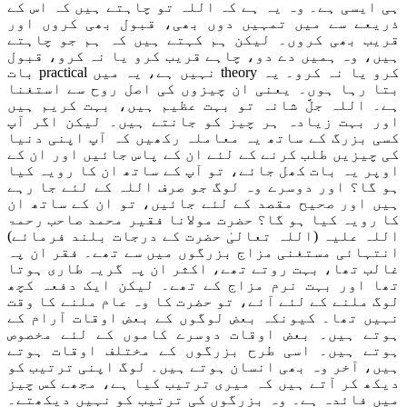
ہی ایسی ہے۔ وہ یہ ہے کہ اللہ تو چاہتے ہیں کہ اس کے
ذریعے سے میں تمہیں دوں بھی، قبول بھی کروں اور
قریب بھی کروں۔ لیکن ہم کہتے ہیں کہ ہم جو چاہتے
ہیں، وہ ہمیں دے دو، چاہے قریب کرو یا نہ کرو، قبول
کرو یا نہ کرو۔ یہ theory نہیں ہے، یہ میں practical بات
بتا رہا ہوں۔ یعنی ان چیزوں کی اصل روح سے استغنا
ہے۔ اللہ جلَّ شانہ تو بہت عظیم ہیں، بہت کریم ہیں
اور بہت زیادہ ہر چیز کو جانتے ہیں۔ لیکن اگر آپ
کسی بزرگ کے ساتھ یہ معاملہ رکھیں کہ آپ اپنی دنیا
کی چیزیں طلب کرنے کے لئے ان کے پاس جائیں اور ان کے
اوپر یہ بات کھل جائے، تو آپ کے ساتھ ان کا رویہ کیا
ہو گا؟ اور دوسرے وہ لوگ جو صرف اللہ کے لئے جا رہے
ہیں اور صحیح مقصد کے لئے جائیں، تو ان کے ساتھ ان
کا رویہ کیا ہو گا؟ حضرت مولانا فقیر محمد صاحب رحمۃ
اللہ علیہ (اللہ تعالیٰ حضرت کے درجات بلند فرمائے)
انتہائی مستغنی مزاج بزرگوں میں سے تھے۔ فقر ان پہ
غالب تھا، بہت روتے تھے، اکثر ان پہ گریہ طاری ہوتا
تھا اور بہت نرم مزاج کے تھے۔ لیکن ایک دفعہ کچھ
لوگ ملنے کے لئے آئے، تو حضرت کا وہ عام ملنے کا وقت
نہیں تھا۔ کیونکہ بعض لوگوں کے بعض اوقات آرام کے
ہوتے ہیں۔ بعض اوقات دوسرے کاموں کے لئے مخصوص
ہوتے ہیں۔ اسی طرح بزرگوں کے مختلف اوقات ہوتے
ہیں، آخر وہ بھی انسان ہوتے ہیں۔ لوگ اپنی ترتیب کو
دیکھ کر آتے ہیں کہ میری ترتیب کیا ہے، مجھے کس چیز
میں فائدہ ہے۔ وہ بزرگوں کی ترتیب کو نہیں دیکھتے۔