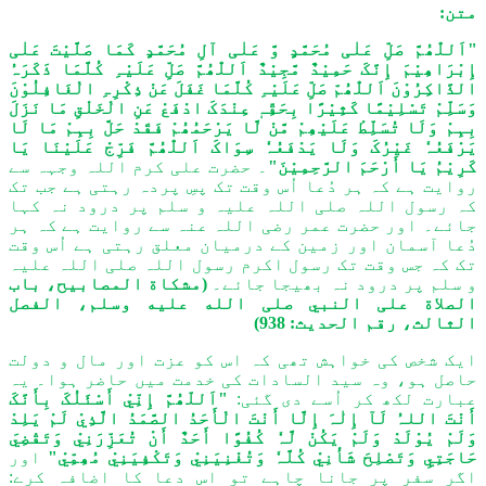
متن:
"اَللّٰھُمَّ صَلِّ عَلٰی مُحَمَّدٍ وَّ عَلٰی آلِ مُحَمَّدٍ کَمَا صَلَّیْتَ عَلٰی
إِبْرَاھِیْمَ إِنَّکَ حَمِیْدٌ مَّجِیْدٌ اَللّٰھُمَّ صَلِّ عَلَیْہِ کُلَّمَا ذَکَرَہُ
الذَّاکِرُوْنَ اَللّٰھُمّ صَلِّ عَلَیْہِ کُلَّمَا غَفَلَ عَنْ ذِکْرِہِ الْغَافِلُوْنَ
وَسَلِّمْ تَسْلِیْمًا کَثِیْرًا بِحَقِّہٖ عِنْدَکَ ادْفَعْ عَنِ الْخَلْقِ مَا نَزَلَ
بِہِمْ وَلَا تُسَلِّطْ عَلَیْھِمْ مَّنْ لَّا یَرْحَمُھُمْ فَقَدْ حَلَّ بِہِمْ مَا لَا
یَرْفَعُہٗ غَیْرُکَ وَلَا یَدْفَعُہٗ سِوَاکَ اَللّٰھُمَّ فَرِّجْ عَلَیْنَا یَا
کَرِیْمُ یَا أَرْحَمَ الرَّحِمِیْنَ"
۔ حضرت علی کرم اللہ وجہہ سے
روایت ہے کہ ہر دُعا اُس وقت تک پسِ پردہ رہتی ہے جب تک
کہ رسول اللہ صلی اللہ علیہ و سلم پر درود نہ کہا
جائے۔ اور حضرت عمر رضی اللہ عنہ سے روایت ہے کہ ہر
دُعا آسمان اور زمین کے درمیان معلق رہتی ہے اُس وقت
تک کہ جس وقت تک رسول اکرم رسول اللہ صلی اللہ علیہ
و سلم پر درود نہ بھیجا جائے۔
(مشکاة المصابیح، باب
الصلاة علی النبي صلی الله علیه وسلم، الفصل
الثالث، رقم الحدیث: 938)
ایک شخص کی خواہش تھی کہ اس کو عزت اور مال و دولت
حاصل ہو، وہ سید السادات کی خدمت میں حاضر ہوا۔ یہ
عبارت لکھ کر اُسے دی گئی:
"اَللّھُمَّ إِنِّيْ أَسْئَلُکَ بِأَنَّکَ
أَنْتَ اللہُ لَآ إِلٰہَ إِلَّا أَنْتَ الْأَحَدُ الصَّمَدُ الَّذِيْ لَمْ یَلِدْ
وَلَمْ یُوْلَدْ وَلَمْ یَکُنْ لَّہٗ کُفُوًا أَحَدٌ أَنْ تُعَزِّرَنِيْ وَتَقْضِيَ
حَاجَتِيِ وَتَصْلِحَ شَأْنِيْ کُلَّہٗ وَتُغْنِيَنِيْ وَتَکْفِيَنِيْ مُھِمِّيْ"
اور
اگر سفر پر جانا چاہے تو اس دعا کا اضافہ کرے: