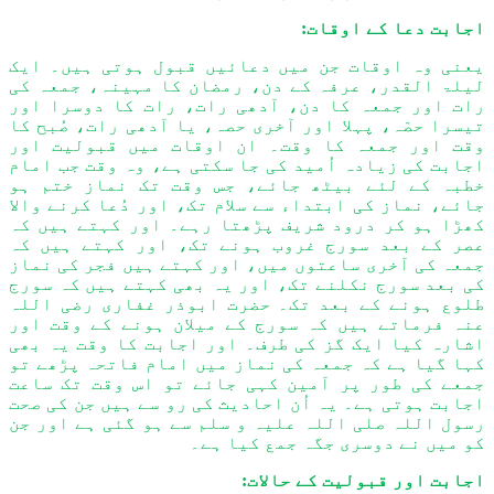
اجابت دعا کے اوقات:
یعنی وہ اوقات جن میں دعائیں قبول ہوتی ہیں۔ ایک
لیلۃ القدر، عرفہ کے دن، رمضان کا مہینہ، جمعہ کی
رات اور جمعہ کا دن، آدھی رات، رات کا دوسرا اور
تیسرا حصّہ، پہلا اور آخری حصہ، یا آدھی رات، صُبح کا
وقت اور جمعہ کا وقت۔ ان اوقات میں قبولیت اور
اجابت کی زیادہ اُمید کی جا سکتی ہے، وہ وقت جب امام
خطبہ کے لئے بیٹھ جائے، جس وقت تک نماز ختم ہو
جائے، نماز کی ابتداء سے سلام تک، اور دُعا کرنے والا
کھڑا ہو کر درود شریف پڑھتا رہے۔ اور کہتے ہیں کہ
عصر کے بعد سورج غروب ہونے تک، اور کہتے ہیں کہ
جمعہ کی آخری ساعتوں میں، اور کہتے ہیں فجر کی نماز
کی بعد سورج نکلنے تک، اور یہ بھی کہتے ہیں کہ سورج
طلوع ہونے کے بعد تک۔ حضرت ابوذر غفاری رضی اللہ
عنہ فرماتے ہیں کہ سورج کے میلان ہونے کے وقت اور
اشارہ کیا ایک گز کی طرف۔ اور اجابت کا وقت یہ بھی
کہا گیا ہے کہ جمعہ کی نماز میں امام فاتحہ پڑھے تو
جمعے کی طور پر آمین کہی جائے تو اس وقت تک ساعت
اجابت ہوتی ہے۔ یہ اُن احادیث کی رو سے ہیں جن کی صحت
رسول اللہ صلی اللہ علیہ و سلم سے ہو گئی ہے اور جن
کو میں نے دوسری جگہ جمع کیا ہے۔
اجابت اور قبولیت کے حالات: