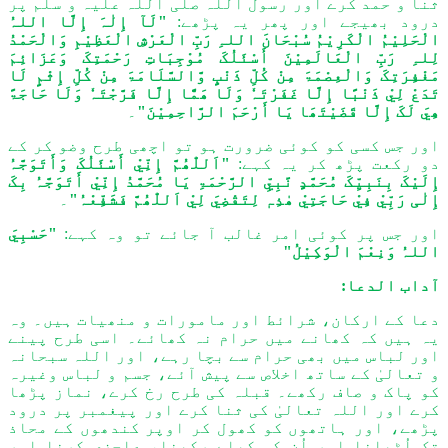
ثنا و حمد کرے اور رسول اللہ صلی اللہ علیہ و سلم پر
درود بھیجے اور پھر یہ پڑھے:
"لَآ إِلٰہَ إِلَّا اللہُ
الْحَلِیْمُ الْکَرِیْمُ سُبْحَانَ اللہِ رَبِّ الْعَرْشِ الْعَظِیْمِ وَالْحَمْدُ
لِلہِ رَبِّ الْعَالَمِیْنَ أَسْئَلُکَ مُوْجِبَاتِ رَحْمَتِکَ وَعَزَائِمَ
مَغْفِرَتِکَ وَالْعِصْمَۃَ مِنْ کُلِّ ذَنْبٍ وَّالسَّلَامَۃَ مِنْ کُلِّ إِثْمٍ لَا
تَدَعْ لِيْ ذَنْبًا إِلَّا غَفَرْتَہٗ وَلَا ھَمًّا إِلَّا فَرَّجْتَہٗ وَلَا حَاجَۃً
ھِيَ لَکَ إِلَّا قَضَیْتَھَا یَا أَرْحَمَ الرَّاحِمِیْنَ"
۔
اور جس کسی کو کوئی ضرورت ہو تو اچھی طرح وضو کر کے
دو رکعت پڑھ کر یہ کہے:
"اَللّٰھُمَّ إِنِّيْ أَسْئَلُکَ وَأَتَوَجَّہُ
إِلَیْکَ بِنَبِیِّکَ مُحَمَّدٍ نَّبِيِّ الرَّحْمَۃِ یَا مُحَمَّدُ إِنِّيْ أَتَوَجَّہُ بِکَ
إِلٰی رَبِّيْ فِيْ حَاجَتِيْ ھٰذِہٖ لِتَقْضِيَ لِيْ اَللّٰھُمَّ فَشَفِّعْہُ"
۔
اور جس پر کوئی امر غالب آ جائے تو وہ کہے:
"حَسْبِيَ
اللہُ وَنِعْمَ الْوَکِیْلُ"
آداب الدعا:
دعا کے ارکان، شرائط اور مامورات و منھیات ہیں۔ وہ
یہ ہیں کہ کھانے میں حرام نہ کھائے۔ اسی طرح پینے
اور لباس میں بھی حرام سے بچا رہے، اور اللہ سبحانہ
و تعالیٰ کے ساتھ اخلاص سے پیش آئے، جسم و لباس وغیرہ
کو پاک و صاف رکھے۔ قبلہ کی طرح رخ کرے، نماز پڑھا
کرے اور اللہ تعالیٰ کی ثنا کرے اور پیغمبر پر درود
پڑھے، اور ہاتھوں کو کھول کر اوپر کندھوں کے محاذ
تک اُٹھانا اور اُن کو کھلے رکھنا، عاجزی کرنا اور