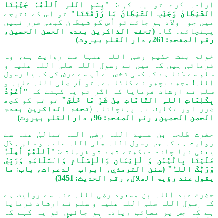
ارادہ کرے تو یہ کہے:
"بِسْمِ اللہِ اَللّٰھُمَّ جَنِّبْنَا
الشَّیْطَانَ وَجَنِّبِ الشَّیْطَانَ مَا رَزَقْتَنَا"
تو اس کے نتیجے
میں جو اولاد ہو جائے تو اُس کو شیطان کبھی ضرر نہیں
پہنچائے۔ گا۔
(تحفۃ الذاکرین بعدۃ الحصن الحصين،
رقم الصفحۃ: 261، دار القلم بیروت)
خولۃ بنت حکیم رضی اللہ عنہا سے روایت ہے، وہ
فرماتی ہیں کہ میں نے رسول اللہ صلی اللہ علیہ و
سلم سے سُنا ہے کہ کسی شخص نے آپ سے عرض کی کہ یا رسول
اللہ! مجھے بچھو نے کاٹا ہے۔ تو آپ صلی اللہ علیہ و
سلم نے ارشاد فرمایا کہ اگر تم یہ کہتے کہ
"أَعُوْذُ
بِکَلِمَاتِ اللہِ التَّامَّاتِ مِنْ شَرِّ مَا خَلَقَ"
تو تم کو کچھ
ضرر اور تکلیف نہ پہنچاتا۔
(تحفۃ الذاکرین بعدۃ
الحصن الحصین، رقم الصفحۃ: 96، دار القلم بیروت)
حضرت طلحہ بن عبید اللہ رضی اللہ تعالیٰ عنہ سے
روایت ہے کہ جب رسول اللہ صلی اللہ علیہ و سلم ہلال
یعنی نیا چاند دیکھتے تھے تو فرماتے:
"اَللّٰھُمَّ أَھِلَّہٗ
عَلَیْنَا بِالْیُمْنِ وَالْإِیْمَانِ وَالْإِسْلَامِ وَالسَّلَامَۃِ وَرَبِّيْ
وَرَبُّکَ اللہُ"
(سنن الترمذي، ابواب الدعوات، باب: ما
یقول عند رؤیۃ الھلال، رقم الحديث: 3451)
حضرت عبد اللہ بن مسعود رضی اللہ عنہ سے روایت ہے
کہ رسول اللہ صلی اللہ علیہ و سلم نے ارشاد فرمایا
ہے کہ جس پر مصائب زیادہ ہو جائیں تو یہ کہے کہ