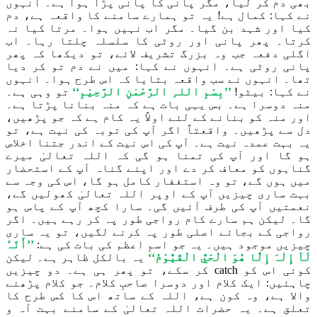
بھی دم کر لیا، مگر پانی کا پانی پڑا ہوا ہے۔ انہوں
نے کہا: کمال ہے! یہ تو ہمارے سامنے کا واقعہ ہے، دم
کیا اور شہد بن گیا۔ مگر اب نہیں ہوا۔ مرتا کیا نہ
کرتا۔ پھر پانی اور روٹی کا سلسلہ چلتا رہا۔ اب
اگلی دفعہ جب وہ بزرگ تشریف لائے، تو دیکھا کہ پھر
پانی روٹی ہے۔ انہوں نے کہا: میں نے دم تو کر دیا
تھا۔ انہوں نے سب واقعہ بتایا کہ اس طرح ہوا۔ انہوں
نے کہا: بیٹو!
’’بِسْمِ اللہِ الرَّحْمٰنِ الرَّحِیْمِ‘‘
تو وہی ہے۔
منہ دوسرا ہے۔ بس یہی بات ہے کہ منہ بنانا پڑتا ہے۔
اور منہ کو بنانے کے لئے اولاً یہ کام ہے کہ جو پڑھیں،
دل سے پڑھیں۔ واقعتاً اگر آپ کی توبہ کی نیت ہے، تو
یہ بہت عمدہ نیت ہے۔ آپ کی اس نیت کے اندر جتنا اخلاص
ہو گا اور آپ کی تمنا ہو گی کہ اللہ تعالیٰ میرے
گناہوں کو معاف کر دے اور اپنے گناہ آپ کے استحضار
میں ہوں گے، تو وہ استغفار کامل ہو گا، اس کی وجہ سے
بہت ساری چیزیں آپ کے اوپر اللہ تعالیٰ کھولیں گے،
نعمتیں آپ کی طرف آئیں گی۔ سارا کچھ آپ کے پاس ہو
گا۔ لیکن ہم سارے کام رواجی طور پہ کر رہے ہیں۔ اگر
رواجی کے بجائے اصلی طور پہ کرنے لگیں، تو یہ ساری
چیزیں موجود ہیں۔ یہ جو اسمِ اعظم کی بات کی ہے:
’’أَنَّہٗ
لَآ إِلٰہَ إِلَّا ھُوَ الْحَيُّ الْقَیُّوْمُ‘‘
یہ بالکل ظاہر ہے۔ لیکن
کوئی اس کو catch کر سکے، تو پھر ہی ہے۔ دو چیزیں
چاہئیں: ایک کلام اور دوسرا صاحبِ کلام۔ جو کلام پڑھنے
والا ہے، وہ کون ہے، اللہ کے ساتھ اس کا کس طرح کا
تعلق ہے۔ یہ حضرات اللہ تعالیٰ کے سامنے بہت آہ و