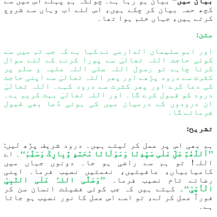
بیان میں‘‘
بیان ہو رہا ہے۔
چونکہ ہم پہلے اس میں سے
کچھ حصہ بیان کر چکے ہیں، اس لئے اب وہاں سے شروع
کرتے ہیں، جہاں ختم ہوا تھا۔
متن:
اور ابو سلیمان الدارمی نے کہا ہے کہ جب تم میں سے
کوئی حاجت اللہ تعالیٰ سے پورا کرنے کے لئے سوال
کرنا چاہے تو رسول اللہ صلی اللہ علیہ و سلم پر
کثرت سے درود پڑھے اور پھر اللہ تعالیٰ سے اپنی حاجت
کی دعا کرے اور پھر کثرت سے درود کہے۔ اللہ تعالیٰ
درود کو قبول کرے گا۔ اور اللہ تعالیٰ بہت کریم ہے۔
ان درودوں کے درمیان میں کی ہوئی دُعا بھی قبول
فرمائے گا۔
تشریح:
ہم بھی
اس پر عمل کر لیتے ہیں۔ درود شریف پڑھ لیں:
’’اَللّٰھُمَّ صَلِّ عَلٰی سَیِّدِنَا وَمَوْلَانَا مُحَمَّدٍ وَّبِارِکْ وَسَلِّمْ‘‘
۔ اے
اللہ! تو ہم سے راضی ہو جا۔ دونوں جہاں میں
کامیابیاں، عافیتیں، نعمتیں نصیب فرما۔ اپنی
رضائے تام نصیب فرما۔
’’وَصَلَّی اللہُ عَلٰی النَّبِیِّ
الْاُمِّیِّ‘‘۔
کہتے ہیں کہ جب کوئی فضیلت انسان سن کر
فوراً عمل کر لے، تو اسے اس عمل کا نور نصیب ہو جاتا
ہے۔