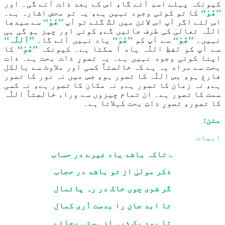
کیونکہ
پہلے اسم آئے گا، اس کے بعد
ذات آئے گی۔ اور
’’ھُوْ‘‘
کا تو کوئی وجود نہیں ہے
، یہ تو
محض اشارہ ہے۔
اس لئے
اگر آپ
اس
لائن میں لگ گئ
ے
تو آپ
’’ھُوْ‘‘
سے سیدھا
اللّٰہ
تعالیٰ کی طرف جائیں گے، کوئی اور چیز ہو گی ہی
نہیں۔
’’ھُوْ‘‘
سے آپ کو
’’ھُوْ‘‘
یاد نہیں آئے گا۔
’’اَللّٰہ‘‘
سے
آپ کو
لفظِ
اللّٰہ
یاد آ سکتا ہے۔ کیونکہ
’’ھُوْ‘‘
کا
اپنا کوئی وجود نہیں ہے۔ یہ تصورِ ذات ب
ح
ت
ہے۔
ذات
ب
ح
ت سے مراد یہ ہے کہ خالص
تاً
کسی اور ملا
و
ٹ سے بالکل
فارغ ہو، بس
اللّٰہ
کا تصور ہو، جس میں نہ نور کا تصور
ہے، نہ زمان کا تصور ہے، نہ مکان کا تصور ہے، نہ کسی
سمت کا تصور ہے۔ ان تمام چیزوں سے وراء خالص
تاً
اللّٰہ
کا تصور،
تصورِ ذاتِ ب
ح
ت کہلاتا ہے۔
متن:
ابیات
؎
تاکہ باشد یاد غیرے در حساب
ذکر مولیٰ از تو باشد در حجاب
گر شوی چوں خاک در رہ پائمال
تا ابد جان را بدست آری کمال
تا بود یک ذرہ از ہستی بجائے