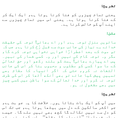
تشریح:
یعنی تمام چیزوں کو فنا کرنا ہوتا ہے، ایک ایک کر
کے فنا کرنا ہوتا ہے۔
یعنی
اس میں تمام چیزوں سے
اپنے آپ کو خالص کرنا ہے۔
متن:
ساتویں منزل توجہ ہے، اور اے بھائی! توجہ کی حقیقت
خدائے بے نیاز کی جانب موت سے قبل رُخ کرنا ہے، جب کہ
تو موت کے بعد اضطرارًا خواہی نخواہی توجہ کرے گا،
مگر وہ توجہ کام کی نہیں اور وہ کسی شمار کی نہیں۔
پس اے پیارے بھائی! ہمت کو بلند رکھو اور حق تعالیٰ
کے ما سوا کسی کو مطلوب و محبوب بنا کر اس کی جانب
التفات نہ کرو، حتی کہ اگر انبیاء کا مقام بھی
تمہیں پیش کیا جائے تو بھی آنکھ اُٹھا کر اس کی طرف
توجہ نہ کرو اور خدا تعالیٰ کے سوا باطن میں کسی چیز
میں بھی مشغول نہ ہو۔
تشریح:
میں آپ کو ایک بات بتا
تا ہو
ں۔ خلافت کا یہ جو بت ہے،
جو اکثر سالکین کے دل میں بیٹھا ہوتا ہے، جب تک اس
کو دل سے نہیں نکالے گا کچھ بھی نہیں ملے گا۔
جیسے
یہاں فرمایا: ’’انبیاء کا مقام‘‘۔ اب کوئی نبی تو