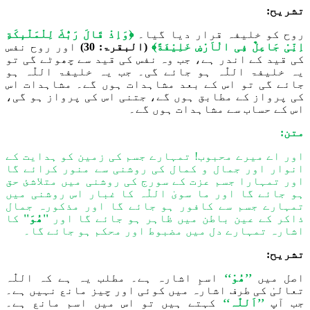
تشریح:
روح کو خلیفہ قرار دیا گیا۔
﴿
وَ
اِذْ قَالَ رَبُّكَ لِلْمَلٰٓىٕكَةِ
اِنِّیْ جَاعِلٌ فِی الْاَرْضِ خَلِیْفَةً
﴾
(البقرۃ: 30)
اور
روح
نفس
کی ق
ید
کے اندر ہے، جب
وہ نفس
کی قید سے چھوٹے گ
ی
تو
یہ
خلیفۃ
اللّٰہ
ہو جائے گ
ی۔
جب یہ خلیفۃ
اللّٰہ
ہو
جائے گ
ی
تو اس کے بعد مشاہدات ہوں گے۔ مشاہدات اس
ک
ی
پرواز کے مطابق ہوں گے، جتنی اس کی پرواز ہو گی،
اس کے حساب سے مشاہدات ہوں گے۔
متن:
اور اے میرے محبوب! تمہارے جسم کی زمین کو ہدایت کے
انوار اور جمال و کمال کی روشنی سے منور کرائے گا
اور تمہارا جسم عزت کے سورج کی روشنی میں متلاشئ حق
ہو جائے گا اور ما سویٰ
اللّٰہ
کا غبار اس روشنی میں
تمہارے جسم سے کافور ہو جائے گا اور مذکورہ جمال
ذاکر کے عین باطن میں ظاہر ہو جائے گا اور
''ھُوَ''
کا
اشارہ تمہارے دل میں مضبوط اور محکم ہو جائے گا۔
تشریح:
اصل میں
’’
ھُوْ‘‘
اسمِ اشارہ ہے۔ مطلب یہ ہے کہ
اللّٰہ
تعالیٰ کی طرف اشارہ میں کوئی اور چیز م
انع
نہیں ہے۔
جب آپ
’’اَلل
ّٰہ
‘‘
کہتے ہیں تو اس میں اسم مانع ہے۔