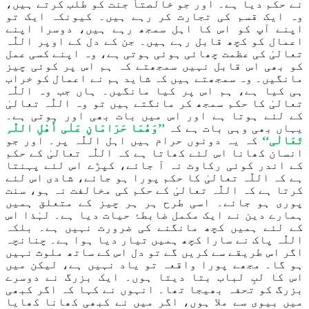
نے حکم دیا ہے۔ اور جو خالص
تاً
جنت کو طلب کرتے ہیں،
وہ
ایک
قسم کی تجارت کر رہے ہیں
۔
کیونکہ ایک تو
ا
پنے
آپ کو اس کا اہل سمجھ رہے ہیں
،
دوسر
ا
اپنے
اعمال کو کچھ قابل رہے ہیں۔ جن کے دل کے اوپر
اللّٰہ
تعالیٰ کی عظمت چھائی ہوئی ہوتی ہے، وہ اپنے کسی عمل
کو بھی اس قابل نہیں سمجھتے کہ
ہم
اس پر کوئی چیز
مانگ
ی
ں۔ وہ سمجھتے ہیں کہ
شاید ہم
نے اعمال کو خراب
ہی کیا ہے
،
ہم
اس پر کیا مانگ
ی
ں۔ ہاں
جب وہ اللّٰہ
تعالیٰ کا حکم سمجھ کر مانگتے ہیں تو
وہ
اللّٰہ
تعالیٰ
کے لئے ہوتا ہے
اور
اس میں بات بھی اور ہوتی ہے۔
یہاں
بھی
وہی بات ہے کہ
’’
وَ
ھُمَا حَرَامَانِ عَلٰی أَھْلِ اللّٰہِ
تَعَالٰی‘‘
کہ یہ دونوں حرام ہیں اہل
اللّٰہ
پر۔ اور جو
انسان کھانا اس لئے کھاتا ہے کہ
اللّٰہ
تعالیٰ کے حکم
کے اندر کوئی رکا
و
ٹ نہ آ جائے، کپڑے اس لئے پہنتا
ہے کہ
اللّٰہ
تعالیٰ کا حکم پورا ہو جائے، شادی اس لئے
کرتا ہے کہ
اللّٰہ
تعالیٰ کے حکم کی مخالفت نہ ہو، سنت
پوری ہو جائے۔ اسی طرح ہر ہر چیز
کے متعلق
ہمیں
ہمارے دین نے ایک مکمل ضابطۂ حیات دیا ہے۔ لہٰذا اس
کے لئے ہمیں کچھ مانگنے کی ضرورت نہیں ہے۔ بلکہ
اللّٰہ
پاک نے سارا کچھ ہمیں تیار دیا ہوا ہے۔
چنانچہ
اگر اس طریقے سے کریں گے تو دل ا
س
کے ساتھ ملوث نہیں
ہو گا۔ مجھے پورا واقعہ تو یاد نہیں ہے، لیکن
میں
اس کا لبِ لباب بتا دیتا ہوں۔
ایک بزرگ نے دوسرے
بزرگ کو تحفہ بھیجا تھ
ا۔ انہوں نے
کہا کہ اگر کبھی
میں بیوی سے ملا ہوں، اگر میں نے کبھی کھانا کھایا