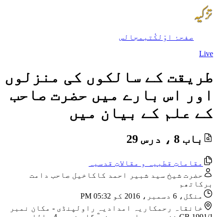
صفحۂ اوّل
کُتب
مجالس
Live
طریقت کے سالکوں کی منزلوں
اور اس بارے میں حضرت صاحب
کے علم کے بیان میں
باب 8 ، درس 29
مقاماتِ قطبیہ و مقالاتِ قدسیہ
حضرت شیخ سید شبیر احمد کاکاخیل صاحب دامت
برکاتھم
منگل، 6 دسمبر، 2016 کو 05:32 PM
خانقاہ رحمکاریہ امدادیہ راولپنڈی
-
مکان نمبر
CB 1991/1 نزد مسجد امیر حمزہ ؓ گلی نمبر 4، اللہ