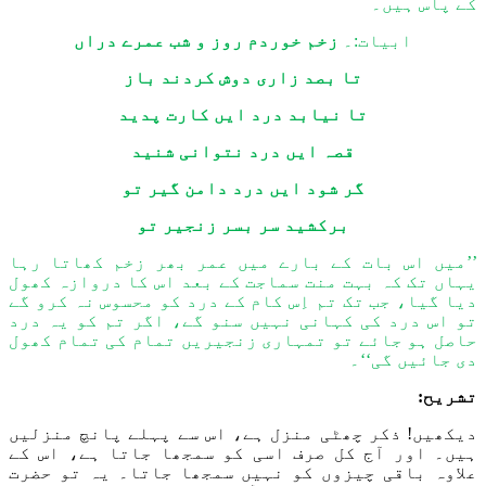
کے پاس ہیں۔
ابیات:۔
زخم خوردم روز و شب عمرے دراں
تا بصد زاری دوش کردند باز
تا نیابد درد ایں کارت پدید
قصہ ایں درد نتوانی شنید
گر شود ایں درد دامن گیر تو
برکشید سر بسر زنجیر تو
’’میں اس بات کے بارے میں عمر بھر زخم کھاتا رہا
یہاں تک کہ بہت منت سماجت کے بعد اس کا دروازہ کھول
دیا گیا، جب تک تم اِس کام کے درد کو محسوس نہ کرو گے
تو اس درد کی کہانی نہیں سنو گے، اگر تم کو یہ درد
حاصل ہو جائے تو تمہاری زنجیریں تمام کی تمام کھول
دی جائیں گی‘‘۔
تشریح:
دیکھ
یں!
ذکر چھٹی
منزل
ہے، اس سے پہلے
پانچ منزلیں
ہیں۔ اور آج کل صرف اسی کو سمجھا جاتا ہے، اس کے
علاوہ باقی چیزوں کو نہیں سمجھا جاتا۔ یہ تو حضرت