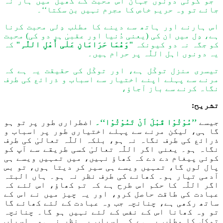
’’جو کوئی دونوں جہان اس محبت کے کھیل میں ہار نہ
جائے تو وہ حریم خاص کا مجرم نہیں بن سکتا‘‘۔
اس ہارنے اور ہاتھ سے دینے کا مطلب دِلی محبت کرنا
ہے، دِل میں ان کی (یعنی دُنیا اور عقبیٰ ہر دو کی) محبت
کو جگہ نہ دو کیونکہ
"
وَ
ھُمَا حَرَامَانِ عَلٰی أَھْلِ اللّٰہِ"
کہ
یہ دونوں اہل
اللّٰہ
پر حرام ہیں۔
تیسری منزل توکّل ہے، اور توکّل کی حقیقت یہ ہے کہ
مرنے سے پہلے اپنے اختیار سے اسباب و ذرائع کی طرف
نگاہ کرنے سے باز آجاؤ،
تشریح:
جیسے
’’
مُوْتُوْا قَبْلَ اَنْ تَمُوْتُوْا
‘‘۔
اضطراری طور پر تو ہو
گا ہی، لیکن
مرنے سے پہلے اختیاری طور پر اسباب و
ذرائع کی طرف نگاہ نہ ہو
،
بلکہ
اللّٰہ
تعالیٰ کی طرف
نگاہ ہو۔
یعنی
اگر
اللّٰہ
تعالیٰ کسی طریقے سے آپ کو
کوئی پیغام دے دے کہ کھاؤ نہیں، میں تم
ہ
یں ویسے ہی
پال لوں گا، تمہیں ویسے ہی سیر کر
دیتا ہوں،
تو بس
آدمی
تیار ہو۔ کھانے کی طرف نظر
ن
ہ ہو
۔
ہاں البتہ
اگر
اللّٰہ
کا حکم اس طرح ہے کہ تم کھاؤ، اس لئے کہ
عبادت کی طاقت حاصل کرو، اور یہ چیز میں نے اس کے
ساتھ رکھی ہے
، چنانچہ
جب
وہ عبادت کے لئے کھائے گا
تو وہ کھانا اس کے نفس
کے لئے
نہیں ہو گا۔
چنانچہ
توکل کا
مطلب یہ ہے کہ
اسباب پہ نظر نہ ہو۔ اسباب