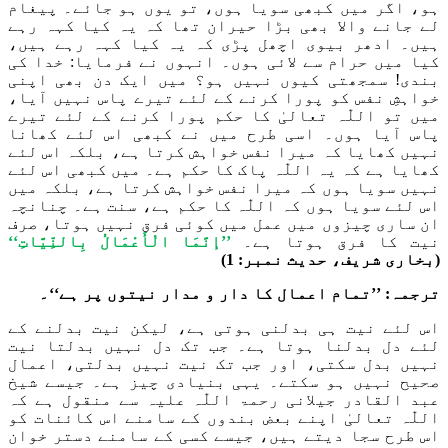
ہو، اگر میں کبھی سویا ہوں، تو
یوں ہو جائے۔
پیغام
لے جانے
والا بھی بڑا حیران تھا کہ یہ کیا ک
ہہ
رہے
ہیں۔ ادھر
بیوی
اچھل پڑی کہ یہ کیا کہہ رہے ہیں،
کیا میں حرام سے
لا
ئی ہوں۔ انہوں نے فرمایا: خدا کی
بندی! سمجھتی کیوں نہیں ہ
و؟
میں ایک دن بھی اپنی
خواہشِ نفس کو پورا کرنے کے لئے تیرے پاس نہیں آیا
،
میں تو
اللّٰہ
تعالیٰ کا حکم پورا کرنے کے لئے ت
ی
رے
پاس آیا ہوں۔ اسی طرح میں نے کبھی اس لئے
کھانا
نہیں کھایا
کہ میرا نفس خواہش کرتا ہے، بلکہ اس لئے
کھایا ہے کہ یہ
اللّٰہ
پاک کا حکم ہے
۔
میں کبھی اس لئے
ن
ہیں سویا ہوں
کہ میرا نفس خواہش کرتا ہے، بلکہ میں
اس لئے سویا ہوں کہ
اللّٰہ
کا حکم ہے، سنت ہے۔
چنانچہ
ان ساری چیزوں میں عمل میں
کوئی فرق نہیں ہوتا،
صرف
نیت
کا فرق
ہوت
ا
ہے۔
’’إنَّمَا الْأَعْمَالُ بِالنِّيَّاتِ‘‘
(بخاری شریف، حدیث نمبر: 1)
ترجمہ: ’’
تمام اعمال کا دار و مدار نیتوں پر ہے‘‘۔
اس لئے
نیت ہی بدلنی ہوتی ہے، لیکن نیت بدلنے کے
لئے دل بدلنا ہوتا ہے۔ جب تک دل نہیں بدلتا نیت
نہیں بدل سکتی، اور جب تک نیت نہیں بدلتی، اعمال
صحیح نہیں ہو سکتے۔ یہی بنیادی چیز ہے۔ جیسے شیخ
عبد القادر جیلانی
رحمۃ اللّٰہ علیہ
سے منقول ہے
کہ
اللّٰہ
تعالیٰ اپنے بعض بندوں کے سامنے
اس
کائنات کو
اس طرح سجا دیتے ہیں، جیسے کسی کے سامنے
دستر خوان