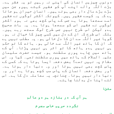
دونوں چیزیں انسان کی اپنی نہ رہیں تو یہ فقر ہے۔
بڑے
اللّٰہ
والے اپنے آپ کو فقیر کہتے ہیں،
ج
ن میں
بڑے بڑے مال دار بھی ہوتے ہیں۔ انسان حیران ہو جاتا
ہے کہ یہ کیسے فقیر ہیں۔ کیونکہ اکثر لوگوں نے فقیر
اسے سمجھا ہوتا ہے جس کے پاس کچھ بھی نہ ہو، اکثر
لوگوں نے فقیر اس کو سمجھا ہوتا ہے۔
یہ
بات صحیح
ہے، لیکن اس
طرح
نہیں جس طرح لوگ سمجھ رہے ہیں۔
بلکہ اس طرح
کہ ان کے دل میں کسی چیز کا خیال نہ ہو۔
گویا
غیر اللّٰہ سے
ان کا دل خالی ہو
۔
یہ مطلب نہیں ہ
ے
کہ ا
ن
کا ہاتھ
غیر اللّٰہ سے
خالی ہو۔ ہاتھ کا تو حکم
ہی نہیں ہے
،
ہاتھ کا تو اثر ہی نہیں پڑتا
۔
آپ کے
ہاتھ میں
چاہے
پوری سلطنت ہو
۔ جیسے
حضرت سلیمان
علیہ السلام کے ہاتھ میں پوری سلطنت تھی۔ کیا وہ اس
مقام پہ
نہیں
تھے؟ بعض دفعہ ایسا ہوتا ہے کہ کسی کے
پاس کچھ بھی نہیں ہوتا اور وہ دنیا دار ہوتا ہے۔
اور بعض دفعہ انسان کے پاس سب کچھ ہوتا ہے اور وہ
دنیا دار نہیں ہوتا
۔
چنانچہ یہ
معاملہ دل کا ہے۔
اس
لئے
اپنا
دل بدلنا چاہ
ئے۔
متن:
ہر آں کہ در بنازد ہر دو عالم
نگردد حریم خاص مجرم