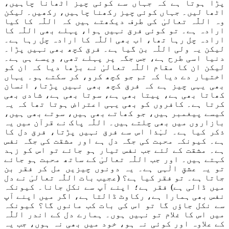
پڑا ہوتا ہے کہ جہاں سے کوئی چیز اٹھانا چاہیں،
اٹھا لیں
۔
جہاں کوئی چیز رکھنا چاہیں، رکھیں
۔
لیکن
وہ
اللّٰہ
تعالیٰ کی طرف دیکھتے ہیں کہ
اللّٰہ
کا کیا
ارادہ ہے۔
تو کوئی
فرق
نہیں
ہوا، پہلے بھی
اللّٰہ
کا
ارادہ چل رہا تھا
،
اب بھی
اللّٰہ
کا ارادہ چل رہا ہے۔
لیکن یہ ولی
اللّٰہ
بن گیا ہے۔ فرق کچھ بھی نہیں پڑا۔
دنیا اسی طرح ہے
،
جس
جگہ پر پہلے تھی،
ویسے ہی
ہے۔
لیکن ان کا مقام
اللّٰہ
تعالیٰ نے بڑھا دیا کہ ا
ن
کو
اختیار دے دیا کہ تم جو کچھ کرو، کر سکتے ہو۔ یہاں
بھی یہی
چیز
ہے کہ فرق کچھ بھی نہیں پڑتا، انسان
کھاتا بھی ہے، پیتا بھی ہے، سوتا بھی ہے، شادی بھی
کرتا ہے
۔
کافروں کو بھی
یہی اعتراض ہوتا تھا
کہ یہ
کیسے پیغمبر ہیں،
جو
کھاتے بھی ہیں، سوتے بھی ہیں،
بازاروں میں بھی چلتے ہیں
۔
اللّٰہ
پاک نے قرآن میں
یہ
ذکر کیا ہے۔
لہٰذا
اس سے فرق نہیں پڑتا، فرق دل کا
ہے۔
کیونکہ محبت کی جگہ دل ہے اور مشقت کی جگہ نفس
ہے۔ مشقت کے لئے جب نفس تیار ہو جائے تو اس کو زہد
کہتے ہیں۔ اور جب
اللّٰہ
تعالیٰ کے ساتھ
محبت
ہو جائے
تو یہ عشقِ الٰہ
ی
ہے۔ یہ دونوں چیزیں مل کر فقر بن
جاتا ہے۔ تو فقر کیا ہے؟ (
عجیب بات اللّٰہ تعالیٰ نے دل
میں ڈالی ہے)
فقر ہے؛ اپنے آپ سے نکل جانا۔ کیونکہ
نفس بھی ہمارا ہے، رکا
و
ٹ ڈالتا ہے، اگر میں اپنے آپ
سے نکل جاؤں گا تو اس کی بات کب مانوں گا؟
کیونکہ
میں
اس کا غلام تو نہیں ہوں۔
ہمارے
دل کے اندر
اللّٰہ
کے علاوہ اور کوئی نہ ہو، خود میں بھی نہ ہوں،
ج
ب یہ