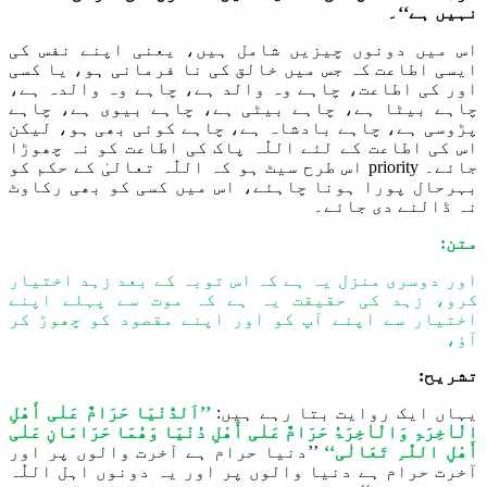
نہیں ہے
‘‘۔
اس میں دونوں چیزیں شامل ہیں، یعنی اپنے نفس کی
ایسی اطاعت
کہ
جس میں خالق کی نا فرمانی ہو، یا کسی
اور کی اطاعت، چاہے وہ والد ہے، چاہے وہ والدہ ہے،
چاہے بیٹا ہے، چاہے بیٹی ہے، چاہے بیوی ہے، چاہے
پڑوسی ہے، چاہے بادشاہ ہے، چاہے کوئی بھی ہو، لیکن
اس ک
ی
اطاعت کے لئے
اللّٰہ
پاک کی اطاعت کو نہ چھوڑا
جائے۔ priority اس طرح سیٹ ہو کہ
اللّٰہ
تعالیٰ کے حکم کو
بہرحال پورا ہونا
چاہئے
، اس میں کسی کو بھی رکا
و
ٹ
نہ ڈالنے دی جائے۔
متن:
اور دوسری منزل یہ ہے کہ اس توبہ کے بعد زہد اختیار
کرو، زہد کی حقیقت یہ ہے کہ موت سے پہلے اپنے
اختیار سے اپنے آپ کو اور اپنے مقصود کو چھوڑ کر
آؤ،
تشریح:
یہاں ایک روایت بتا رہے ہیں:
’’
اَلدُّنْیَا حَرَامٌ عَلٰی أَھْلِ
الْ
اٰ
خِرَۃِ
وَ
الْ
اٰ
خِرَۃُ حَرَامٌ عَلٰی أَھْلِ دُنْیَا
وَھُمَا حَرَامَانِ عَلٰی
أَھْلِ اللّٰہِ تَعَالٰی
‘‘
’’دنیا حرام ہے آخرت والوں پر اور
آخرت حرام ہے دنیا والوں پر اور یہ دونوں اہل
اللّٰہ