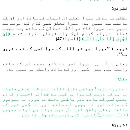
تشریح:
مطلب یہ ہے کہ میرا تعلق ان اسباب کے ساتھ
اور
ان کے
ماننے سے نہیں ہے
،
میرا تعلق کسی کام کے ہونے سے
نہیں ہے۔ میرا کام تو
اللّٰہ
تعالیٰ کے ساتھ ہے۔ جیسے
تمام انبیاء کرام ایک بات فرمایا کرتے تھے
:
﴿
اِنْ
اَج
رِیَ ا
لَّا عَلَی
الل
ّٰہِ﴾
(السبا: 47)
ترجمہ: ’’میرا اجر تو اللہ کے سوا کسی کے ذمے نہیں
ہے‘‘۔
یعنی
اللّٰہ
ہی میرا اجر دے گا، مجھے اس کے ساتھ
واسطہ ہے، میرا کسی اور کے ساتھ واسطہ ہی نہیں ہے۔
متن:
اے میرے عزیز! چوتھی منزل قناعت ہے، قناعت کی حقیقت
یہ ہے کہ دوست کے سوا ہر کسی سے جدائی اختیار کرو،
یعنی کسی کے ساتھ بھی باطنی محبت نہ کرو، نہ بیویوں
کے ساتھ اور نہ بچوں کے ساتھ اور نہ کسی غیر کے
ساتھ۔ یعنی باطن اور دل میں جیتے جی اپنے محبوب
(
اللّٰہ
تعالیٰ) کے سوا کسی دوسرے کو جگہ نا دو،
تشریح: