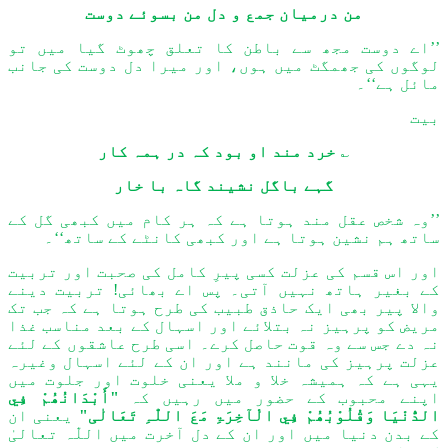
من درمیان جمع و دل من بسوئے دوست
’’اے دوست مجھ سے باطن کا تعلق چھوٹ گیا میں تو
لوگوں کی جھمگٹ میں ہوں، اور میرا دل دوست کی جانب
مائل ہے‘‘۔
بیت
؎
خرد مند او بود کہ در ہمہ کار
گہے باگل نشیند گاہ با خار
’’وہ شخص عقل مند ہوتا ہے کہ ہر کام میں کبھی گل کے
ساتھ ہم نشین ہوتا ہے اور کبھی کانٹے کے ساتھ‘‘۔
اور اس قسم کی عزلت کسی پیرِ کامل کی صحبت اور تربیت
کے بغیر ہاتھ نہیں آتی۔ پس اے بھائی! تربیت دینے
والا پیر بھی ایک حاذق طبیب کی طرح ہوتا ہے کہ جب تک
مریض کو پرہیز نہ بتلائے اور اسہال کے بعد مناسب غذا
نہ دے جس سے وہ قوت حاصل کرے۔ اسی طرح عاشقوں کے
لئے
عزلت پرہیز کی مانند ہے اور ان کے
لئے
اسہال وغیرہ
یہی ہے کہ ہمیشہ خلا و ملا یعنی خلوت اور جلوت میں
اپنے محبوب کے حضور میں رہیں کہ
"أَبْدَانُھُمْ فِي
الدُّنْیَا
وَ
قُلُوْبُھُمْ فِي الْآخِرَۃِ مَعَ اللّٰہِ تَعَالٰی"
یعنی ان
کے بدن دنیا میں اور ان کے دل آخرت میں
اللّٰہ
تعالیٰ