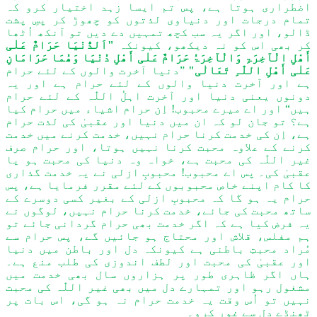
اضطراری ہوتا ہے، پس تم ایسا زہد اختیار کرو کہ
تمام درجات اور دنیاوی لذتوں کو چھوڑ کر پسِ پشت
ڈالو، اور اگر یہ سب کچھ تمہیں دے دیں تو آنکھ اُٹھا
کر بھی اس کو نہ دیکھو، کیونکہ
"اَلدُّنْیَا حَرَامٌ عَلٰی
أَھْلِ الْآخِرَۃِ
وَ
الْآخِرَۃُ حَرَامٌ عَلٰی أَھْلِ دُنْیَا
وَ
ھُمَا حَرَامَانِ
عَلٰی أَھْلِ اللّٰہِ تَعَالٰی"
”دنیا آخرت والوں کے
لئے
حرام
ہے اور آخرت دنیا والوں کے
لئے
حرام ہے اور یہ
دونوں یعنی دنیا اور آخرت اہلُ
اللّٰہ
کے
لئے
حرام
ہیں“ اور اے میرے محبوب! اِن حرام اشیاء میں حرام کیا
ہے؟ تو جان لو کہ ان میں دنیا اور عقبیٰ کی لذت حرام
ہے، اِن کی خدمت کرنا حرام نہیں، خدمت کرنے میں خدمت
کرنے کے علاوہ محبت کرنا نہیں ہوتا، اور حرام صرف
غیر
اللّٰہ
کی محبت ہے، خواہ وہ دنیا کی محبت ہو یا
عقبیٰ کی۔ پس اے محبوب! محبوبِ ازلی نے یہ خدمت گذاری
کا کام اپنے خاص محبوبوں کے
لئے
مقرر فرمایا ہے، پس
حرام یہ ہو گا کہ محبوبِ ازلی کے بغیر کسی دوسرے کے
ساتھ محبت کی جائے، خدمت کرنا حرام نہیں، لوگوں نے
یہ فرض کیا ہے کہ اگر خدمت بھی حرام گردانی جائے تو
ہم مفلس، قلاش اور محتاج ہو جائیں گے، پس حرام سے
مُراد محبتِ باطنی ہے کیونکہ دل اور باطن میں دنیا
اور عقبیٰ کی محبت اور لطف اندوزی کی طلب منع ہے۔
ہاں اگر ظاہری طور پر ہزاروں سال بھی خدمت میں
مشغول رہو اور تمہارے دل میں بھی غیر
اللّٰہ
کی محبت
نہیں تو اُس وقت یہ خدمت حرام نہ ہو گی، اس بات پر
ٹھنڈے دل سے غور کرو۔