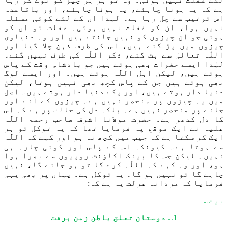
ہے کہ یہ ہونا
چاہئے،
یہ ہونا
چاہئے، اور
باقاعدہ
اس ترتیب سے چل رہا ہے۔ لہذا ان کے لئے کوئی مسئلہ
نہیں ہوا، ان کو غفلت نہیں ہوئی۔ غفلت تو ان کو
ہوئی جو ان چیزوں کو نہیں جانتے ہیں اور وہ دنیاوی
چیزوں میں پڑ گئے ہیں، اس کی طرف ذہن چلا گیا
اور
اللّٰہ
تعالیٰ سے ہٹ گئے، ذکر
اللّٰہ
کی طرف نہیں گئے۔
لہٰذا
ایسے حضرات بھی ہوتے ہیں جو بادشاہ
وقت کے پاس
ہوتے ہیں، لیکن اہل
اللّٰہ
ہوتے ہیں
۔
اور ایسے لوگ
بھی ہوتے ہیں جن کے پاس کچھ بھی نہیں ہوتا، لیکن
دنیا دار ہوتے ہیں، اور پکے دنیا دار ہوتے ہیں۔ اصل
میں یہ چیزوں پر من
حصر
نہیں ہے۔ چیزوں کے آنے اور
جانے پر منحصر نہیں ہے۔ بلکہ دل کی حالت پر ہے کہ اس
کا دل کدھر ہے۔ حضرت مولانا اشرف صاحب
رحمۃ اللّٰہ
علیہ
نے ایک موقع پہ فرمایا تھا کہ یہ توکل تو ہر
ایک کر سکتا ہے
کہ
جیب میں کچھ نہ ہو اور کہے کہ اللّٰہ
سے ہوتا ہے
۔
کیونکہ اس کے پاس اور کوئی چارہ ہی
نہیں۔ لیکن
ج
س کا بینک اکاؤنٹ روپیوں سے بھرا ہوا
ہو
،
اور
وہ کہے کہ
اللّٰہ
کرے گا تو ہو جائے گا، نہیں
چاہے گا تو نہیں ہو گا۔ یہ توکل ہے
۔
یہاں پر بھی یہی
فرمایا کہ مردانہ عزلت
یہ
ہے کہ:
بیت؎
1؎
دوستان تعلق باطن زمن برفت