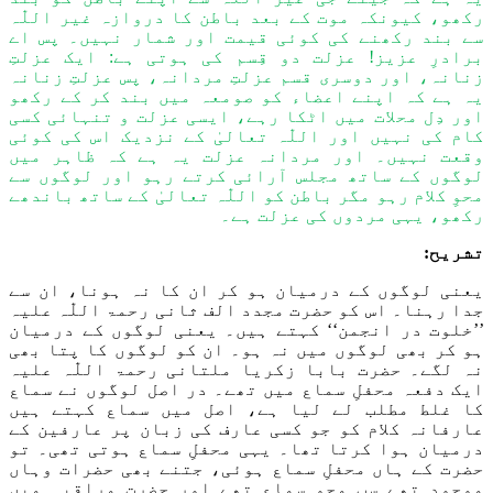
رکھو، کیونکہ موت کے بعد باطن کا دروازہ غیر
اللّٰہ
سے بند رکھنے کی کوئی قیمت اور شمار نہیں۔ پس اے
برادرِ عزیز! عزلت دو قِسم کی ہوتی ہے: ایک عزلتِ
زنانہ، اور دوسری قسم عزلتِ مردانہ، پس عزلتِ زنانہ
یہ ہے کہ اپنے اعضاء کو صومعہ میں بند کر کے رکھو
اور دِل محلات میں اٹکا رہے، ایسی عزلت و تنہائی کسی
کام کی نہیں اور
اللّٰہ
تعالیٰ کے نزدیک اس کی کوئی
وقعت نہیں۔ اور مردانہ عزلت یہ ہے کہ ظاہر میں
لوگوں کے ساتھ مجلس آرائی کرتے رہو اور لوگوں سے
محوِ کلام رہو مگر باطن کو
اللّٰہ
تعالیٰ کے ساتھ باندھے
رکھو، یہی مردوں کی عزلت ہے۔
تشریح:
یعنی
لوگوں
کے درمیان ہو کر ان کا نہ ہونا، ان سے
جدا رہنا۔ اس کو حضرت مجدد الف ثانی
رحمۃ اللّٰہ علیہ
’’خلوت در انجمن‘‘ کہ
تے ہیں۔ یعنی
لوگوں کے درمیان
ہو کر بھی لوگوں میں نہ ہو
۔
ان کو لوگوں کا پتا بھی
نہ لگے۔ حضرت بابا زکریا ملتانی
رحمۃ اللّٰہ علیہ
ایک دفعہ محفلِ سماع
میں تھے۔ در اصل
لوگوں نے
سماع
کا غلط
مطلب
لے لیا ہے
،
اصل میں سماع
کہتے ہیں
عارفانہ کلام کو جو کسی عارف کی زبان پر عارفین کے
درمیان ہوا کرتا تھا
۔
یہی محفل
سماع ہوت
ی
تھ
ی۔
تو
حضرت کے ہاں محفلِ سماع ہو
ئی،
جتنے بھی حض
رات وہاں
موجود تھے
سب
محوِ سماع تھے اور حضرت مراقبہ میں