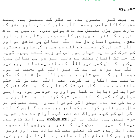
تشریح:
یہ
بہت گہرا مضمون ہے۔ یہ فقر کے متعلق ہے۔ پہلے
حضرت کاکا صاحب
رحمۃ اللّٰہ علیہ
کے زہد اور عشق کے
بارے میں
بڑی تفصیل سے
بات ہوئی تھی
،
اس میں یہ بات
آئی ہے کہ فقر دو چیزوں کا مجموعہ ہوتا ہے: زہد اور
عشق۔ یعنی انسان دل سے
اللّٰہ
تعالیٰ پر عاشق ہو اور
اللّٰہ
تعالیٰ کی محبت کے لئے دو جہاں کی ساری مح
بت
وں
کو ترک کرنے پہ تیار ہو
،
اس کو زہد کہتے ہیں۔ گویا
کہ
جب تک انسان مکلف ہے
دنیا میں
دو ہی مسائل ہیں:
ایک یہ کہ دل کسی غیر
اللّٰہ
کے ساتھ پھنسا نہ ہو، غیر
اللّٰہ
سے مراد یہ ہے کہ غیر
اللّٰہ
کی محبت نہ ہو
۔
دوسرا یہ کہ نفس تابع دار ہو،
اللّٰہ
جل شانہ کا حکم
ماننے سے انکار نہ کرے۔ نفس
اللّٰہ
تعالیٰ ک
ا حکم
ماننے سے
سے انکار تب تک کرتا ہے کہ جب تک نفس کی
خواہش کو دبایا نہ گیا ہو اور وہ خود سر ہو، وہ اپنی
خواہش کو کسی کے لئے بھی ترک کرنا نہ جانتا ہو، یہ
زہد کی ضد ہے۔ لیکن اگر
کوئی
انسان اپنے نفس کو ہر
حال میں قابو کرنا سیکھ لے، پھر خدمت گزاری کے لئے
اگر اس کو کچھ خوراک دے دے، کچھ آرام دے دے، تو یہ
جرم نہیں ہے۔ بلکہ یہ تو assignment ہے، ایک کام ہے۔
جیسا کہ میں نے عرض کیا کہ فقر دو چیزوں ک
ا
مجموعہ
ہے۔ ایک زہد، جس کا تعلق نفس کے ساتھ ہے۔ اور دوسرا
عشق، جس کا تعلق دل کے ساتھ ہے۔ لہذا دل میں غیر