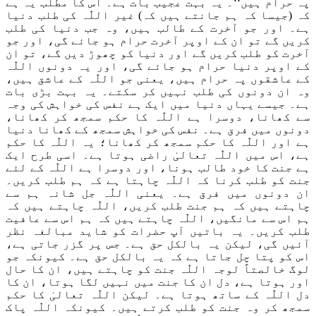
پہ حرام ہیں‘‘۔ یہ بہت عجیب بات ہے۔ اس کا مطلب یہ ہے
کہ
(جیسا کہ
ہم جانتے ہیں
کہ)
غیر
اللّٰہ
کی طلب
دنیا
ہے۔ اور جو
آخرت کے طالب ہیں، وہ جب دنیا کی طلب
کریں گے تو ان کے اوپر آخرت حرام ہو جائے گ
ی
، اور جو
آخرت کو طلب کریں گے
اور
دنیا کو چھوڑ دیں گے، تو ان
کے اوپر دنیا حرام ہو جائے گ
ی،
اور یہ دونوں
اللّٰہ
کے عاشقوں پہ حرام ہیں، یعنی جو
اللّٰہ
کے عاشق ہیں،
وہ ان دونوں کی طلب نہیں کر سکتے۔ یہ بہت بڑی بات
ہے۔ جیسے یہاں دنیا میں ایک
ہے
نفس کی خواہش کی وجہ
سے کھانا، دوسرا ہے
اللّٰہ
کا حکم سمجھ کر کھانا،
دونوں میں فرق ہے۔ نفس کی خواہش سمجھ کے کھانا دنیا
ہے اور
اللّٰہ
کا حکم سمجھ کر کھانا؛
یہ
اللّٰہ
کا حکم
ہے
،
اس میں
اللّٰہ
تعالیٰ راضی ہوتا ہے۔
اسی طرح ایک
ہے
جنت کا خود طالب ہونا، اور دوسرا ہے
اللّٰہ
کے لئے
جنت کو طلب کرنا کہ
اللّٰہ
چاہتا ہے کہ ہم طلب کریں۔
ان
دونوں میں فرق ہے۔ یعنی
اللّٰہ
جل شانہ
ہم سے
چاہتے ہیں کہ ہم جنت طلب کریں،
اللّٰہ
چاہتے ہیں کہ
ہم اس سے مانگیں،
اللّٰہ
چاہتے ہیں کہ ہم اس سے عافیت
طلب کریں
۔
یہ باتی
ں
آپ حضرات کو شاید مبالغہ نظر
آئیں گی، لیکن یہ بالکل حق ہے۔ جس پر گزر جاتی ہے
،
اس کو پتا چل جاتا ہے کہ یہ بالکل حق ہے۔
کیون
کہ جو
لوگ خالص
تاً
لوجہ
اللّٰہ
جنت کو چاہتے ہیں، ان کا حال
اور ہوتا ہے، دل ان کا جنت میں نہیں لگا ہوتا، ان کا
دل اللّٰہ
کے ساتھ ہوتا ہے۔ لیکن
اللّٰہ
تعالیٰ کا حکم
سمجھ کر وہ جنت کو طلب کرتے ہیں۔ کیونکہ
اللّٰہ
پاک