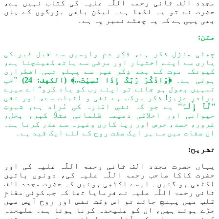
مجدد الف ثانی
رحمۃ اللّٰہ علیہ
کی کتاب نہیں ہے،
حضرت نے تو یہ لکھا ہے۔ لیکن باقی بزرگوں کے ہاں
بھی یہی ہے کہ یہ چھٹ
ے
نمبر پہ ہے۔
متن:
چھٹی منزل ذکر ہے، ذکر دمِ واپسیں سے قبل غیر کی
یاری سے اپنے اختیار اور مرضی سے ہاتھ کھینچنا ہے،
کیونکہ موت کے بعد ذِکر غیر سے پہلو تہی اضطراری
ہوتی ہے۔
﴿وَاذْکُرْ رَبَّکَ إِذَا نَسِیْتَ...﴾
(الکهف: 24)
”جب
تمہیں بھول ہو جائے تو اپنے رب کو یاد کرو“ اے میرے
برادرِ عزیز! ذکر مرکب ہے نفی و اثبات سے، اور نفی
''لَ
آ
إِلٰہَ''
ہے جو کہ نفسِ امّارہ کی مُراد ہے، شہوتِ
حیوانی اور اخلاقی ذمیمہ ظلمانی مثلاً کبر، بخل،
غرور، حسد، حرص اور ریا کاری وغیرہ سے عذر کرنا ہے۔
ان صفات میں سے ہر ایک صفت روح کے
لئے
ایک قید ہے۔
تشریح:
یہاں
حضرت مجدد الف ثانی
رحمۃ اللّٰہ علیہ
کی اور
حضرت کاکا صاحب
رحمۃ اللّٰہ علیہ
کی،
دونوں باتیں
اکٹھی ہو گئیں۔
ایس
ے
اکٹھی ہوئیں کہ حضرت مجدد الف
ثانی
رحمۃ اللّٰہ علیہ
نے فرمایا تھا
کہ
جب کوئی
مقامِ
قلب میں پہنچ جائے تو اس وقت نفس اور روح آپس میں
جڑے ہوتے ہیں، ان ک
و
علیحدہ کرنا ہوتا ہے۔ علیحدہ
کرنے سے مراد کہ آزادی دلوانی ہوتی ہے۔ جتن
ی