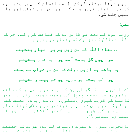
نہیں کہنا ہوتا
،
لیکن دل سے انسان کا یہی جذب
ہ ہو
کہ یہ
معاملہ نہیں چلے گا
اور
اس میں کوئی اور بات
نہیں چلے گی۔
متن:
ورنہ موت کے بعد تو ظاہر ہے کہ قناعت کرو گے، جو کہ
اللّٰہ
تعالیٰ کے نزدیک کسی شمار میں نہیں۔
؎
معاذ
اللّٰہ
کہ من زیں پس بر اغیار بنشینم
مرا چوں گل بدست آمد چرا با خار بنشینم
چہ باشد به ازیں دولت کہ من در خواب مے جستم
چرا لب بستہ بر دریا چو تو بیمار نشینم
’’خدا کی پناہ! اگر آج دِن کے بعد میں اغیار کے ساتھ
بیٹھوں، جب مجھے پھول کی صحبت نصیب ہوتی ہے میں
کانٹے کی قریب کیوں پھٹکوں، اس سے زیادہ نعمت کیا
ہو گی کہ میں اس کو اپنی نیندوں میں تلاش کرتا تھا،
اب بیمار کی طرح لب دریا کیوں ’’تشنہ لب‘‘ اور لب
بستہ رہ بیٹھوں‘‘۔
پانچویں منزل اے میرے دوست عزلت ہے، عزلت کی حقیقت
یہ ہے کہ جیتے جی غیر
اللّٰہ
سے اپنے باطن کو بند