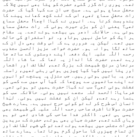
تھے۔
پوری رات گزر گئی،
حضرت کو پتا بھی نہیں چلا کہ
محفل سماع ہو
ئی
ہے۔ صبح جب ان سے کہ
ا
گ
یا کہ حضرت
رات
محفلِ سماع تھ
ی،
اس کے لئے کچھ کھانے پینے کا
بندوبست کرن
ا
ہے۔ انہوں نے کہا: اچھا! محفل سماع
تھ
ی؟
یعنی ان کو بڑی حیرت ہوئی کہ
رات محفلِ سماع
ہوئی ہے۔
حالانکہ ادھر ہی بیٹھے ہوئے تھے۔
یہ
مقام
ہر ایک کو حاصل نہ
ی
ں ہوتا، وہ تو استغراق کی حالت
میں تھے۔ لیکن
یہ ضروری ہے کہ اس وقت بھی
دل ان کے
ساتھ لگا ہوا نہ ہو۔ حضرت خواجہ عزیز الحسن مجذوب
رحمۃ اللّٰہ علیہ
ایک دفعہ اپنے دوستوں کے ساتھ جا
رہے تھے
،
حضرت کا انداز یہ تھا کہ ما شاء
اللّٰہ
مرنج
ان مرنج
طبیعت کے بزرگ تھے
،
لطائف اور اشعار
اور پتا نہیں کیا کیا چیزیں ہوتی رہتی تھیں، راستہ
بھر یہ باتیں ہوتی رہیں۔ جب منزل پہ پہنچے تو انہوں
نے اپنے ساتھیوں سے پوچھا کہ کیا آپ میں سے کسی کو
غفلت ہوئی تھی
؟
سب نے کہا: حضرت ہمیں تو ہوئی تھی۔
فرمایا: الحمد للہ مجھے نہیں ہوئی۔
حالانکہ
سب کو
ہنسا رہ
ے
تھے، لیکن ان کو
غفلت
نہیں ہوئی۔
لہٰذا
انسان اس طرح کر لے تو
کوئی حرج نہیں ہے۔
ہمارے شیخ
حضرت
مولانا اشرف صاحب
رحمۃ اللّٰہ علیہ
کی طبی
عت بھی
ایسی ہی تھی۔
ڈاکٹر فدا صاحب کی شادی تھی تو ہم
وہاں
گئے تھے
،
حضرت جہاں بھی
ہوتے،
حضرت کے مریدین
حضرات مجلس میں بیٹھے ہوتے تھے تو گپ شپ، لطائف اور
ان
تمام چیزوں کا م
احول
گرم ہوتا تھا۔ ہمارے ساتھ
ایک ساتھی تھے ڈاکٹر حمزہ خان صاحب،
جو بڑے نقاد