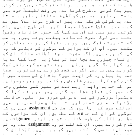
طبیعت کے تھے۔ جب وہ
باہر آئے تو کہتے ہیں: یہ کوئی
پیر ہے؟ کوئی اس طرح کرتا ہے، ہر وقت لطیفے! خود بھی
ہنستا ہے
اور
دوسروں کو لطیفے سناتا ہے
اور
ہنساتا
ہے، یہ کوئی طریقہ ہے، پیر اس طرح ہوتا ہے؟ میں نے
کہا: حمزہ خان! تھوڑا حوصلہ کرو۔ اس طرح نہیں بات
کر
تے۔
پھر میں نے ا
ن
سے کہا کہ حمزہ خان یاد رکھو!
جتنے بھی لوگ حضرت کے ساتھ بیٹھے ہوئے ہیں
،
یہ سب
کھاتے پیتے لوگ ہیں اور یہ دنیا کی ہر بد معاشی کر
سکتے ہیں۔ آپ ان کے برابر کے لوگوں کو دیکھو کہ وہ
کیا کر رہے ہیں۔ اگر حضرت نے چند لطائف سنا کر ان کو
ان تمام چیزوں سے بچا لیا تو بتاؤ یہ اچھا کیا
ہ
ے یا
برا کیا ہے؟ اگر یہ یہاں نہ ہوتے تو جو کچھ باقی لوگ
کر رہے ہیں
یہ بھی
اگر
وہ کچھ
کر رہے ہوتے تو وہ اچھا
تھا یا یہاں رہ کر اچھے ہیں؟ بات ان کی سمجھ میں آ
گئی
،
کچھ کہا نہیں، خاموش ہو گئے۔
اور پھر
دوسرا یہ
ہ
وا
کہ
جب ہم
واپس آ رہے تھے تو بغیر کسی معقول وجہ
کے
عصر کی نماز
قضا ہو گئی۔ پھر میں نے کہا کہ
دیکھو! بزرگوں کی بے ادبی
کی
فوری سزا ملی۔ حالانکہ
بڑے پکے نمازی تھے، اور اتنا جلدی
سزا ملی۔
یہ میں
اس لئے عرض کر رہا ہوں کہ جن کی assignment یہی ہو کہ
لوگوں کو
ان کے حالات کے مطابق، ان کے مزاجوں کے
مطابق اللّٰہ
کی طرف لانا ہے تو وہ اپنی assignment پہ
کام کر رہے ہیں۔ ان کے لئے تو وہ assignment ہے۔ وہ تو
خود اپنے نفس کے لئے نہیں کر رہے ہیں
۔
لہٰذا
ان کے
لئے غفلت نہیں ہوئی۔ وہ تو ہر ہر چیز کو نوٹ کر رہا