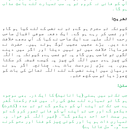
آپ کو فانی نہ کرو، تو یہ سب تمہارے
لئے
باعثِ عذاب
ہو گا۔
تشریح:
کیونکہ تم مجرم ہو گے، ت
م
نے نفس کے لئے کیا ہو گا،
اور غصب کر رہے ہو گے۔ ایک دفعہ صوفی اقبال صاحب
رحمۃ اللّٰہ علیہ
سے ایک صاحب نے کہا کہ آپ مجھے خلافت
دے دیں
۔
بڑے عجیب عجیب لوگ ہوتے ہیں۔ حضرت نے
فرمایا:
خلافت
میں تو نہیں دیتا اور اگر میں دینے
لگ
وں
تو غاصب ہوں گا، یہ تو غصب ہے، کیونکہ
یہ اللّٰہ
کی چیز ہے
،
میں
اللّٰہ
کی چیز پہ کیسے قبضہ کر سکتا
ہوں۔ یہ بڑی زبردست بات ہے۔
چنانچہ
اگر ہ
م نے
درمیان میں اپنے نفس کے لئے
اللّٰہ
تعالیٰ کی بات کو
چھوڑ دیا تو س
ب کچھ
ختم
۔
متن:
جب تک تم میں ہستی (یا انانیت) کا ایک ذرہ بھی موجود
ہو گا تو تمہارے
لئے
عشق کی راہ میں قدم رکھنا کُفر
ہے جب تک تم اپنے آپ کو دیکھو گے تو تم عدد (کثرت)
دیکھو گے اور جب تم اپنے آپ کو فانی تصور کرو گے تو
ہر سِمت احد احد دیکھو گے‘‘۔ (غیر
اللّٰہ
کو خواہ وہ
تمہاری ذات ہو یا اور کوئی چیز کو فنا اور محو کرنے
سے ”وہ“ مل جاتا ہے)