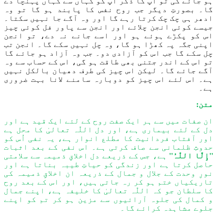
ہو جائے گی تو آپ کا ذکر آپ کو کہاں سے کہاں پہنچا دے
گا۔
بصورتِ دیگر جب
روح نفس کا پابند ہو گا تو وہ
ادھر ہی چک چک کرتا رہے گا
اور وہ آگے
جا نہیں سکتا۔
جیسے کوئی انجن چلا
ئ
ے اور انجن سے پاور فل کوئی چیز
اس کو پکڑے ہوئے ہو اور اسے جانے نہ دے، تو انجن
اپنی جگہ پہ کھڑا ہو گا، وہ
چل
نہیں سکے گا۔ انجن تب
چل
سکے گا جب اس کو آزادی دو۔
جب وہ
آزاد ہو جائے گا
تو اس کے اندر جتنی بھی طاقت ہو گی، اس کے حساب سے وہ
آگے جائے گا۔
لیکن
اس چیز کی طرف دھیان بالکل نہیں
ہے۔
اس لئے
اس چیز کو دوبارہ سامنے لانا بہت ضروری
ہے۔
متن:
ان صفات میں سے ہر ایک صفت روح کے
لئے
ایک قید ہے اور
دل کے
لئے
بیماری ہے، اور دل
اللّٰہ
تعالیٰ کا محل ہے
اور آفتاب فردانیت کا مطلع انوار ہے، یہ نفی اُس کو
حدوثِ ظلمانی سے صاف کرتی ہے۔ اس نفی کے بعد اثبات
''إِلَّا اللّٰہُ''
ہے، جس کے ذریعے دل اخلاقِ ذمیمہ سے سلامتی
حاصل کرتا ہے اور زندگی کو حیاتِ طیبہ بناتا ہے اور
نورِ وحدت کے جلال و جمال کے ذریعہ ان اخلاقِ ذمیمہ کی
تاریکیاں ختم ہو کر رہ جاتی ہیں، اور اس کے بعد روح
کا سلطان جو کہ
اللّٰہ
تعالیٰ کا خلیفہ ہے، اپنے جمال
و کمال کی جلوہ آرائیوں سے مزین ہو کر تم کو اپنے
جلوے مشاہدہ کرائے گا۔