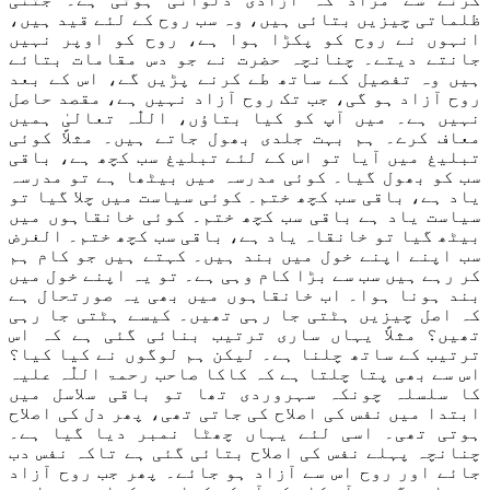
ظلماتی
چیزیں بتائی
ہیں،
وہ سب روح کے لئے قید ہیں
،
انہوں نے
روح کو پکڑا ہوا ہے، روح کو اوپر نہیں
جانتے دیتے۔
چنانچہ
ح
ضرت نے جو
دس مقامات بتائے
ہیں
وہ
تفصیل کے ساتھ طے کرنے پڑیں گے، اس کے بعد
روح آزاد ہو گ
ی،
جب تک روح آزاد نہیں ہے، مقصد حاصل
نہیں ہے۔ میں آپ کو کیا بتاؤں،
اللّٰہ
تعالیٰ ہمیں
معاف کرے۔ ہم بہت جلدی بھول جاتے ہیں۔ مثلاً کوئی
تبلیغ میں آیا تو اس کے لئے تبلیغ سب کچھ ہے، باقی
سب کو بھول گیا۔ کوئی مدرسہ میں بیٹھا
ہے
تو مدرسہ
یاد ہے، باقی سب کچھ ختم
۔
کوئی سیاست میں چلا گیا تو
سیاست یاد ہے باقی سب کچھ ختم۔ کوئی خانقاہوں میں
بیٹھ گیا تو خانقاہ یاد ہے، باقی سب کچھ ختم۔ الغرض
سب
اپنے اپ
نے
خول میں بند ہیں۔ کہتے ہیں جو کام ہم
کر رہے ہیں سب سے بڑا کام وہی ہے۔ تو
یہ
اپنے خول میں
بند ہونا ہوا۔
اب
خانقاہوں میں بھی
یہ صورتحال ہے
کہ
اصل چیزیں ہٹتی جا رہی تھیں۔ کیسے ہٹتی جا رہی
تھیں؟
مثلاً
یہاں
ساری
ترتیب ب
ن
ائی گئی ہے
کہ
اس
ترتیب کے ساتھ چلنا ہے۔
لیکن
ہم لوگوں نے کیا کیا
؟
اس سے بھی پتا چلتا ہے کہ کاکا صاحب
رحمۃ اللّٰہ علیہ
کا سلسلہ
چ
ونکہ سہروردی تھا تو باقی سلاسل میں
ابتدا میں نفس کی اصلاح کی جاتی تھی، پھر دل کی اصلاح
ہوتی تھی۔ اسی لئے یہاں چھٹا نمبر دیا گیا ہے۔
چنانچہ
پہلے نفس کی اصلاح بتائی گئی ہے تاکہ نفس دب
جائے اور روح اس سے آزاد ہو جائے۔ پھر جب روح آزاد