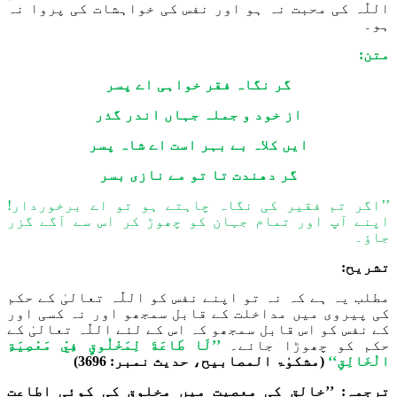
اللّٰہ
کی محبت نہ ہو اور نفس کی خواہشات کی پروا نہ
ہو۔
متن:
گر نگاہ فقر خواہی اے پسر
از خود و جملہ جہاں اندر گذر
ایں کلاہ بے بہر است اے شاہ پسر
گر دهندت تا تو مے نازی بسر
’’اگر تم فقیر کی نگاہ چاہتے ہو تو اے برخوردار!
اپنے آپ اور تمام جہان کو چھوڑ کر اس سے آگے گزر
جاؤ
۔
تشریح:
مطلب یہ ہے کہ نہ تو اپنے نفس کو
اللّٰہ
تعالیٰ کے حکم
کی پیروی میں مداخلت کے قابل سمجھو اور نہ کسی اور
کے نفس کو اس قابل سمجھو کہ اس کے لئے
اللّٰہ
تعالیٰ کے
حکم کو چھوڑا جائے۔
’’لَا طَاعَةَ لِمَخْلُوقٍ فِيْ مَعْصِيَةِ
الْخَالِقِ‘‘
(مشکوٰۃ المصابیح، حدیث نمبر: 3696)
ترجمہ: ’’
خالق
کی معصیت میں
مخلوق
کی کوئی اطاعت