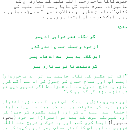
حضرت کاکا صاحب رحمۃ اللّٰہ علیہ کے معارف ان کے
صاحبزادہ حضرت حلیم گل بابا رحمۃ اللّٰہ علیہ کی
کتاب ’’مقاماتِ قطبیہ و مقالاتِ قدسیہ‘‘ سے پڑھے جا رہے
ہیں۔ ایک شعر سے آج ابتدا ہو رہی ہے۔
متن:
گر نگاہ فقر خواہی اے پسر
از خود و جملہ جہاں اندر گذر
ایں کلاہ بے بہر است اے شاہ پسر
گر دهندت تا تو مے نازی بسر
’’اگر تم فقیر کی نگاہ چاہتے ہو تو اے برخوردار!
اپنے آپ اور تمام جہان کو چھوڑ کر اس سے آگے گزر
جاؤ،
یہ تاج انمول ھے۔ اے شہزادے! اگر تمہیں دیں تو
تم ناز سے زندگی گذارو گے‘‘۔
اور دوسری منزل یہ ہے کہ اس توبہ کے بعد زہد اختیار
کرو، زہد کی حقیقت یہ ہے کہ موت سے پہلے اپنے
اختیار سے اپنے آپ کو اور اپنے مقصود کو چھوڑ کر
آؤ، کیونکہ موت کے بعد تو اضطرارًا تم خود (
بخود
مجبوراً)
ایسا کرو گے، اور وہ ترک و خروج عند
اللّٰہ
ضروری ہے اور اس کا کوئی حساب بھی نہیں کیونکہ وہ