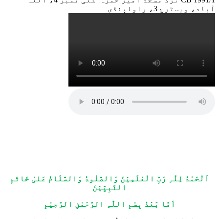
آباد، ویسٹرج 3، راولپنڈی
اَلْحَمْدُ لِلّٰہِ رَبِّ الْعٰلَمِیْنَ وَالصَّلٰوۃُ وَالسَّلَامُ عَلیٰ خَاتَمِ
النَّبِیِّیْنَ
اَمَّا بَعْدُ بِسْمِ اللّٰہِ الرَّحْمٰنِ الرَّحِیْمِ