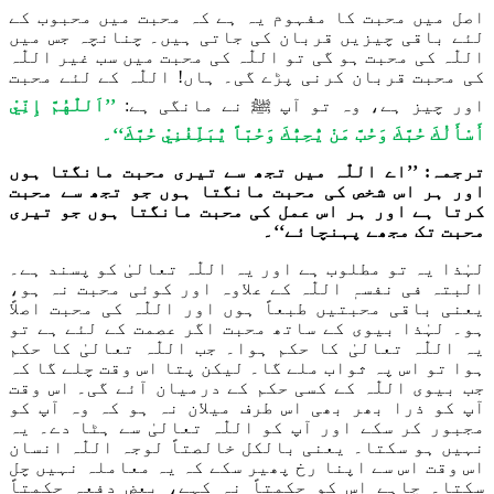
اصل میں محبت کا مفہوم یہ ہے کہ محبت میں م
حبوب
کے
لئے باقی چیزیں قربان کی جاتی ہیں۔
چنانچہ
جس میں
اللّٰہ
کی محبت ہو گی تو
اللّٰہ
کی محبت
میں سب
غیر
اللّٰہ
کی محبت قربان کرنی پڑے گی۔
ہاں! اللّٰہ
کے لئے محبت
اور چیز ہے، وہ تو آپ ﷺ نے مانگی ہے
:
’’اَللّٰهُم
إِنِّيْ
أَسْأَلُكَ حُبَّكَ وَحُبَّ مَنْ يُّحِبُّكَ وَحُبّاً يُّبَلِّغُنِيْ حُبَّكَ‘‘۔
ترجمہ: ’’
اے
اللّٰہ
میں تجھ سے تیری محبت مانگتا ہوں
اور
ہر اس شخص کی محبت مانگتا ہوں جو تجھ سے محبت
کرتا ہے اور ہر اس عمل کی محبت مانگتا ہوں جو تیری
محبت تک مجھے پہنچائے
‘‘۔
لہٰذا یہ
تو مطلوب ہے
اور یہ اللّٰہ
تعالیٰ کو پسند ہے۔
البتہ فی نفسہ
اللّٰہ
کے علاوہ اور کوئی محبت نہ ہ
و،
یعنی
باقی محبتیں طبعاً ہوں اور
اللّٰہ
کی محبت اصلاً
ہو۔
لہٰذا
بیوی کے ساتھ محبت اگر عصمت کے لئے ہے تو
ی
ہ
اللّٰہ
تعالیٰ کا حکم ہوا۔ جب
اللّٰہ
تعالیٰ کا حکم
ہوا تو اس پہ ثواب ملے گا۔ لیکن پتا اس وقت چلے گا کہ
جب بیوی
اللّٰہ
کے کسی حکم کے درمیان آئے گی
۔
اس وقت
آپ کو ذر
ا
بھر بھی اس طرف میلان نہ ہو کہ وہ آپ کو
مجبور کر سکے
اور
آپ کو
اللّٰہ
تعالیٰ سے ہٹا دے۔ یہ
نہیں ہو سکتا۔
یعنی
بالکل خالص
تاً
لوجہ
اللّٰہ
انسان
اس وقت
اس سے اپنا رخ پھیر سکے
کہ
یہ معاملہ نہیں چل
سکتا۔
چاہے
اس کو حکم
تاً
نہ کہے، بعض دفعہ حکم
تاً