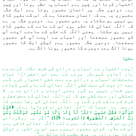
اختیار کرنا اور چیز ہے، اسباب پہ نظر ہونا اور چیز
ہے۔ دونوں جگہ پر انسان مجبور ہوتا ہے
،
ایک جگہ
مجبوری یہ ہے کہ انسان سمجھتا ہے کہ اس کے بغیر کام
ہی نہیں ہو سکتا، یہ بھی مجبور ہے۔ دوسری جگہ یہ ہے
کہ
اللّٰہ
تعالیٰ کا حکم ہو، اس کے مانے کے بغیر کام
نہیں ہو سکتا
۔
یعنی
اللّٰہ
کے حکم کے سامنے اپنے آپ
کو مجبور سمجھنا اور اسباب سے اپنے آپ کو مجبور
سمجھنا۔ دونوں جگہ مجبور ہے، لیکن ایک کا مجبور
ہونا الگ ہے، دوسرے کا مجبور ہونا الگ ہے۔
متن:
اپنے اختیار سے اسباب و ذرائع کی طرف نگاہ کرنے سے
باز آجاؤ، کیونکہ مرنے کے بعد تو اضطرارًا تمام
متعلقاتِ اسباب و ذرائع سے دست کشی اختیار کرو گے،
بعد از موت کی دست کشی
اللّٰہ
تعالیٰ کے ہاں کسی کھاتے
میں شمار نہیں
ہو گی
، یعنی اسباب و ذرائع سے وہ لا
تعلقی اور دست کشی جو کہ تم
اللّٰہ
تعالیٰ کے محض فضل و
کرم کے ناطے کرو گے، وہ
اللّٰہ
تعالیٰ کی رضا مندی کا
ذریعہ ہے۔ جیسا کہ
اللّٰہ
تعالیٰ نے فرمایا ہے کہ
﴿فَإِنْ
تَوَلَّوْا فَقُلْ حَسْبِیَ اللّٰہُ لَآ إِلٰہَ إِلَّا ھُ
وَ
عَلَیْہِ تَوَکَّلْتُ
وَ
ھُوَ
رَبُّ الْعَرْشِ الْعَظِیْمِ﴾
(التوبہ: 129)
”اگر یہ روگردانی
کریں تو کہہ دیجئے کہ میرے
لئے
اللّٰہ
تعالیٰ کافی ہے،
اُس کے علاوہ کوئی معبود نہیں، میں اس پر تکیہ و توکل
کرتا ہوں، اور وہ عرشِ عظیم کا مالک ہے“۔