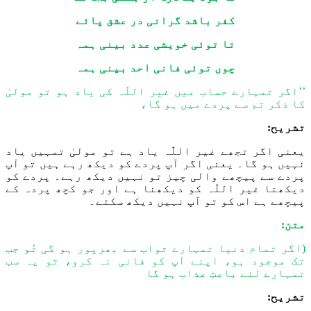
کفر باشد گرانی در عشق پائے
تا توئی خویشی عدد بینی ہمہ
چوں توئی فانی احد بینی ہمہ
’’اگر تمہارے حساب میں غیر
اللّٰہ
کی یاد ہو تو مولیٰ
کا ذکر تم سے پردے میں
ہو گا
،
تشریح:
یعنی اگر ت
ج
ھے غیر
اللّٰہ
یاد ہے تو مولیٰ تم
ہ
یں یاد
نہیں ہ
و گا۔
یعنی اگر آپ پردے کو دیکھ رہے ہیں تو
آپ
پرد
ے
سے پیچھے والی چیز تو نہیں دیکھ رہے۔ پرد
ے
کو
دیکھنا غیر
اللّٰہ
کو دی
کھنا ہے اور جو کچھ
پردہ کے
پیچھے ہے
اس کو تو
آپ نہیں دیکھ سکتے۔
متن:
(اگر تمام دنیا تمہارے ثواب سے بھرپور
ہو گی
تُو جب
تک موجود ہو، اپنے آپ کو فانی نہ کرو، تو یہ سب
تمہارے
لئے
باعثِ عذاب ہو گا
تشریح: