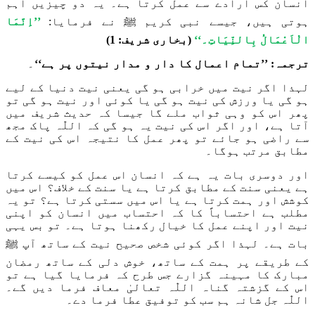
انسان کس ارادے سے عمل کرتا ہے۔ یہ دو چیزیں اہم
ہوتی ہیں، جیسے نبی کریم ﷺ نے فرمایا:
’’اِنَّمَا
الْاَعْمَالُ بِالنِّیَاتِ۔‘‘
(بخاری شریف: 1)
ترجمہ: ’’تمام اعمال کا دار و مدار نیتوں پر ہے‘‘
۔
لہذا اگر نیت میں خرابی ہو گی یعنی نیت دنیا کے لیے
ہو گی یا ورزش کی نیت ہو گی یا کوئی اور نیت ہو گی تو
پھر اس کو وہی ثواب ملے گا جیسا کہ حدیث شریف میں
آتا ہے، اور اگر اس کی نیت یہ ہو گی کہ اللّٰہ پاک مجھ
سے راضی ہو جائے تو پھر عمل کا نتیجہ اس کی نیت کے
مطابق مرتب ہوگا۔
اور دوسری بات یہ ہے کہ انسان اس عمل کو کیسے کرتا
ہے یعنی سنت کے مطابق کرتا ہے یا سنت کے خلاف؟ اس میں
کوشش اور ہمت کرتا ہے یا اس میں سستی کرتا ہے؟ تو یہ
مطلب ہے احتساباً کا کہ احتساب میں انسان کو اپنی
نیت اور اپنے عمل کا خیال رکھنا ہوتا ہے۔ تو بس یہی
بات ہے۔ لہذا اگر کوئی شخص صحیح نیت کے ساتھ آپ ﷺ
کے طریقے پر ہمت کے ساتھ، خوش دلی کے ساتھ رمضان
مبارک کا مہینہ گزارے جس طرح کہ فرمایا گیا ہے تو
اس کے گزشتہ گناہ اللّٰہ تعالیٰ معاف فرما دیں گے۔
اللّٰہ جل شانہ ہم سب کو توفیق عطا فرما دے۔