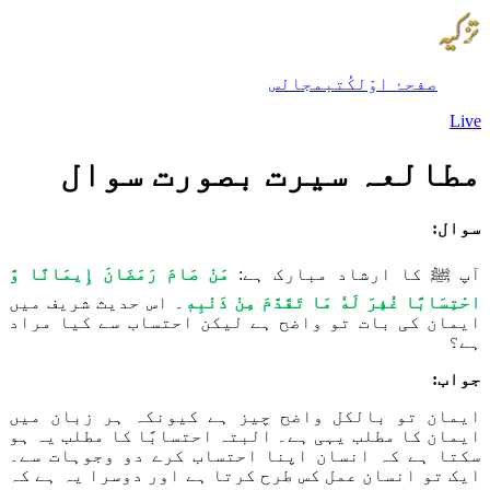
صفحۂ اوّل
کُتب
مجالس
Live
مطالعہ سیرت بصورت سوال
سوال:
آپ ﷺ کا ارشاد مبارک ہے:
مَنْ صَامَ رَمَضَانَ إِيمَانًا وَّ
احْتِسَابًا غُفِرَ لَهٗ مَا تَقَدَّمَ مِنْ ذَنْبِهٖ
۔ اس حدیث شریف میں
ایمان کی بات تو واضح ہے لیکن احتساب سے کیا مراد
ہے؟
جواب:
ایمان تو بالکل واضح چیز ہے کیونکہ ہر زبان میں
ایمان کا مطلب یہی ہے۔ البتہ احتسابًا کا مطلب یہ ہو
سکتا ہے کہ انسان اپنا احتساب کرے دو وجوہات سے۔
ایک تو انسان عمل کس طرح کرتا ہے اور دوسرا یہ ہے کہ