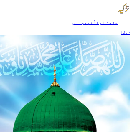
صفحۂ اوّل
کُتب
مجالس
Live