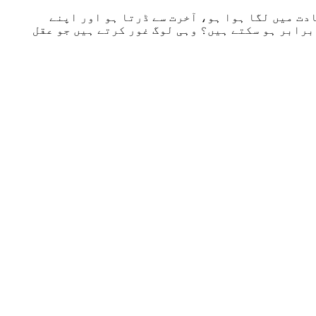
ادت میں لگا ہوا ہو، آخرت سے ڈرتا ہو اور اپنے
 برابر ہو سکتے ہیں؟ وہی لوگ غور کرتے ہیں جو عقل