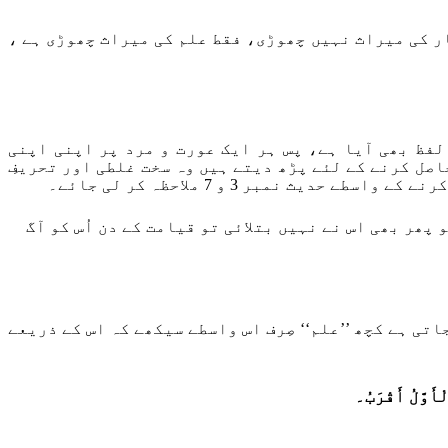
ار کی میراث نہیں چھوڑی، فقط علم کی میراث چھوڑی ہے ،
ا لفظ بھی آیا ہے، پس ہر ایک عورت و مرد پر اپنی اپنی
اصل کرنے کے لئے پڑھ دیتے ہیں وہ سخت غلطی اور تحریفِ
نمبر 3 و 7 ملاحظہ کر لی جائے۔
پھر بھی اس نے نہیں بتلائی تو قیامت کے دن اُس کو آگ
تی ہے کچھ ’’علم‘‘ صِرف اس واسطے سیکھے کہ اس کے ذریعے