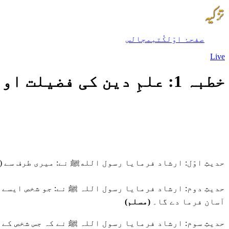
صفحۂ اوّل
کُتب
مجالس
Live
خطبہ 1: علمِ دین کی فضیلت اور تاکید میں
حدیثِ اوّل: ارشاد فرمایا رسول اللهﷺ نے: میری طرف سے 
حدیثِ دوم: ارشاد فرمایا رسول اللہ ﷺ نے: جو شخص ایسے را
آسان فرما دے گا۔
(مسلم)
حدیثِ سوم: ارشاد فرمایا رسول اللہ ﷺ نے کہ جس شخص کے 