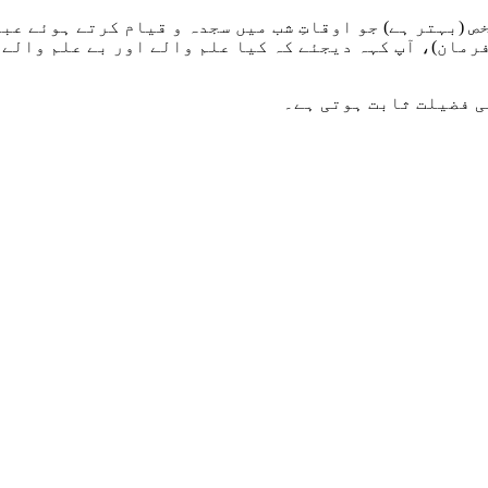
ص (بہتر ہے) جو اوقاتِ شب میں سجدہ و قیام کرتے ہوئے عب
فرمان)، آپ کہہ دیجئے کہ کیا علم والے اور بے علم والے
کی فضیلت ثابت ہوتی ہے۔