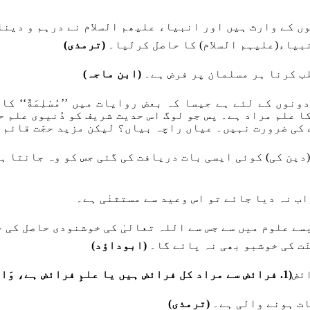
ں کے وارث ہیں اور انبیاء علیھم السلام نے درہم و دین
انبیاء(علیہم السلام) کا حاصل کرلیا۔
(ترمذی)
لب کرنا ہر مسلمان پر فرض ہے۔
(ابن ماجہ)
نوں کے لئے ہے جیسا کہ بعض روایات میں ’’مُسْلِمَةٌ‘‘ ک
ا علم مراد ہے۔ پس جو لوگ اس حدیث شریف کو دُنیوی علم ح
 نہیں۔ عیاں راچہ بیاں؟ لیکن مزید حجّت قائم کرنے کے واسطے حدیث 
دین کی) کوئی ایسی بات دریافت کی گئی جس کو وہ جانتا ہو 
اب نہ دیا جائے تو اس وعید سے مستثنٰی ہے۔
ے علوم میں سے جس سے اللہ تعالیٰ کی خوشنودی حاصل کی جا
ّت کی خوشبو بھی نہ پائے گا۔
(ابوداؤد)
ائض
(
1. فرائض سے مراد کل فرائض ہیں یا علمِ فرائض ہے، وَالْأَوَّلُ أَقْرَبُ۔
ات ہونے والی ہے۔
(ترمذی)