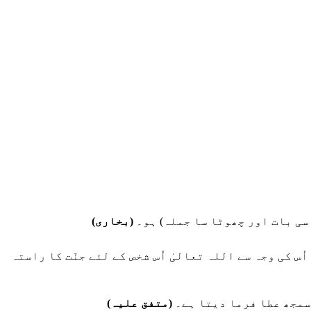
 سی بات اور چھوٹا سا جملہ) ہو۔
(بخاری)
س کی وجہ سے اللہ تعالیٰ اُس شخص کے لئے جنّت کا راستہ
 سمجھ عطا فرما دیتا ہے۔
(متفق علیہ)