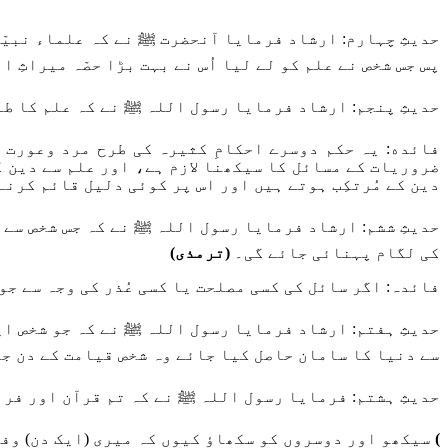
حدیثِ چہارم: ارشاد فرمایا آنحضرت ﷺ نے کہ علماء نبیّو
پس جس شخص نے علم کو لے لیا اُس نے بہت بڑا حصّہ میراثِ 
حدیثِ پنجم: ارشاد فرمایا رسول اللہ ﷺ نے کہ علم کا ط
فائده: یہ حکم دوسرے احکامِ کثیرہ کی طرح مرد وعورت دو
ضروریات کے مسائل کا سیکھنا لازم ہے، اور علم سے دین ک
دین کے مُرتکِب ہوتے ہیں اور اس پر کوئی دلیل قائم کرنے کی ضرورت
حدیثِ ششم: ارشاد فرمایا رسول اللہ ﷺ نے کہ جس شخص سے (
کی لگام پہنائی جائے گی۔
(ترمذی)
فائدہ: اگر سائل کی کسی مصلحت یا کسی عُذر کی وجہ سے جو
حديثِ ہفتم: ارشاد فرمایا رسول اللہ ﷺ نے کہ جو شخص ایس
سے دنیا کا سامان حاصل کیا جائے وہ شخص قیامت کے دن جن
حدیثِ ہشتم: فرمایا رسول اللہ ﷺ نے کہ تم قرآن اور فر
)
سیکھو اور دوسروں کو سکھاؤ کیوں کہ میری (ایک دن) وف