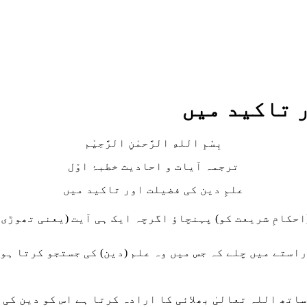
بِسْمِ اللهِ الرَّحمٰنِ الرَّحِيْم
ترجمہ آیات و احادیث خطبۂ اوّل
علمِ دین کی فضیلت اور تاکید میں
(احکامِ شریعت کو) پہنچاؤ اگرچہ ایک ہی آیت (یعنی تھوڑی
ستے میں چلے کہ جس میں وہ علم (دین) کی جستجو کرتا ہو اُ
ساتھ اللہ تعالیٰ بھلائی کا ارادہ کرتا ہے اس کو دین کی