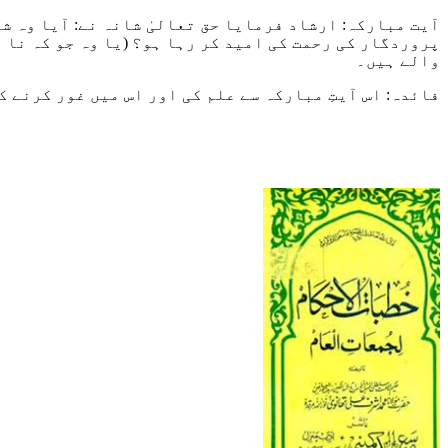
آیت مبارکہ: ارشاد فرمایا حق تعالیٰ شانہ نے: آیا وہ شخ
پروردگار کی رحمت کی امید کر رہا ہو؟ (یا وہ جو کہ نا 
والے ہیں۔
فائدہ: اس آیتِ مبارکہ سے علم کی اور اس میں غور کرنے 